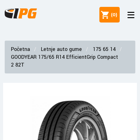
(
0
)
Početna
Letnje auto gume
175 65 14
GOODYEAR 175/65 R14 EfficientGrip Compact
2 82T