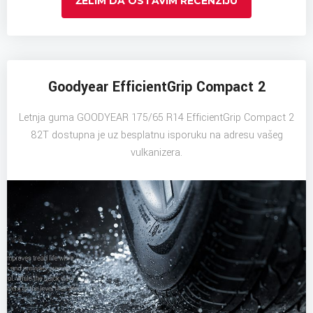
ŽELIM DA OSTAVIM RECENZIJU
Goodyear EfficientGrip Compact 2
Letnja guma GOODYEAR 175/65 R14 EfficientGrip Compact 2
82T dostupna je uz besplatnu isporuku na adresu vašeg
vulkanizera.