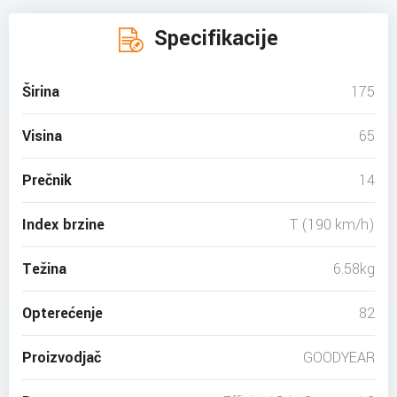
Specifikacije
Širina
175
Visina
65
Prečnik
14
Index brzine
T (190 km/h)
Težina
6.58kg
Opterećenje
82
Proizvodjač
GOODYEAR