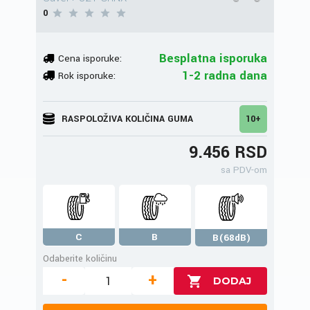
0
Besplatna isporuka
Cena isporuke:
1-2 radna dana
Rok isporuke:
RASPOLOŽIVA KOLIČINA GUMA
10+
9.456 RSD
sa PDV-om
C
B
B(68dB)
Odaberite količinu
-
+