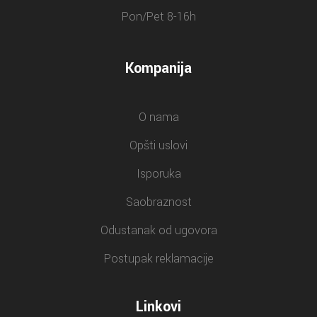
Pon/Pet 8-16h
Kompanija
O nama
Opšti uslovi
Isporuka
Saobraznost
Odustanak od ugovora
Postupak reklamacije
Linkovi