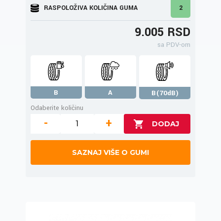
RASPOLOŽIVA KOLIČINA GUMA
2
9.005 RSD
sa PDV-om
B
A
B(70dB)
Odaberite količinu
-
+
SAZNAJ VIŠE O GUMI