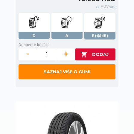
sa PDV-om
C
A
B(68dB)
Odaberite količinu
-
+
SAZNAJ VIŠE O GUMI