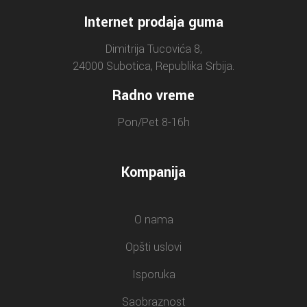
Internet prodaja guma
Dimitrija Tucovića 8,
24000 Subotica, Republika Srbija.
Radno vreme
Pon/Pet 8-16h
Kompanija
O nama
Opšti uslovi
Isporuka
Saobraznost