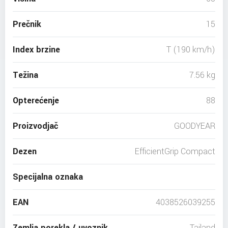
Prečnik
15
Index brzine
T (190 km/h)
Težina
7.56 kg
Opterećenje
88
Proizvodjač
GOODYEAR
Dezen
EfficientGrip Compact
Specijalna oznaka
EAN
4038526039255
Zemlja porekla / uvoznik
Tajland