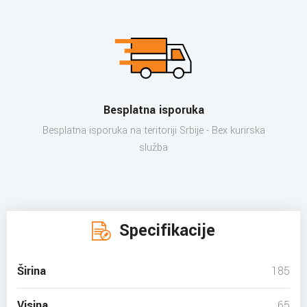
Besplatna isporuka
Besplatna isporuka na teritoriji Srbije - Bex kurirska
služba
Specifikacije
Širina
185
Visina
65