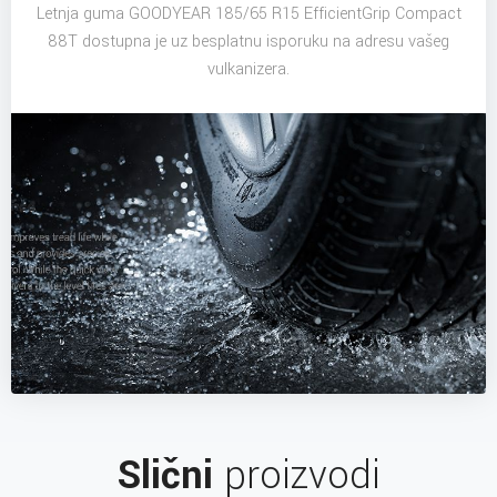
Letnja guma GOODYEAR 185/65 R15 EfficientGrip Compact
88T dostupna je uz besplatnu isporuku na adresu vašeg
vulkanizera.
Slični
proizvodi