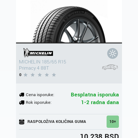
MICHELIN 185/65 R15
Primacy 4 88T
0
Besplatna isporuka
Cena isporuke:
1-2 radna dana
Rok isporuke:
RASPOLOŽIVA KOLIČINA GUMA
10+
10.238 RSD