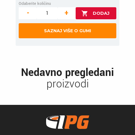
Odaberite količinu
-
+
SAZNAJ VIŠE O GUMI
Nedavno pregledani
proizvodi