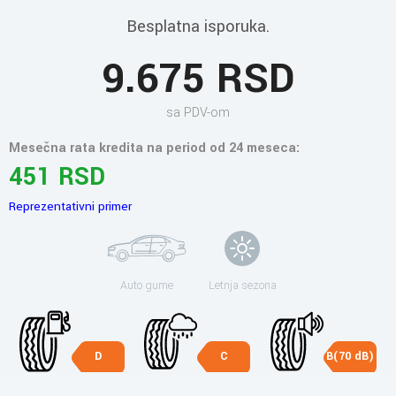
Besplatna isporuka.
9.675 RSD
sa PDV-om
Mesečna rata kredita na period od 24 meseca:
451 RSD
Reprezentativni primer
Auto gume
Letnja sezona
D
C
B(70 dB)