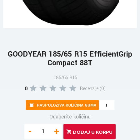
GOODYEAR 185/65 R15 EfficientGrip
Compact 88T
185/65 R15
0
Recenzije (0)
RASPOLOŽIVA KOLIČINA GUMA
1
Odaberite količinu
-
+