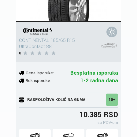
CONTINENTAL 185/65 R15
UltraContact 88T
0
Besplatna isporuka
Cena isporuke:
1-2 radna dana
Rok isporuke:
RASPOLOŽIVA KOLIČINA GUMA
10+
10.385 RSD
sa PDV-om