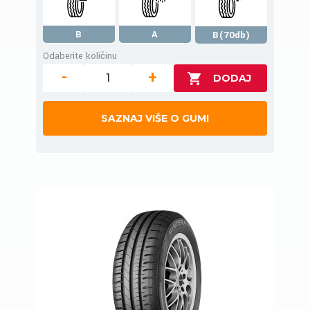
B
A
B(70db)
Odaberite količinu
-
+
SAZNAJ VIŠE O GUMI