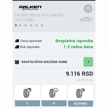
FALKEN 185/65 R15 SINCERA
SN110 88H
0
Besplatna isporuka
Cena isporuke:
1-2 radna dana
Rok isporuke:
RASPOLOŽIVA KOLIČINA GUMA
1
9.116 RSD
sa PDV-om
C
A
B(69dB)