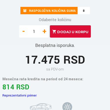
RASPOLOŽIVA KOLIČINA GUMA
8
Odaberite količinu
-
+
Besplatna isporuka.
17.475 RSD
sa PDV-om
Mesečna rata kredita na period od 24 meseca:
814 RSD
Reprezentativni primer