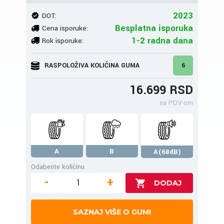
2023
DOT:
Besplatna isporuka
Cena isporuke:
1-2 radna dana
Rok isporuke:
RASPOLOŽIVA KOLIČINA GUMA
6
16.699 RSD
sa PDV-om
A
B
A(68dB)
Odaberite količinu
-
+
SAZNAJ VIŠE O GUMI