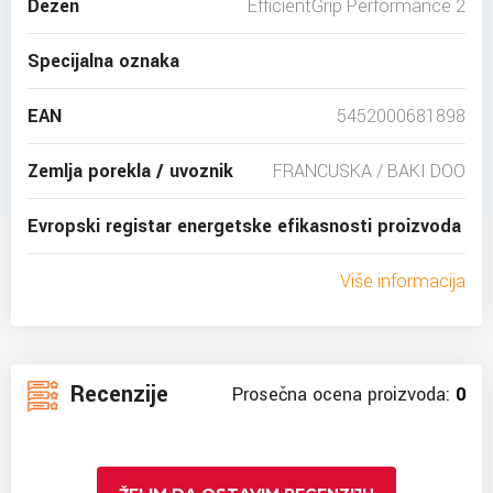
Dezen
EfficientGrip Performance 2
Specijalna oznaka
EAN
5452000681898
Zemlja porekla / uvoznik
FRANCUSKA / BAKI DOO
Evropski registar energetske efikasnosti proizvoda
Više informacija
Recenzije
Prosečna ocena proizvoda:
0