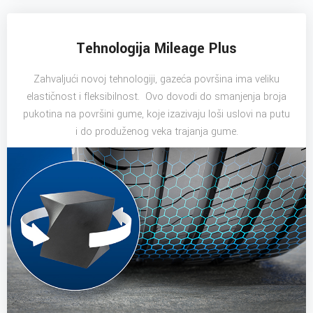
Tehnologija Mileage Plus
Zahvaljući novoj tehnologiji, gazeća površina ima veliku
elastičnost i fleksibilnost. Ovo dovodi do smanjenja broja
pukotina na površini gume, koje izazivaju loši uslovi na putu
i do produženog veka trajanja gume.