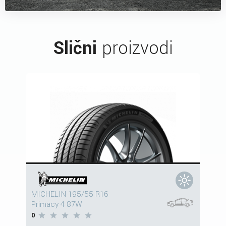
Slični
proizvodi
MICHELIN 195/55 R16
Primacy 4 87W
0