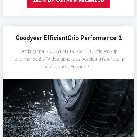
ŽELIM DA OSTAVIM RECENZIJU
Goodyear EfficientGrip Performance 2
Letnja guma GOODYEAR 195/55 R16 EfficientGrip
Performance 2 87V dostupna je uz besplatnu isporuku na
adresu vašeg vulkanizera.