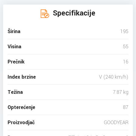
Specifikacije
Širina
195
Visina
55
Prečnik
16
Index brzine
V (240 km/h)
Težina
7.87 kg
Opterećenje
87
Proizvodjač
GOODYEAR