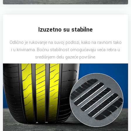
Izuzetno su stabilne
Odlično je rukovanje na suvoj podlozi, kako na ravnom tako
i u krivinama. Bočnu stabilnost omogućavaju veća rebra u
središnjem delu gazeće površine.