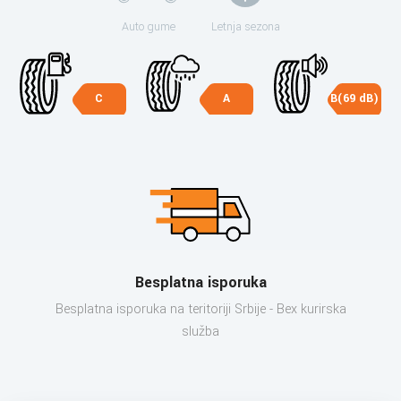
Auto gume
Letnja sezona
C
A
B(69 dB)
Besplatna isporuka
Besplatna isporuka na teritoriji Srbije - Bex kurirska
služba