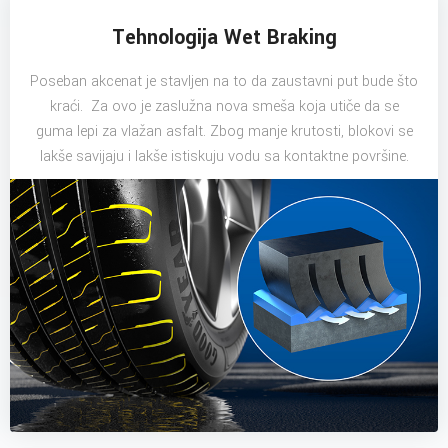
Tehnologija Wet Braking
Poseban akcenat je stavljen na to da zaustavni put bude što
kraći. Za ovo je zaslužna nova smeša koja utiče da se
guma lepi za vlažan asfalt. Zbog manje krutosti, blokovi se
lakše savijaju i lakše istiskuju vodu sa kontaktne površine.