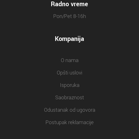
Radno vreme
Pon/Pet 8-16h
Kompanija
O nama
Opšti uslovi
Isporuka
Saobraznost
Odustanak od ugovora
Postupak reklamacije