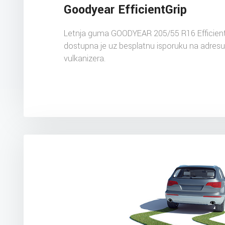
Goodyear EfficientGrip
Letnja guma GOODYEAR 205/55 R16 Efficien
dostupna je uz besplatnu isporuku na adres
vulkanizera.