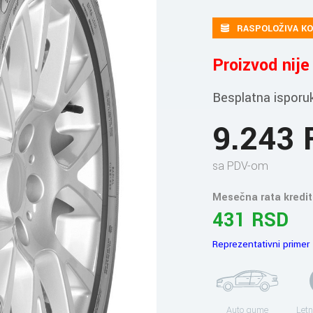
RASPOLOŽIVA KO
Proizvod nij
Besplatna isporu
9.243
sa PDV-om
Mesečna rata kredit
431 RSD
Reprezentativni primer
Auto gume
Letn