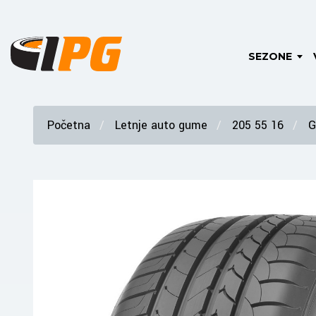
SEZONE
Početna
Letnje auto gume
205 55 16
G