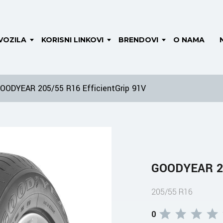
VOZILA
KORISNI LINKOVI
BRENDOVI
O NAMA
OODYEAR 205/55 R16 EfficientGrip 91V
GOODYEAR 20
205/55 R16
0