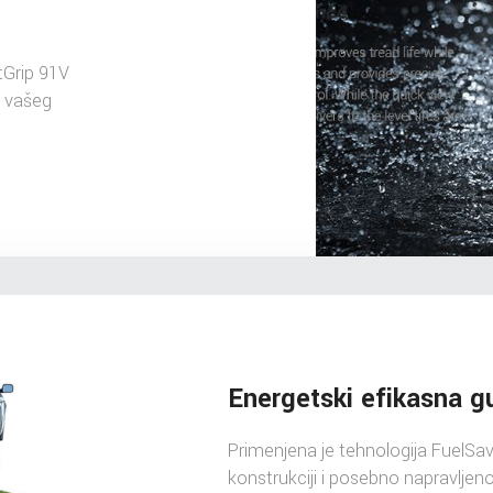
tGrip 91V
u vašeg
Energetski efikasna 
Primenjena je tehnologija FuelSav
konstrukciji i posebno napravljen