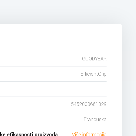
GOODYEAR
EfficientGrip
5452000661029
Francuska
ske efikasnosti proizvoda
Više informacija