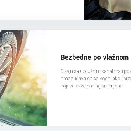
Bezbedne po vlažnom
Dizajn sa uzdužnim kanalima i p
omogućava da se voda lako i brz
pojave akvaplaning smanjena.