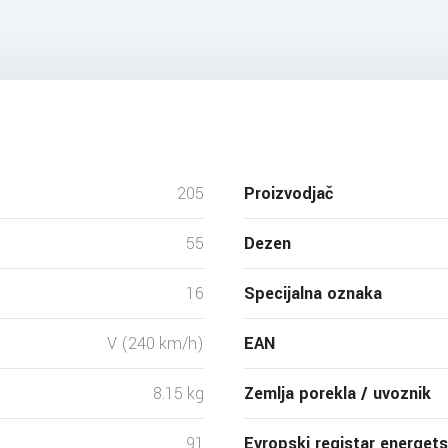
205
Proizvodjač
55
Dezen
16
Specijalna oznaka
V (240 km/h)
EAN
8.15 kg
Zemlja porekla / uvoznik
91
Evropski registar energet