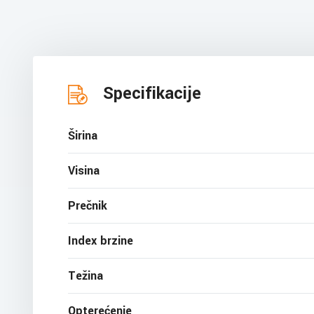
Specifikacije
Širina
Visina
Prečnik
Index brzine
Težina
Opterećenje