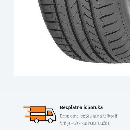
Besplatna isporuka
Besplatna isporuka na teritoriji
Srbije - Bex kurirska služba