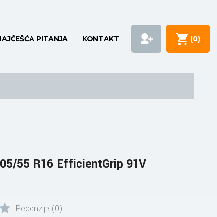
NAJČEŠĆA PITANJA
KONTAKT
(
0
)
5/55 R16 EfficientGrip 91V
Recenzije (0)