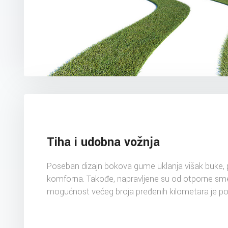
Tiha i udobna vožnja
Poseban dizajn bokova gume uklanja višak buke, p
komforna. Takođe, napravljene su od otporne sme
mogućnost većeg broja pređenih kilometara je p