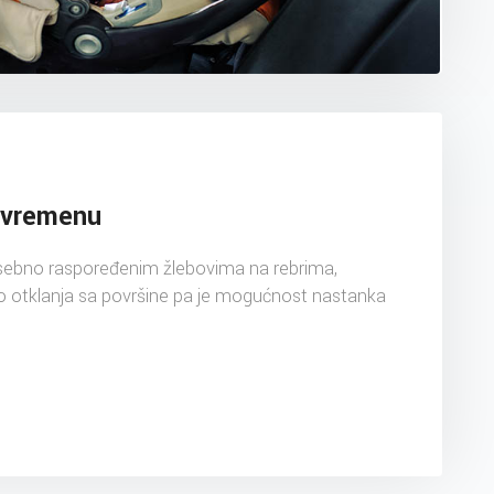
 vremenu
osebno raspoređenim žlebovima na rebrima,
o otklanja sa površine pa je mogućnost nastanka