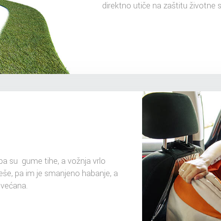
direktno utiče na zaštitu životne
a su gume tihe, a vožnja vrlo
še, pa im je smanjeno habanje, a
ovećana.