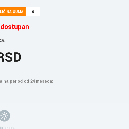
LIČINA GUMA
0
e dostupan
ka.
 RSD
a na period od 24 meseca:
ja sezona