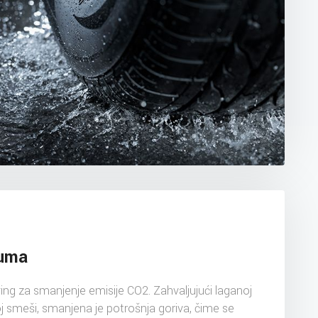
guma
ing za smanjenje emisije CO2. Zahvaljujući laganoj
oj smeši, smanjena je potrošnja goriva, čime se