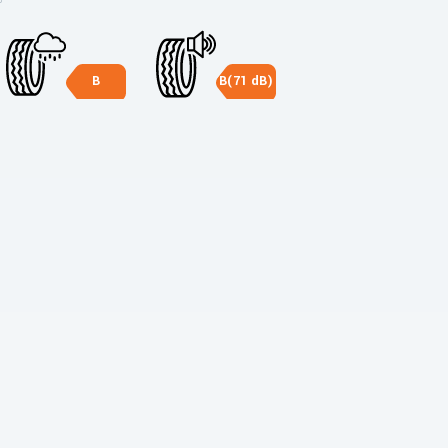
B
B(71 dB)