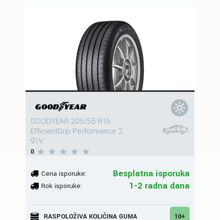
GOODYEAR 205/55 R16
EfficientGrip Performance 2
91V
0
Besplatna isporuka
Cena isporuke:
1-2 radna dana
Rok isporuke:
RASPOLOŽIVA KOLIČINA GUMA
10+