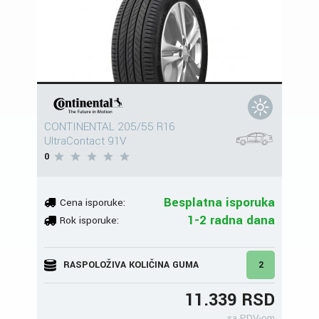
CONTINENTAL 205/55 R16
UltraContact 91V
0
Besplatna isporuka
Cena isporuke:
1-2 radna dana
Rok isporuke:
RASPOLOŽIVA KOLIČINA GUMA
2
11.339 RSD
sa PDV-om