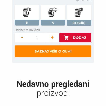
B
A
B(69db)
Odaberite količinu
-
+
SAZNAJ VIŠE O GUMI
Nedavno pregledani
proizvodi