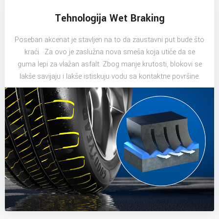
Tehnologija Wet Braking
Poseban akcenat je stavljen na to da zaustavni put bude što
kraći. Za ovo je zaslužna nova smeša koja utiče da se
guma lepi za vlažan asfalt. Zbog manje krutosti, blokovi se
lakše savijaju i lakše istiskuju vodu sa kontaktne površine.