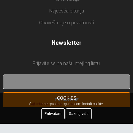
Najčešća pitanja
Obaveštenje o privatnosti
Newsletter
Prijavite se na našu mejling listu.
COOKIES
PRIJAVI ME
Sajt internet-prodaja-guma.com koristi cookie.
Prihvatam
Saznaj više