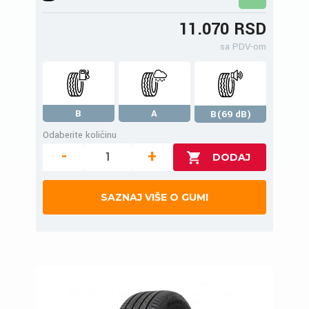
11.070 RSD
sa PDV-om
B
A
B(69 dB)
Odaberite količinu
-
+
SAZNAJ VIŠE O GUMI