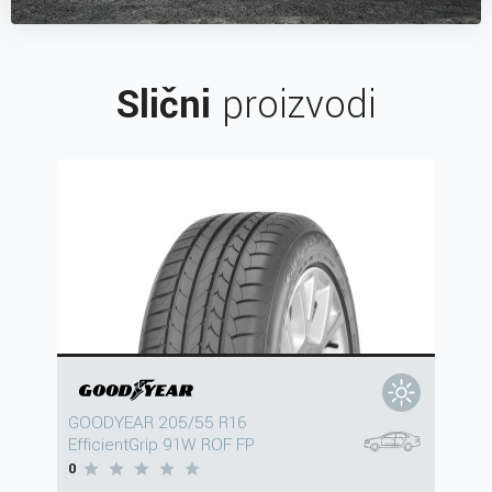
Slični
proizvodi
GOODYEAR 205/55 R16
EfficientGrip 91W ROF FP
0