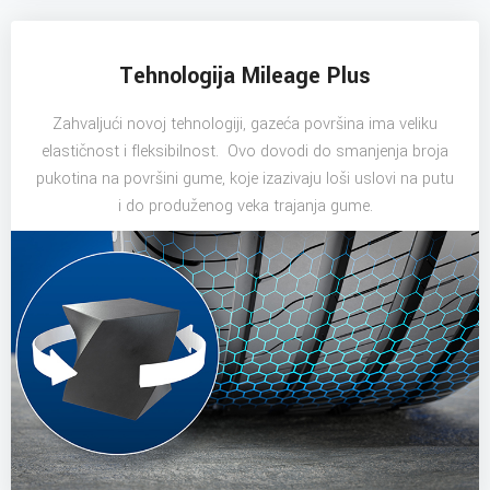
Tehnologija Mileage Plus
Zahvaljući novoj tehnologiji, gazeća površina ima veliku
elastičnost i fleksibilnost. Ovo dovodi do smanjenja broja
pukotina na površini gume, koje izazivaju loši uslovi na putu
i do produženog veka trajanja gume.