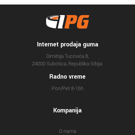
Internet prodaja guma
Dimitrija Tucovića 8,
24000 Subotica, Republika Srbija.
Radno vreme
Pon/Pet 8-16h
Kompanija
O nama