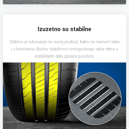
Izuzetno su stabilne
Odlično je rukovanje na suvoj podlozi, kako na ravnom tako
i u krivinama. Bočnu stabilnost omogućavaju veća rebra u
središnjem delu gazeće površine.