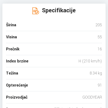
Specifikacije
Širina
205
Visina
55
Prečnik
16
Index brzine
H (210 km/h)
Težina
8.34 kg
Opterećenje
91
Proizvodjač
GOODYEAR