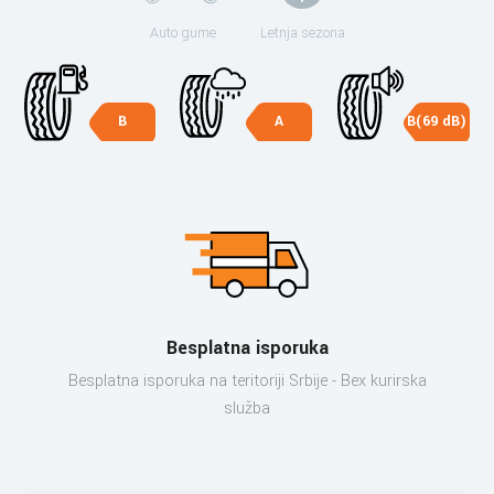
Auto gume
Letnja sezona
B
A
B(69 dB)
Besplatna isporuka
Besplatna isporuka na teritoriji Srbije - Bex kurirska
služba