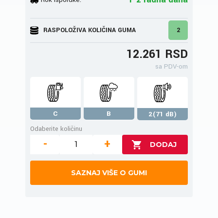
RASPOLOŽIVA KOLIČINA GUMA
2
12.261 RSD
sa PDV-om
C
B
2(71 dB)
Odaberite količinu
-
+
SAZNAJ VIŠE O GUMI