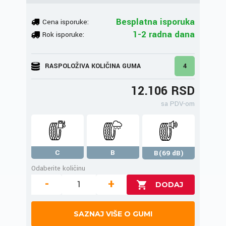
Besplatna isporuka
Cena isporuke:
1-2 radna dana
Rok isporuke:
RASPOLOŽIVA KOLIČINA GUMA
4
12.106 RSD
sa PDV-om
C
B
B(69 dB)
Odaberite količinu
-
+
SAZNAJ VIŠE O GUMI