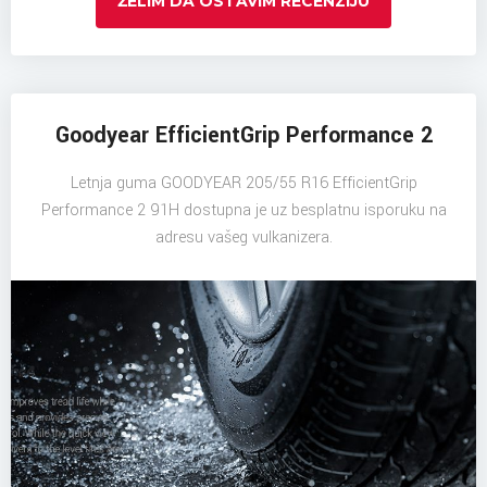
ŽELIM DA OSTAVIM RECENZIJU
Goodyear EfficientGrip Performance 2
Letnja guma GOODYEAR 205/55 R16 EfficientGrip
Performance 2 91H dostupna je uz besplatnu isporuku na
adresu vašeg vulkanizera.