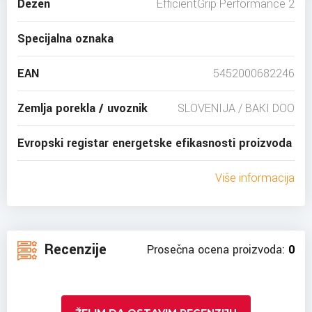
Dezen
EfficientGrip Performance 2
Specijalna oznaka
EAN
5452000682246
Zemlja porekla / uvoznik
SLOVENIJA / BAKI DOO
Evropski registar energetske efikasnosti proizvoda
Više informacija
Recenzije
Prosečna ocena proizvoda:
0