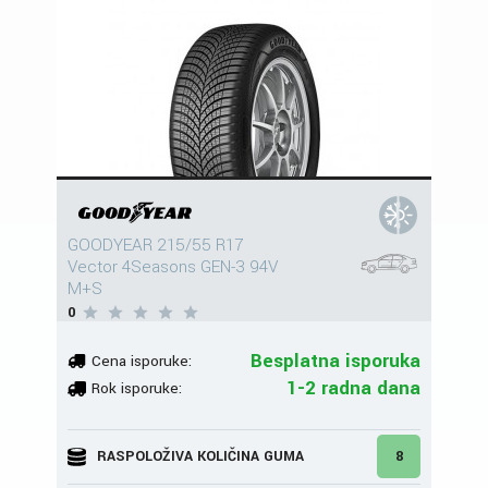
GOODYEAR 215/55 R17
Vector 4Seasons GEN-3 94V
M+S
0
Besplatna isporuka
Cena isporuke:
1-2 radna dana
Rok isporuke:
RASPOLOŽIVA KOLIČINA GUMA
8