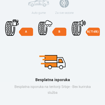
Auto gume
Za sve sezone
A
B
B(71dB)
Besplatna isporuka
Besplatna isporuka na teritoriji Srbije - Bex kurirska
služba