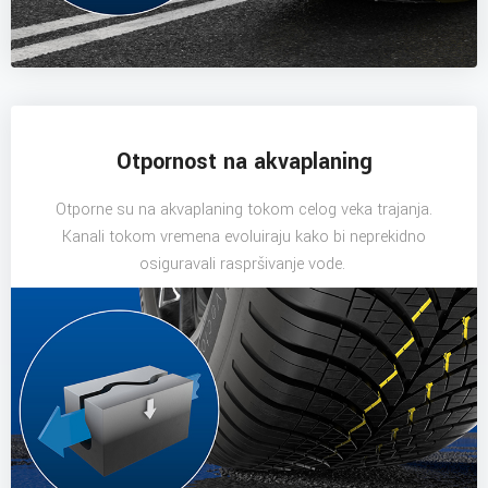
Otpornost na akvaplaning
Otporne su na akvaplaning tokom celog veka trajanja.
Kanali tokom vremena evoluiraju kako bi neprekidno
osiguravali raspršivanje vode.