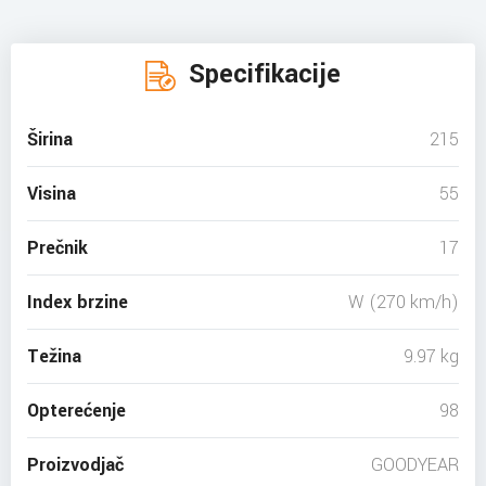
Specifikacije
Širina
215
Visina
55
Prečnik
17
Index brzine
W (270 km/h)
Težina
9.97 kg
Opterećenje
98
Proizvodjač
GOODYEAR