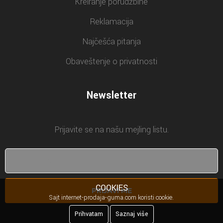
Kreiranje porudžbine
Reklamacija
Najčešća pitanja
Obaveštenje o privatnosti
Newsletter
Prijavite se na našu mejling listu.
COOKIES
PRIJAVI ME
Sajt internet-prodaja-guma.com koristi cookie.
Prihvatam
Saznaj više