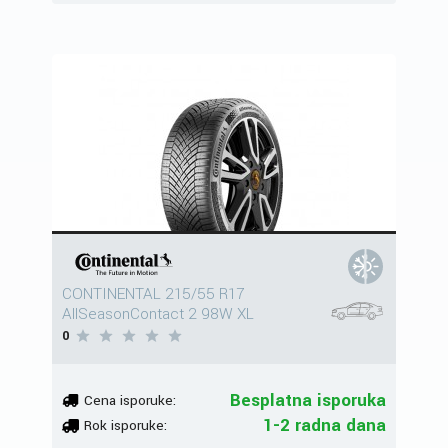
CONTINENTAL 215/55 R17
AllSeasonContact 2 98W XL
0
Besplatna isporuka
Cena isporuke:
1-2 radna dana
Rok isporuke: