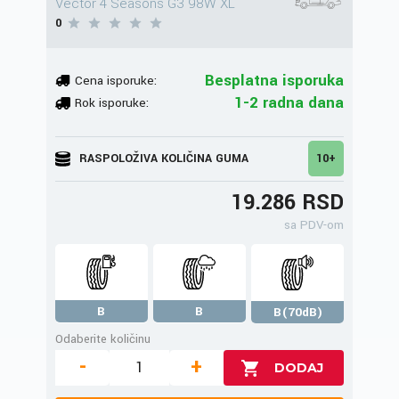
Vector 4 Seasons G3 98W XL
0
Besplatna isporuka
Cena isporuke:
1-2 radna dana
Rok isporuke:
RASPOLOŽIVA KOLIČINA GUMA
10+
19.286 RSD
sa PDV-om
B
B
B(70dB)
Odaberite količinu
-
+