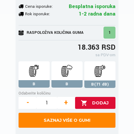
Besplatna isporuka
Cena isporuke:
1-2 radna dana
Rok isporuke:
RASPOLOŽIVA KOLIČINA GUMA
1
18.363 RSD
sa PDV-om
B
B
B(71 dB)
Odaberite količinu
-
+
SAZNAJ VIŠE O GUMI