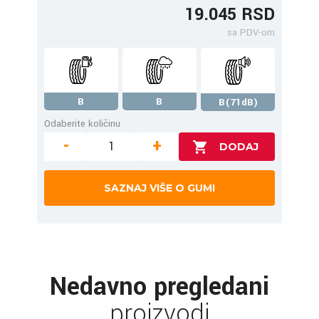
19.045 RSD
sa PDV-om
B
B
B(71dB)
Odaberite količinu
-
+
SAZNAJ VIŠE O GUMI
Nedavno pregledani
proizvodi