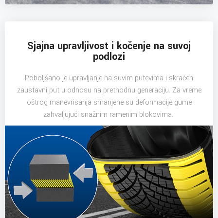
Sjajna upravljivost i kočenje na suvoj
podlozi
Poboljšano je upravljanje na suvim putevima i skraćen
zaustavni put u odnosu na prethodnu generaciju. Za vreme
oštrog manevrisanja smanjene su deformacije gume
zahvaljujući snažnim ramenim blokovima.