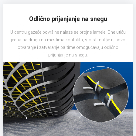
Odlično prijanjanje na snegu
U centru gazeće površine nalaze se brojne lamele. One utiču
jedna na drugu na mestima kontakta, što stimuliše njihovo
otvaranje i zatvaranje pa time omogućavaju odlično
prijanjanje na snegu.