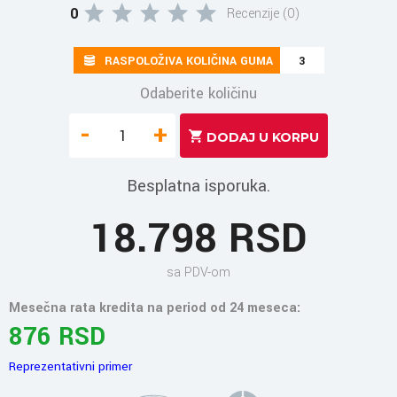
0
Recenzije (0)
RASPOLOŽIVA KOLIČINA GUMA
3
Odaberite količinu
-
+
Besplatna isporuka.
18.798 RSD
sa PDV-om
Mesečna rata kredita na period od 24 meseca:
876 RSD
Reprezentativni primer