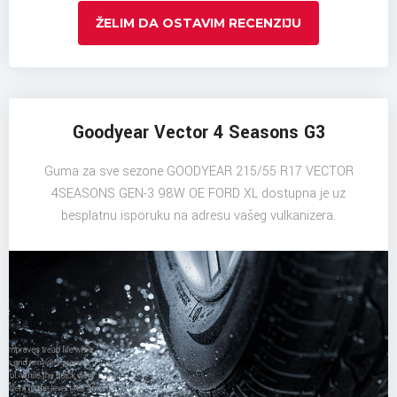
ŽELIM DA OSTAVIM RECENZIJU
Goodyear Vector 4 Seasons G3
Guma za sve sezone GOODYEAR 215/55 R17 VECTOR
4SEASONS GEN-3 98W OE FORD XL dostupna je uz
besplatnu isporuku na adresu vašeg vulkanizera.