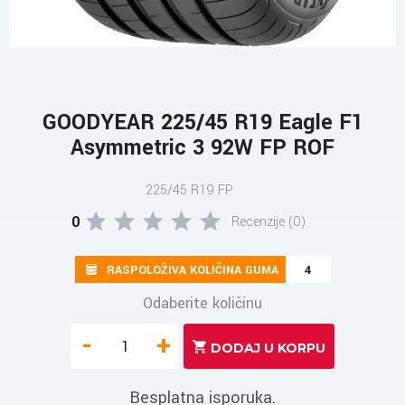
GOODYEAR 225/45 R19 Eagle F1
Asymmetric 3 92W FP ROF
225/45 R19 FP
0
Recenzije (0)
RASPOLOŽIVA KOLIČINA GUMA
4
Odaberite količinu
-
+
Besplatna isporuka.