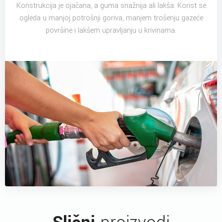
Konstrukcija je ojačana, a guma snažnija ali lakša. Korist se
ogleda u manjoj potrošnji goriva, manjem trošenju gazeće
površine i lakšem upravljanju u krivinama.