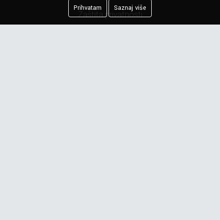
Prihvatam
Saznaj više
Zaštita privatnosti
Kreiranje porudžbine
Reklamacija
Najčešća pitanja
Obaveštenje o privatnosti
Newsletter
Prijavite se na našu mejling listu.