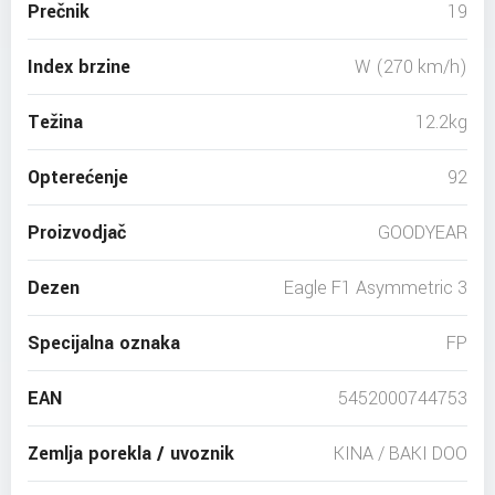
Prečnik
19
Index brzine
W (270 km/h)
Težina
12.2kg
Opterećenje
92
Proizvodjač
GOODYEAR
Dezen
Eagle F1 Asymmetric 3
Specijalna oznaka
FP
EAN
5452000744753
Zemlja porekla / uvoznik
KINA / BAKI DOO