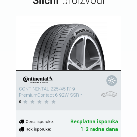
Slični
proizvodi
CONTINENTAL 225/45 R19
PremiumContact 6 92W SSR *
0
Besplatna isporuka
Cena isporuke:
1-2 radna dana
Rok isporuke: