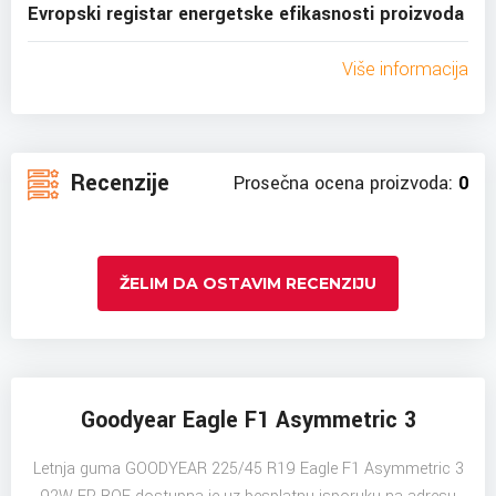
Evropski registar energetske efikasnosti proizvoda
Više informacija
Recenzije
Prosečna ocena proizvoda:
0
ŽELIM DA OSTAVIM RECENZIJU
Goodyear Eagle F1 Asymmetric 3
Letnja guma GOODYEAR 225/45 R19 Eagle F1 Asymmetric 3
92W FP ROF dostupna je uz besplatnu isporuku na adresu