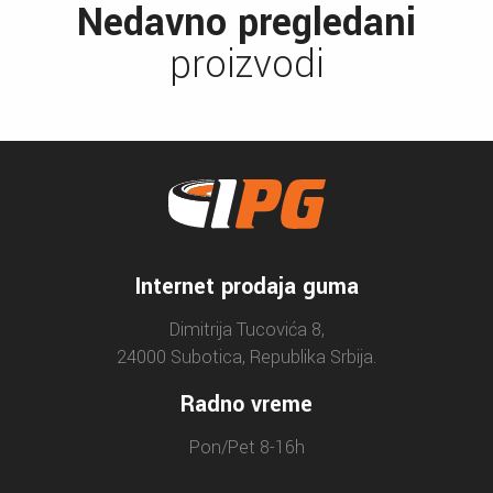
Nedavno pregledani
proizvodi
Internet prodaja guma
Dimitrija Tucovića 8,
24000 Subotica, Republika Srbija.
Radno vreme
Pon/Pet 8-16h