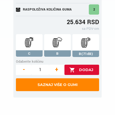
RASPOLOŽIVA KOLIČINA GUMA
2
25.634 RSD
sa PDV-om
C
B
B(71dB)
Odaberite količinu
-
+
SAZNAJ VIŠE O GUMI