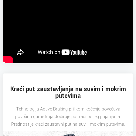
Kraći put zaustavljanja na suvim i mokrim
putevima
Tehnologija Active Braking prilikom kočenja povećava
površinu gume koja dodiruje put radi boljeg prijanjanja.
Prednost je kraći zaustavni put na suvi i mokrim putevima.