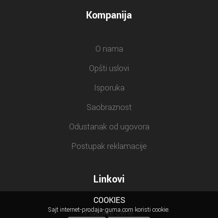
Kompanija
O nama
Opšti uslovi
Isporuka
Saobraznost
Odustanak od ugovora
Postupak reklamacije
Linkovi
COOKIES
Sajt internet-prodaja-guma.com koristi cookie.
Plaćanje cene