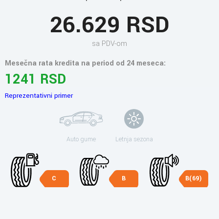
26.629 RSD
sa PDV-om
Mesečna rata kredita na period od 24 meseca:
1241 RSD
Reprezentativni primer
Auto gume
Letnja sezona
C
B
B(69)