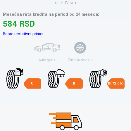
sa PDV-om
Mesečna rata kredita na period od 24 meseca:
584 RSD
Reprezentativni primer
Auto gume
Zimska sezona
C
B
B(72 db)