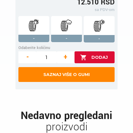
12.510 RSD
sa PDV-om
-
-
-
Odaberite količinu
-
+
SAZNAJ VIŠE O GUMI
Nedavno pregledani
proizvodi