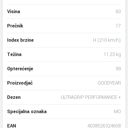
Visina
60
Prečnik
17
Index brzine
H (210 km/h)
Težina
11.23 kg
Opterećenje
99
Proizvodjač
GOODYEAR
Dezen
ULTRAGRIP PERFORMANCE +
Specijalna oznaka
MO
EAN
4038526324658