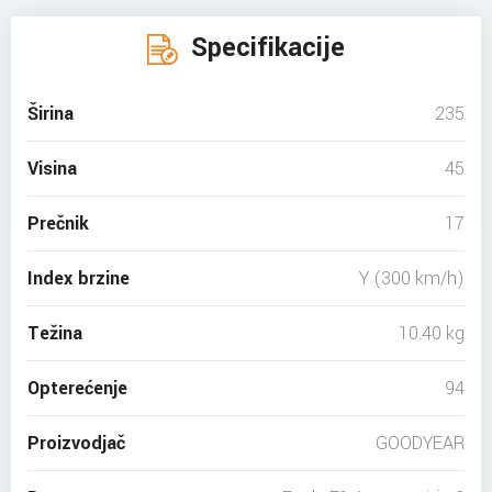
Specifikacije
Širina
235
Visina
45
Prečnik
17
Index brzine
Y (300 km/h)
Težina
10.40 kg
Opterećenje
94
Proizvodjač
GOODYEAR