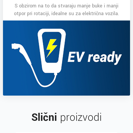
S obzirom na to da stvaraju manje buke i manji
otpor pri rotaciji, idealne su za električna vozila.
Slični
proizvodi