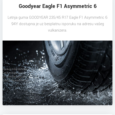
Goodyear Eagle F1 Asymmetric 6
Letnja guma GOODYEAR 235/45 R17 Eagle F1 Asymmetric 6
94Y dostupna je uz besplatnu isporuku na adresu vašeg
vulkanizera.