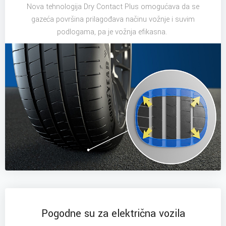
Nova tehnologija Dry Contact Plus omogućava da se
gazeća površina prilagođava načinu vožnje i suvim
podlogama, pa je vožnja efikasna.
Pogodne su za električna vozila