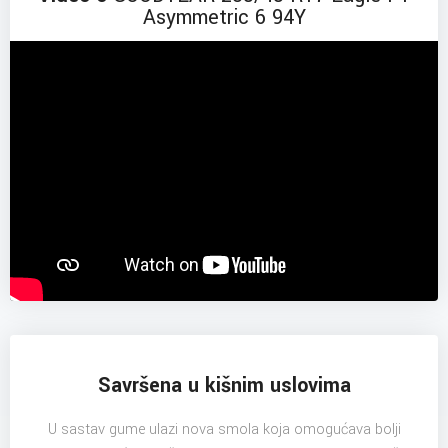
Asymmetric 6 94Y
Savršena u kišnim uslovima
U sastav gume ulazi nova smola koja omogućava bolji