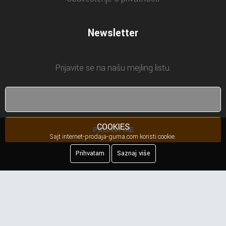
Newsletter
Prijavite se na našu mejling listu.
COOKIES
PRIJAVI ME
Sajt internet-prodaja-guma.com koristi cookie.
Prihvatam
Saznaj više