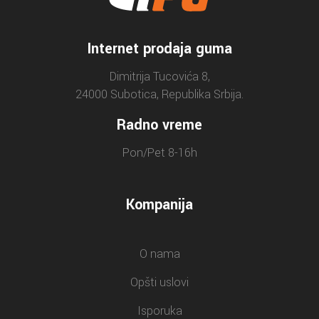
Internet prodaja guma
Dimitrija Tucovića 8,
24000 Subotica, Republika Srbija.
Radno vreme
Pon/Pet 8-16h
Kompanija
O nama
Opšti uslovi
Isporuka