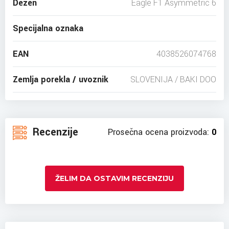
Dezen
Eagle F1 Asymmetric 6
Specijalna oznaka
EAN
4038526074768
Zemlja porekla / uvoznik
SLOVENIJA / BAKI DOO
Recenzije
Prosečna ocena proizvoda:
0
ŽELIM DA OSTAVIM RECENZIJU