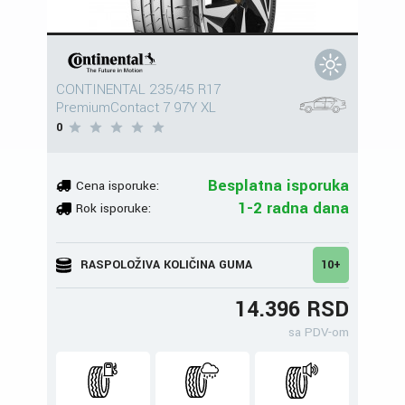
CONTINENTAL 235/45 R17
PremiumContact 7 97Y XL
0
Besplatna isporuka
Cena isporuke:
1-2 radna dana
Rok isporuke:
RASPOLOŽIVA KOLIČINA GUMA
10+
14.396 RSD
sa PDV-om