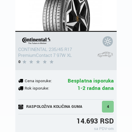
CONTINENTAL 235/45 R17
PremiumContact 7 97W XL
0
Besplatna isporuka
Cena isporuke:
1-2 radna dana
Rok isporuke:
RASPOLOŽIVA KOLIČINA GUMA
4
14.693 RSD
sa PDV-om