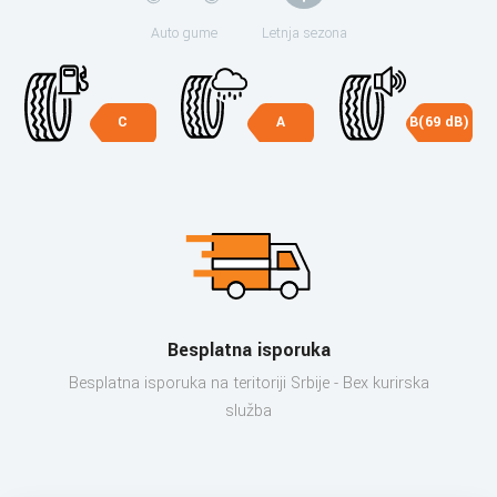
Auto gume
Letnja sezona
C
A
B(69 dB)
Besplatna isporuka
Besplatna isporuka na teritoriji Srbije - Bex kurirska
služba