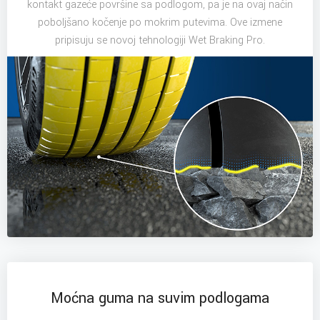
kontakt gazeće površine sa podlogom, pa je na ovaj način
poboljšano kočenje po mokrim putevima. Ove izmene
pripisuju se novoj tehnologiji Wet Braking Pro.
Moćna guma na suvim podlogama