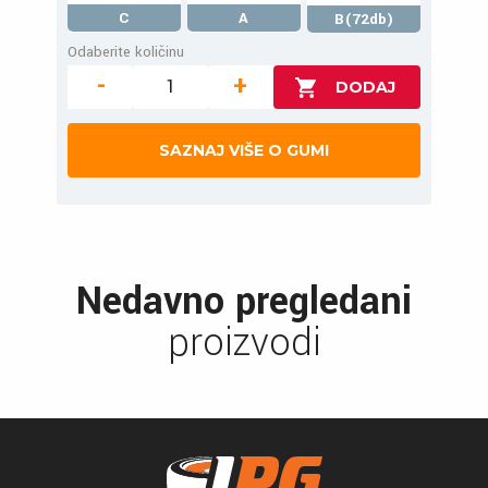
C
A
B(72db)
Odaberite količinu
-
+
SAZNAJ VIŠE O GUMI
Nedavno pregledani
proizvodi