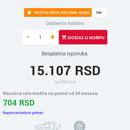
RASPOLOŽIVA KOLIČINA GUMA
10+
Odaberite količinu
-
+
Besplatna isporuka.
15.107 RSD
sa PDV-om
Mesečna rata kredita na period od 24 meseca:
704 RSD
Reprezentativni primer