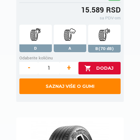
15.589 RSD
sa PDV-om
D
A
B(70 dB)
Odaberite količinu
-
+
SAZNAJ VIŠE O GUMI