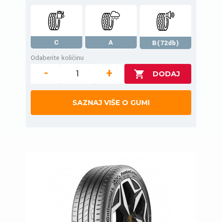
C
A
B(72db)
Odaberite količinu
-
+
SAZNAJ VIŠE O GUMI