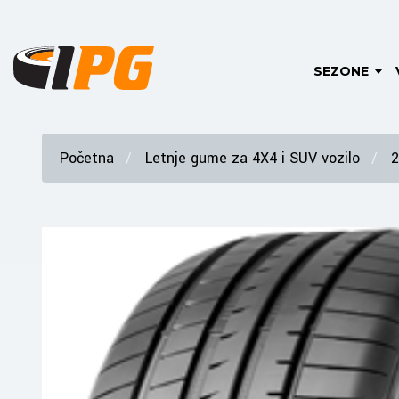
SEZONE
Početna
Letnje gume za 4X4 i SUV vozilo
2