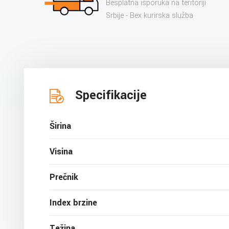
Besplatna isporuka na teritoriji
Srbije - Bex kurirska služba
Specifikacije
Širina
Visina
Prečnik
Index brzine
Težina