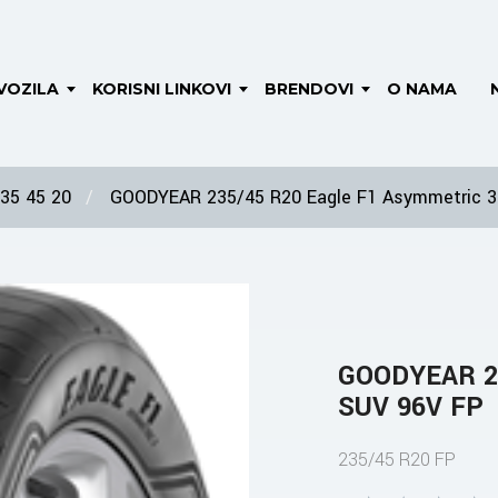
VOZILA
KORISNI LINKOVI
BRENDOVI
O NAMA
35 45 20
GOODYEAR 235/45 R20 Eagle F1 Asymmetric 3
GOODYEAR 23
SUV 96V FP
235/45 R20 FP