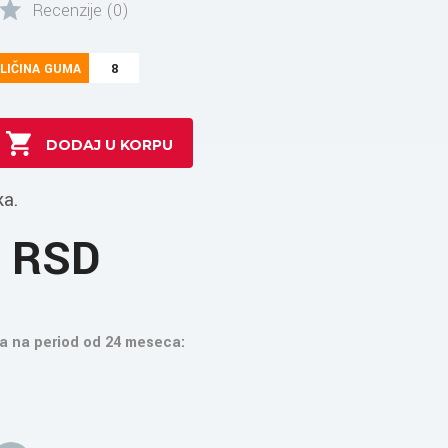
Recenzije (0)
LIČINA GUMA
8
ka.
0 RSD
a na period od 24 meseca: