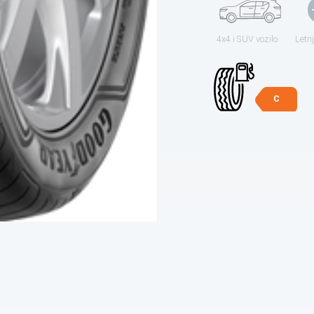
4x4 i SUV vozilo
Letn
C