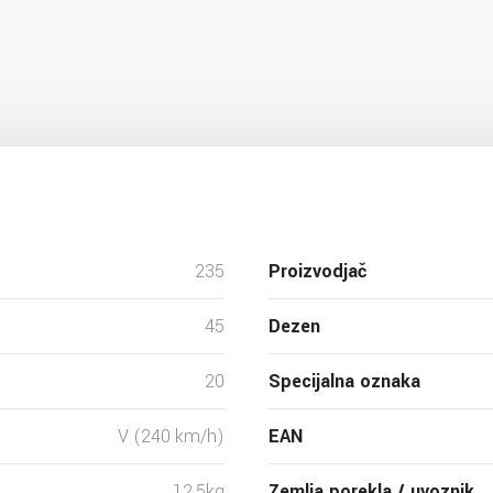
235
Proizvodjač
45
Dezen
20
Specijalna oznaka
V (240 km/h)
EAN
12.5kg
Zemlja porekla / uvoznik