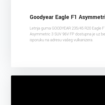
Goodyear Eagle F1 Asymmetr
Letnja guma GOODYEAR 235/45 R20 Eagle F
Asymmetric 3 SUV 96V FP dostupna je uz be
isporuku na adresu vašeg vulkanizera.