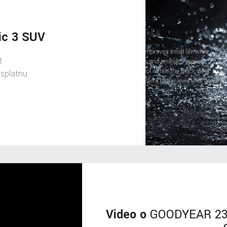
ic 3 SUV
1
splatnu
Video o
GOODYEAR 235