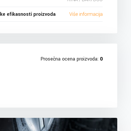
ske efikasnosti proizvoda
Više informacija
Prosečna ocena proizvoda:
0