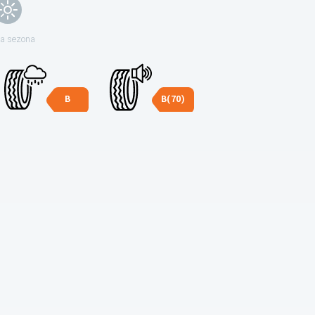
ja sezona
B
B(70)