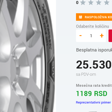
0
RASPOLOŽIVA KO
Odaberite količinu
-
+
Besplatna isporu
25.53
sa PDV-om
Mesečna rata kredit
1189 RSD
Reprezentativni primer