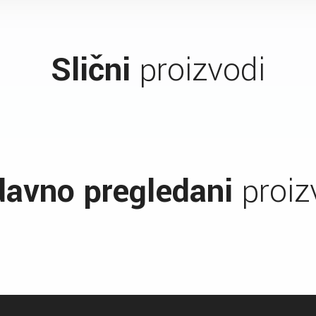
Slični
proizvodi
avno pregledani
proiz