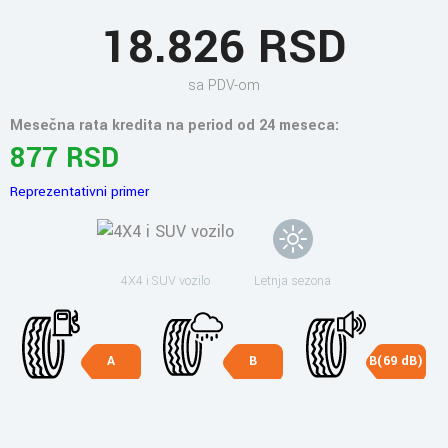
18.826 RSD
sa PDV-om
Mesečna rata kredita na period od 24 meseca:
877 RSD
Reprezentativni primer
4X4 i SUV vozilo
Letnja sezona
A
B
B(69 dB)