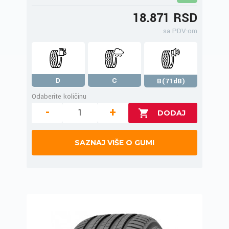
18.871 RSD
sa PDV-om
D
C
B(71dB)
Odaberite količinu
-
+
SAZNAJ VIŠE O GUMI