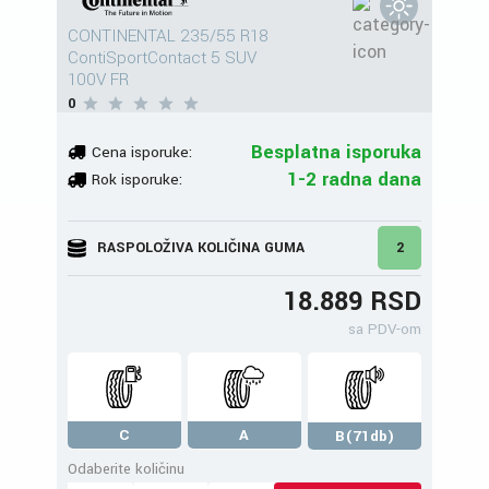
CONTINENTAL 235/55 R18
ContiSportContact 5 SUV
100V FR
0
Besplatna isporuka
Cena isporuke:
1-2 radna dana
Rok isporuke:
RASPOLOŽIVA KOLIČINA GUMA
2
18.889 RSD
sa PDV-om
C
A
B(71db)
Odaberite količinu