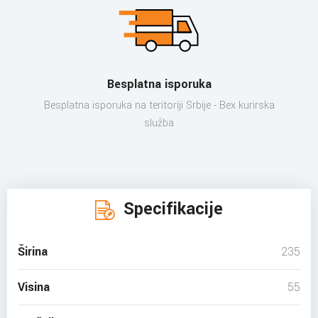
Besplatna isporuka
Besplatna isporuka na teritoriji Srbije - Bex kurirska
služba
Specifikacije
Širina
235
Visina
55