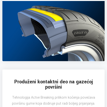
Produženi kontaktni deo na gazećoj
površini
Tehnologija Actve Breaking prilikom kočenja povećava
površinu gume koja dodiruje put radi boljeg prijanjanja.