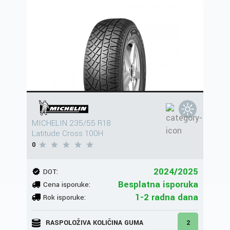
MICHELIN 235/55 R18
Latitude Cross 100H
0
2024/2025
DOT:
Besplatna isporuka
Cena isporuke:
1-2 radna dana
Rok isporuke:
RASPOLOŽIVA KOLIČINA GUMA
2