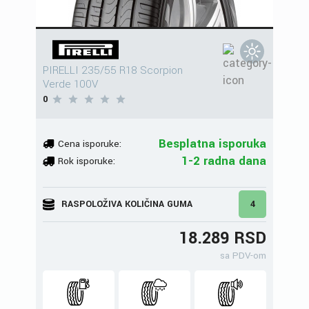
PIRELLI 235/55 R18 Scorpion
Verde 100V
0
Besplatna isporuka
Cena isporuke:
1-2 radna dana
Rok isporuke:
RASPOLOŽIVA KOLIČINA GUMA
4
18.289 RSD
sa PDV-om