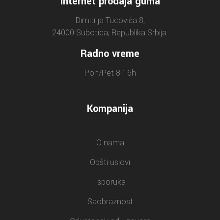
Internet prodaja guma
Dimitrija Tucovića 8,
24000 Subotica, Republika Srbija.
Radno vreme
Pon/Pet 8-16h
Kompanija
O nama
Opšti uslovi
Isporuka
Saobraznost