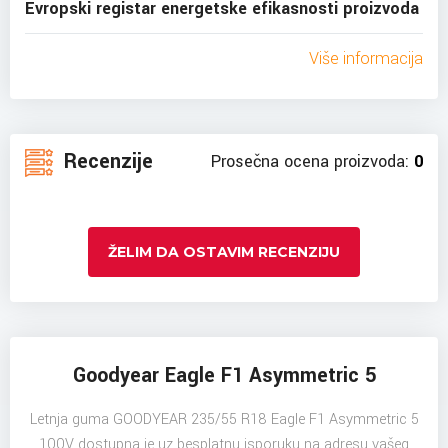
Evropski registar energetske efikasnosti proizvoda
Više informacija
Recenzije
Prosečna ocena proizvoda:
0
ŽELIM DA OSTAVIM RECENZIJU
Goodyear Eagle F1 Asymmetric 5
Letnja guma GOODYEAR 235/55 R18 Eagle F1 Asymmetric 5
100V dostupna je uz besplatnu isporuku na adresu vašeg