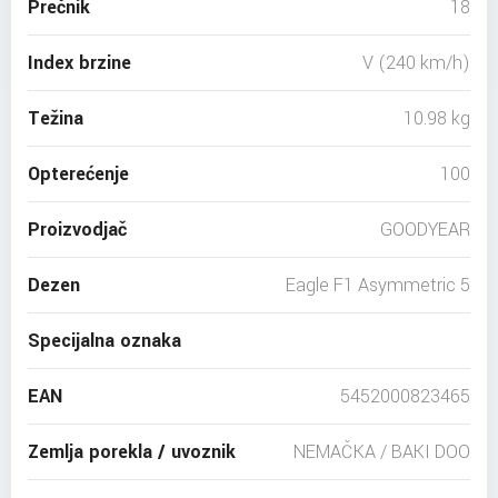
Prečnik
18
Index brzine
V (240 km/h)
Težina
10.98 kg
Opterećenje
100
Proizvodjač
GOODYEAR
Dezen
Eagle F1 Asymmetric 5
Specijalna oznaka
EAN
5452000823465
Zemlja porekla / uvoznik
NEMAČKA / BAKI DOO