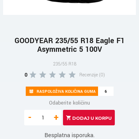
GOODYEAR 235/55 R18 Eagle F1
Asymmetric 5 100V
235/55 R18
0
Recenzije (0)
RASPOLOŽIVA KOLIČINA GUMA
6
Odaberite količinu
-
+
Besplatna isporuka.