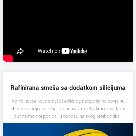
Rafinirana smeša sa dodatkom silicijuma
Kombinacija nove smeše i odličnog naleganja na površinu
zbog drugačijeg dezena, omogućava za 4% kraći zaustavni
put na mokroj podlozi, u odnosu na svog prethodnika.