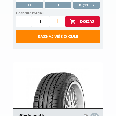
C
B
B (71db)
Odaberite količinu
-
+
SAZNAJ VIŠE O GUMI