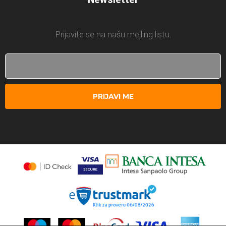
Prijavite se na našu mejling listu.
PRIJAVI ME