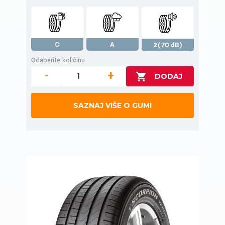
C
A
2(70 dB)
Odaberite količinu
-
+
SAZNAJ VIŠE O GUMI