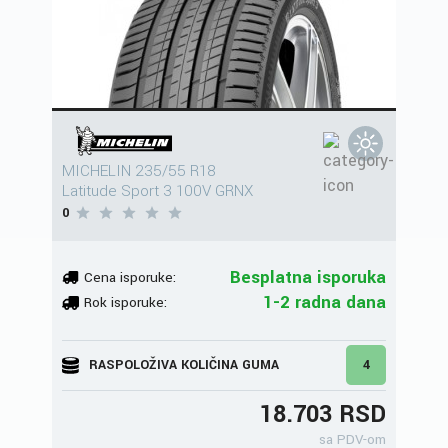
MICHELIN 235/55 R18
Latitude Sport 3 100V GRNX
0
Besplatna isporuka
Cena isporuke:
1-2 radna dana
Rok isporuke:
RASPOLOŽIVA KOLIČINA GUMA
4
18.703 RSD
sa PDV-om