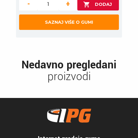
-
+
SAZNAJ VIŠE O GUMI
Nedavno pregledani
proizvodi