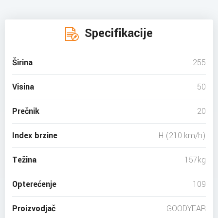
Specifikacije
Širina
255
Visina
50
Prečnik
20
Index brzine
H (210 km/h)
Težina
157kg
Opterećenje
109
Proizvodjač
GOODYEAR