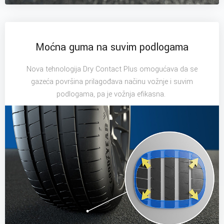
Moćna guma na suvim podlogama
Nova tehnologija Dry Contact Plus omogućava da se
gazeća površina prilagođava načinu vožnje i suvim
podlogama, pa je vožnja efikasna.