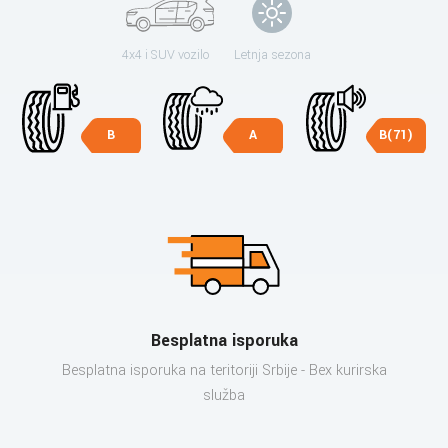
4x4 i SUV vozilo
Letnja sezona
B
A
B(71)
Besplatna isporuka
Besplatna isporuka na teritoriji Srbije - Bex kurirska
služba