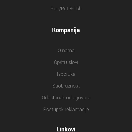
Pon/Pet 8-16h
Kompanija
O nama
Opšti uslovi
Isporuka
Saobraznost
Odustanak od ugovora
Postupak reklamacije
Linkovi