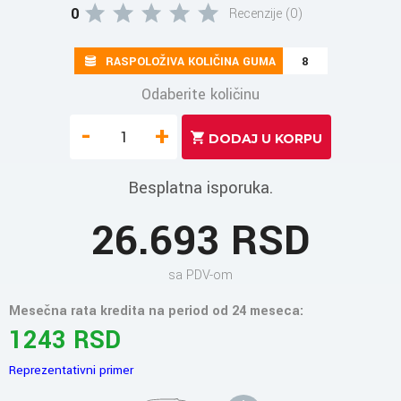
0
Recenzije (0)
RASPOLOŽIVA KOLIČINA GUMA
8
Odaberite količinu
-
+
Besplatna isporuka.
26.693 RSD
sa PDV-om
Mesečna rata kredita na period od 24 meseca:
1243 RSD
Reprezentativni primer