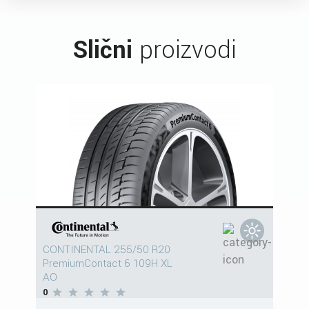
Slični
proizvodi
CONTINENTAL 255/50 R20
PremiumContact 6 109H XL
AO
0