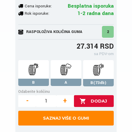
Besplatna isporuka
Cena isporuke:
1-2 radna dana
Rok isporuke:
RASPOLOŽIVA KOLIČINA GUMA
2
27.314 RSD
sa PDV-om
B
A
B(73db)
Odaberite količinu
-
+
SAZNAJ VIŠE O GUMI