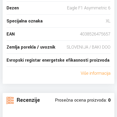
Dezen
Eagle F1 Asymmetric 6
Specijalna oznaka
XL
EAN
4038526475657
Zemlja porekla / uvoznik
SLOVENIJA / BAKI DOO
Evropski registar energetske efikasnosti proizvoda
Više informacija
Recenzije
Prosečna ocena proizvoda:
0