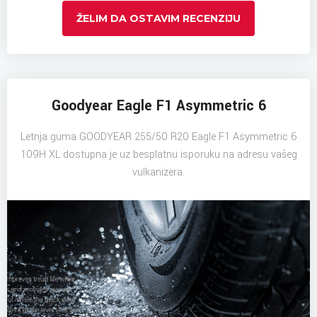
ŽELIM DA OSTAVIM RECENZIJU
Goodyear Eagle F1 Asymmetric 6
Letnja guma GOODYEAR 255/50 R20 Eagle F1 Asymmetric 6
109H XL dostupna je uz besplatnu isporuku na adresu vašeg
vulkanizera.