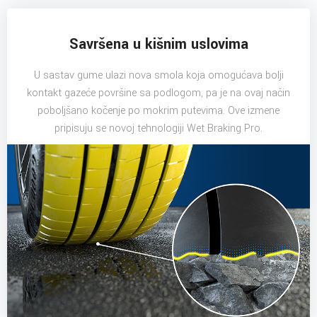
Savršena u kišnim uslovima
U sastav gume ulazi nova smola koja omogućava bolji
kontakt gazeće površine sa podlogom, pa je na ovaj način
poboljšano kočenje po mokrim putevima. Ove izmene
pripisuju se novoj tehnologiji Wet Braking Pro.