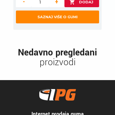
-
+
SAZNAJ VIŠE O GUMI
Nedavno pregledani
proizvodi
Internet prodaja guma