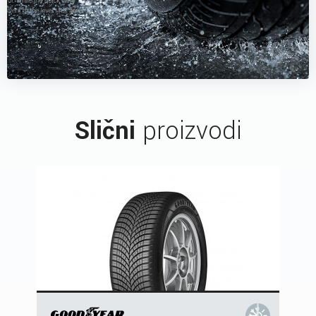
Slični
proizvodi