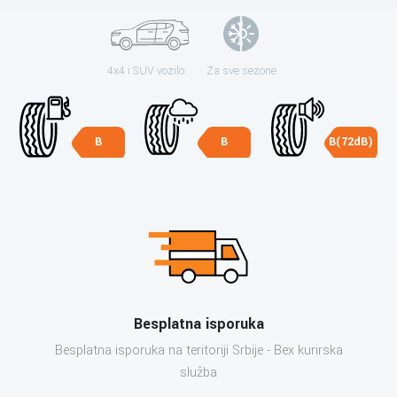
4x4 i SUV vozilo
Za sve sezone
B
B
B(72dB)
Besplatna isporuka
Besplatna isporuka na teritoriji Srbije - Bex kurirska
služba