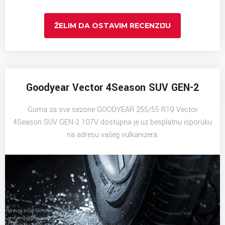
ŽELIM DA OSTAVIM RECENZIJU
Goodyear Vector 4Season SUV GEN-2
Guma za sve sezone GOODYEAR 255/55 R19 Vector
4Season SUV GEN-2 107V dostupna je uz besplatnu isporuku
na adresu vašeg vulkanizera.