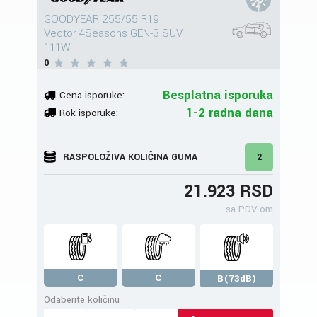
GOODYEAR 255/55 R19
Vector 4Seasons GEN-3 SUV
111W
0
Besplatna isporuka
Cena isporuke:
1-2 radna dana
Rok isporuke:
RASPOLOŽIVA KOLIČINA GUMA
2
21.923 RSD
sa PDV-om
C
C
B(73dB)
Odaberite količinu