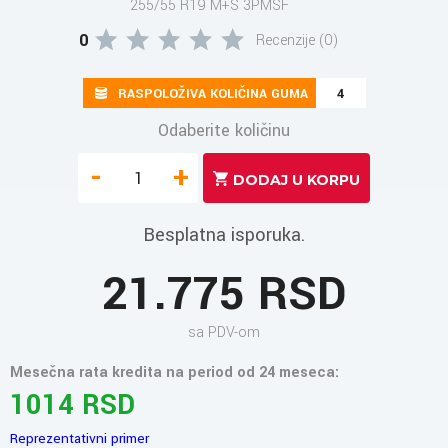
255/55 R19 M+S 3PMSF
0
Recenzije (0)
RASPOLOŽIVA KOLIČINA GUMA
4
Odaberite količinu
-
+
Besplatna isporuka.
21.775 RSD
sa PDV-om
Mesečna rata kredita na period od 24 meseca:
1014 RSD
Reprezentativni primer