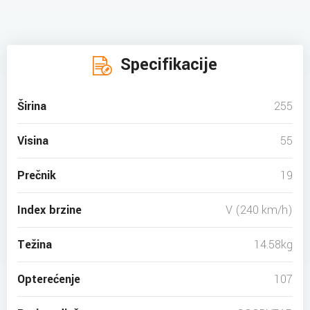
Specifikacije
Širina
255
Visina
55
Prečnik
19
Index brzine
V (240 km/h)
Težina
14.58kg
Opterećenje
107