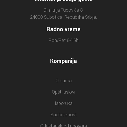
Dimitrija Tucovića 8,
24000 Subotica, Republika Srbija.
Radno vreme
Pon/Pet 8-16h
Kompanija
O nama
Opšti uslovi
Isporuka
Saobraznost
Odustanak od ugovora