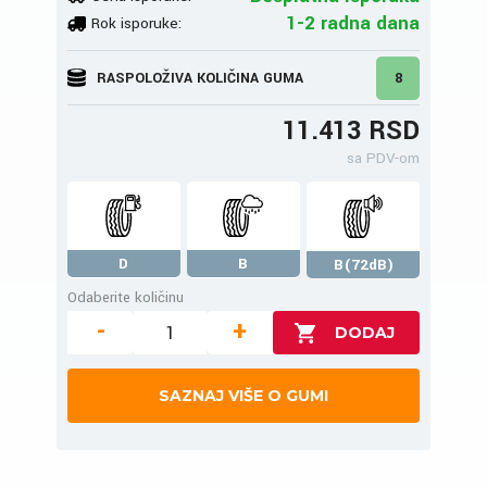
1-2 radna dana
Rok isporuke:
RASPOLOŽIVA KOLIČINA GUMA
8
11.413 RSD
sa PDV-om
D
B
B(72dB)
Odaberite količinu
-
+
SAZNAJ VIŠE O GUMI