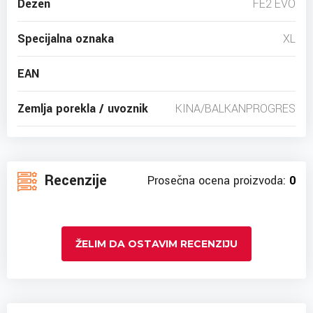
Dezen
FE2 EVO
Specijalna oznaka
XL
EAN
Zemlja porekla / uvoznik
KINA/BALKANPROGRES
Recenzije
Prosečna ocena proizvoda:
0
ŽELIM DA OSTAVIM RECENZIJU