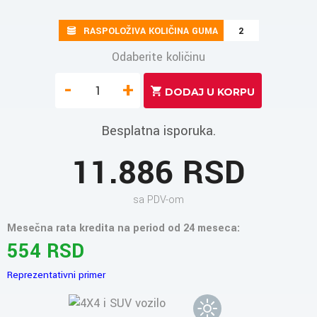
RASPOLOŽIVA KOLIČINA GUMA
2
Odaberite količinu
-
+
Besplatna isporuka.
11.886 RSD
sa PDV-om
Mesečna rata kredita na period od 24 meseca:
554 RSD
Reprezentativni primer