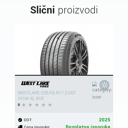
Slični
proizvodi
WESTLAKE 225/55 R17 Z-007
101W XL ROF
0
2025
DOT:
Besplatna isporuka
Cena isporuke: