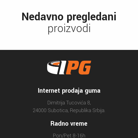
Nedavno pregledani
proizvodi
Internet prodaja guma
Dimitrija Tucovića 8,
24000 Subotica, Republika Srbija.
Radno vreme
Pon/Pet 8-16h