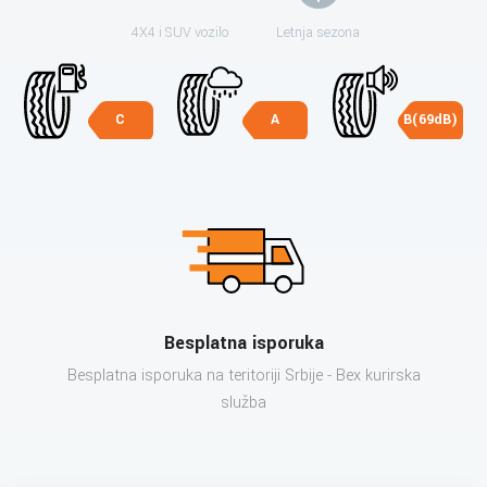
4X4 i SUV vozilo
Letnja sezona
C
A
B(69dB)
Besplatna isporuka
Besplatna isporuka na teritoriji Srbije - Bex kurirska
služba