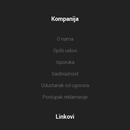
Kompanija
O nama
Opšti uslovi
Isporuka
Saobraznost
Odustanak od ugovora
Postupak reklamacije
Linkovi