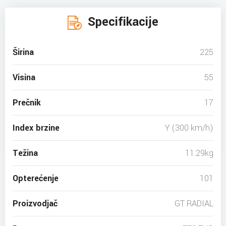
Specifikacije
Širina
225
Visina
55
Prečnik
17
Index brzine
Y (300 km/h)
Težina
11.29kg
Opterećenje
101
Proizvodjač
GT RADIAL