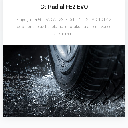
Gt Radial FE2 EVO
Letnja guma GT RADIAL 225/55 R17 FE2 EVO 101Y XL
dostupna je uz besplatnu isporuku na adresu vašeg
vulkanizera.