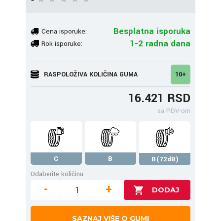
Besplatna isporuka
Cena isporuke:
1-2 radna dana
Rok isporuke:
RASPOLOŽIVA KOLIČINA GUMA
10+
16.421 RSD
sa PDV-om
C
B
B(72dB)
Odaberite količinu
-
+
SAZNAJ VIŠE O GUMI