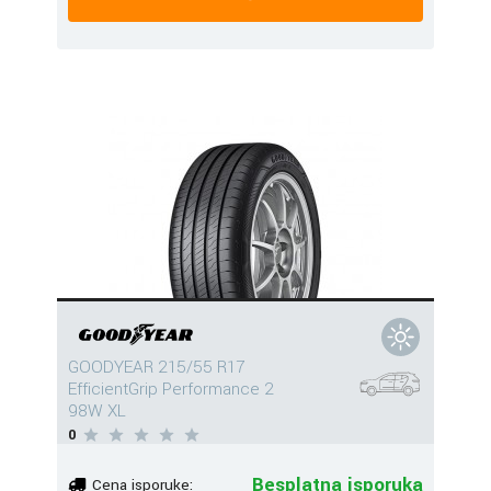
GOODYEAR 215/55 R17
EfficientGrip Performance 2
98W XL
0
Besplatna isporuka
Cena isporuke: