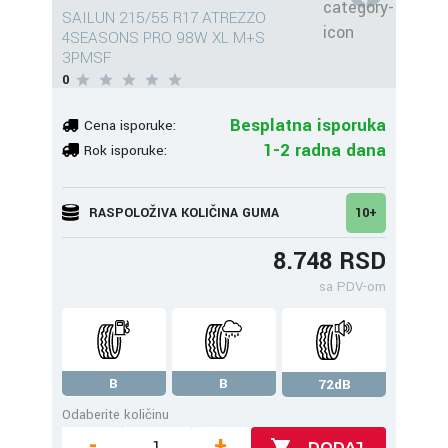
SAILUN 215/55 R17 ATREZZO
4SEASONS PRO 98W XL M+S
3PMSF
0
Besplatna isporuka
Cena isporuke:
1-2 radna dana
Rok isporuke:
RASPOLOŽIVA KOLIČINA GUMA
10+
8.748 RSD
sa PDV-om
B
B
72dB
Odaberite količinu
-
+