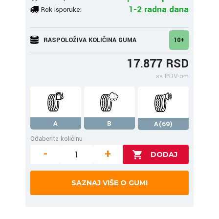
1-2 radna dana
Rok isporuke:
RASPOLOŽIVA KOLIČINA GUMA
10+
17.877 RSD
sa PDV-om
A
B
A(69)
Odaberite količinu
-
+
SAZNAJ VIŠE O GUMI