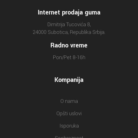
Internet prodaja guma
Dimitrija Tucovića 8,
24000 Subotica, Republika Srbija.
Radno vreme
Pon/Pet 8-16h
Kompanija
O nama
Opšti uslovi
Isporuka