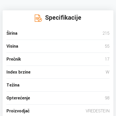
Specifikacije
Širina
215
Visina
55
Prečnik
17
Index brzine
W
Težina
Opterećenje
98
Proizvodjač
VREDESTEIN