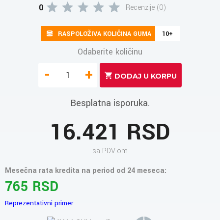
0
Recenzije (0)
RASPOLOŽIVA KOLIČINA GUMA
10+
Odaberite količinu
-
+
Besplatna isporuka.
16.421 RSD
sa PDV-om
Mesečna rata kredita na period od 24 meseca:
765 RSD
Reprezentativni primer