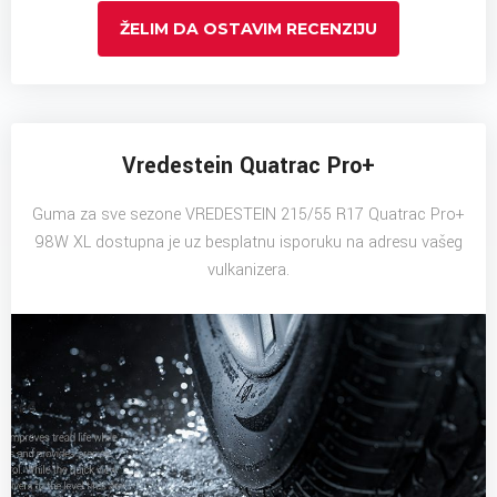
ŽELIM DA OSTAVIM RECENZIJU
Vredestein Quatrac Pro+
Guma za sve sezone VREDESTEIN 215/55 R17 Quatrac Pro+
98W XL dostupna je uz besplatnu isporuku na adresu vašeg
vulkanizera.