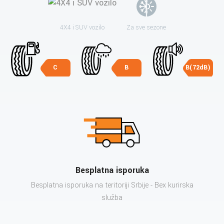
4X4 i SUV vozilo
Za sve sezone
C
B
B(72dB)
Besplatna isporuka
Besplatna isporuka na teritoriji Srbije - Bex kurirska
služba