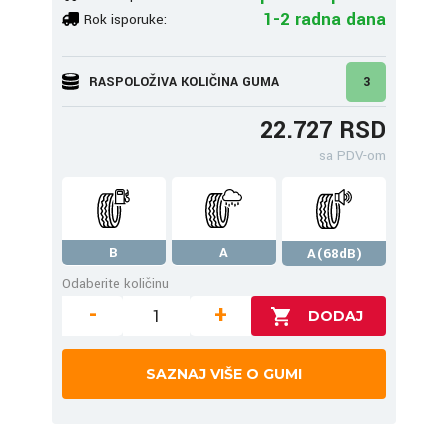
1-2 radna dana
Rok isporuke:
RASPOLOŽIVA KOLIČINA GUMA
3
22.727 RSD
sa PDV-om
B
A
A(68dB)
Odaberite količinu
-
+
SAZNAJ VIŠE O GUMI