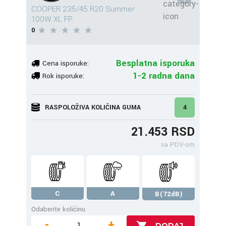
COOPER 235/45 R20 Summer
100W XL FP
0
Besplatna isporuka
Cena isporuke:
1-2 radna dana
Rok isporuke:
RASPOLOŽIVA KOLIČINA GUMA
4
21.453 RSD
sa PDV-om
C
A
B(72dB)
Odaberite količinu
-
+