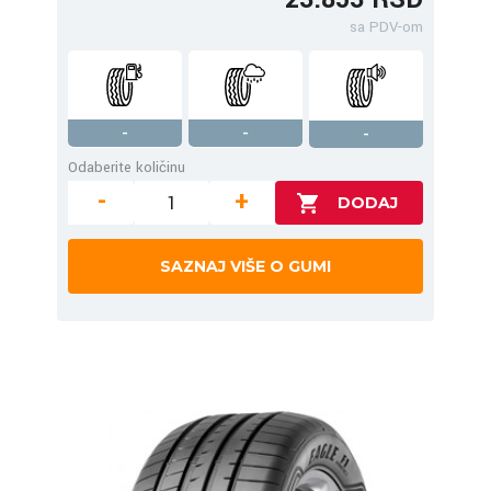
sa PDV-om
-
-
-
Odaberite količinu
-
+
SAZNAJ VIŠE O GUMI