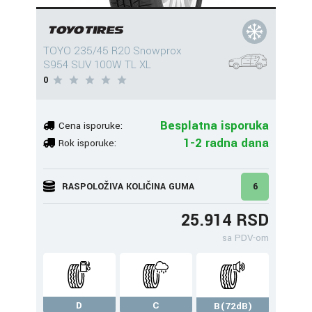
TOYO 235/45 R20 Snowprox
S954 SUV 100W TL XL
0
Besplatna isporuka
Cena isporuke:
1-2 radna dana
Rok isporuke:
RASPOLOŽIVA KOLIČINA GUMA
6
25.914 RSD
sa PDV-om
D
C
B(72dB)