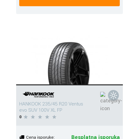
HANKOOK 235/45 R20 Ventus
evo SUV 100V XL FP
0
Besplatna isporuka
Cena isporuke: