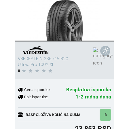
VREDESTEIN 235 /45 R20
Ultrac Pro 100Y XL
0
Besplatna isporuka
Cena isporuke:
1-2 radna dana
Rok isporuke:
RASPOLOŽIVA KOLIČINA GUMA
8
23.853 RSD