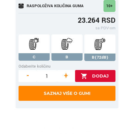
RASPOLOŽIVA KOLIČINA GUMA
10+
23.264 RSD
sa PDV-om
C
B
B(72dB)
Odaberite količinu
-
+
SAZNAJ VIŠE O GUMI