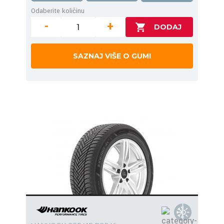
Odaberite količinu
-
+
SAZNAJ VIŠE O GUMI