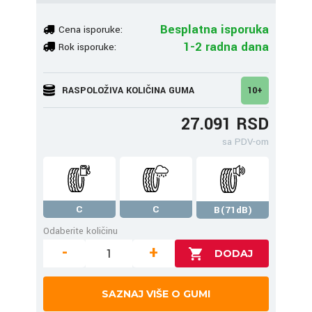
Besplatna isporuka
Cena isporuke:
1-2 radna dana
Rok isporuke:
RASPOLOŽIVA KOLIČINA GUMA
10+
27.091 RSD
sa PDV-om
C
C
B(71dB)
Odaberite količinu
-
+
SAZNAJ VIŠE O GUMI