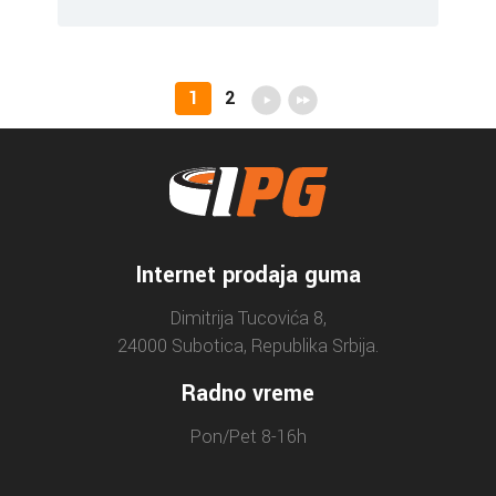
1
2
Internet prodaja guma
Dimitrija Tucovića 8,
24000 Subotica, Republika Srbija.
Radno vreme
Pon/Pet 8-16h