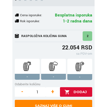
Besplatna isporuka
Cena isporuke:
1-2 radna dana
Rok isporuke:
RASPOLOŽIVA KOLIČINA GUMA
2
22.054 RSD
sa PDV-om
-
-
-
Odaberite količinu
-
+
SAZNAJ VIŠE O GUMI