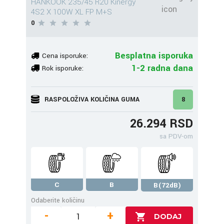
HANKOOK 235/45 R20 Kinergy
4S2 X 100W XL FP M+S
0
Besplatna isporuka
Cena isporuke:
1-2 radna dana
Rok isporuke:
RASPOLOŽIVA KOLIČINA GUMA
8
26.294 RSD
sa PDV-om
C
B
B(72dB)
Odaberite količinu
-
+