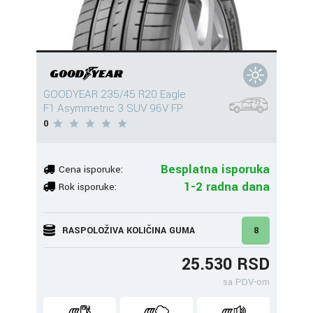
GOODYEAR 235/45 R20 Eagle
F1 Asymmetric 3 SUV 96V FP
0
Besplatna isporuka
Cena isporuke:
1-2 radna dana
Rok isporuke:
RASPOLOŽIVA KOLIČINA GUMA
8
25.530 RSD
sa PDV-om