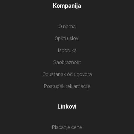
Kompanija
O nama
Opšti uslovi
Isporuka
Saobraznost
Odustanak od ugovora
Postupak reklamacije
Linkovi
Plaćanje cene