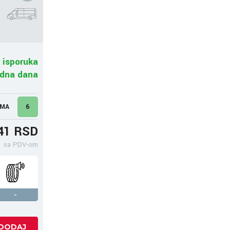
 isporuka
adna dana
UMA
6
41 RSD
sa PDV-om
-