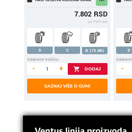
7.802 RSD
sa PDV-om
D
C
D
B (73 dB)
Odaberite količinu
Odaberite
-
+
-
SAZNAJ VIŠE O GUMI