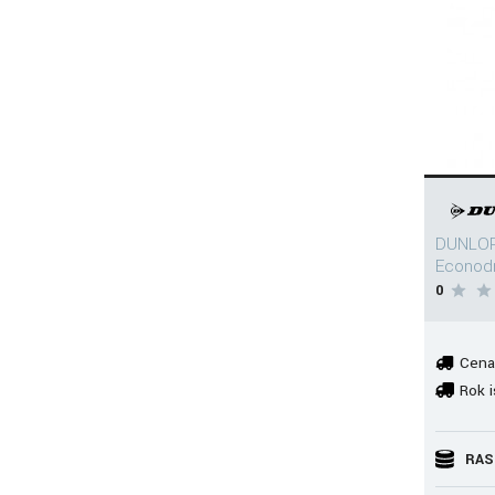
DUNLOP
Econodr
0
Cena
Rok i
RAS