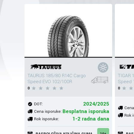
TAURUS 185/80 R14C Cargo
TIGAR 
Speed EVO 102/100R
Speed 
0
0
2024/2025
DOT:
Cena
Besplatna isporuka
Cena isporuke:
Rok i
1-2 radna dana
Rok isporuke:
RASPOLOŽIVA KOLIČINA GUMA
10+
RAS