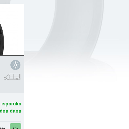
 isporuka
adna dana
UMA
10+