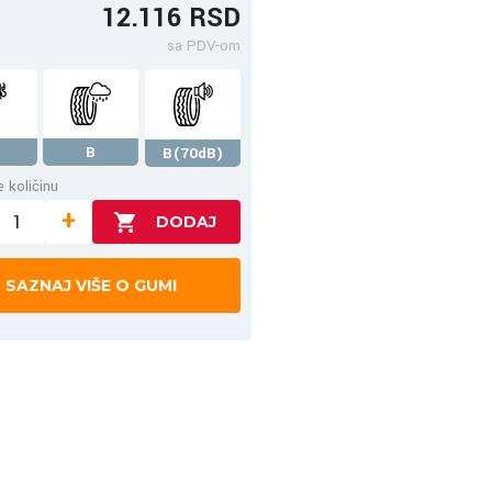
12.116 RSD
sa PDV-om
B
B(70dB)
 količinu
+
SAZNAJ VIŠE O GUMI