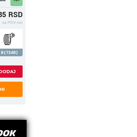
35 RSD
sa PDV-om
B(72dB)
MI