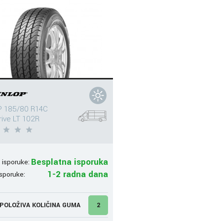
 185/80 R14C
ive LT 102R
Besplatna isporuka
 isporuke:
1-2 radna dana
sporuke:
POLOŽIVA KOLIČINA GUMA
2