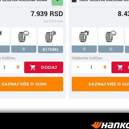
7.939 RSD
8.4
sa PDV-om
C
C
C
B(72dB)
 količinu
Odaberite količinu
+
-
+
SAZNAJ VIŠE O GUMI
SAZNAJ VIŠE O GU