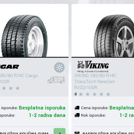
185/80 R14C Cargo
VIKING 185/80 R14C
102R
TransTech NewGen
R102/100R
0
Besplatna isporuka
Besplatna
 isporuke:
Cena isporuke:
1-2 radna dana
1-2 r
sporuke:
Rok isporuke:
POLOŽIVA KOLIČINA GUMA
4
RASPOLOŽIVA KOLIČINA G