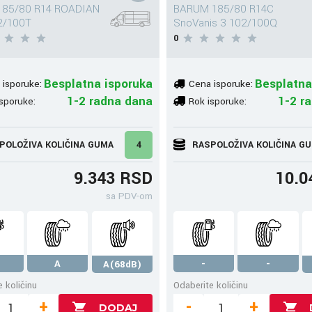
185/80 R14 ROADIAN
BARUM 185/80 R14C
2/100T
SnoVanis 3 102/100Q
0
Besplatna isporuka
Besplatna
 isporuke:
Cena isporuke:
1-2 radna dana
1-2 r
sporuke:
Rok isporuke:
POLOŽIVA KOLIČINA GUMA
4
RASPOLOŽIVA KOLIČINA G
9.343 RSD
10.0
sa PDV-om
A
-
-
A(68dB)
 količinu
Odaberite količinu
+
-
+