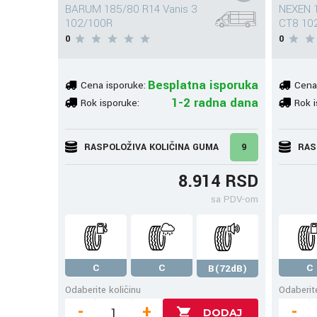
BARUM 185/80 R14 Vanis 3
NEXEN 
102/100R
CT8 10
0
0
Besplatna isporuka
Cena isporuke:
Cena
1-2 radna dana
Rok isporuke:
Rok i
RASPOLOŽIVA KOLIČINA GUMA
9
RAS
8.914 RSD
sa PDV-om
C
C
C
B(72dB)
Odaberite količinu
Odaberite
-
+
-