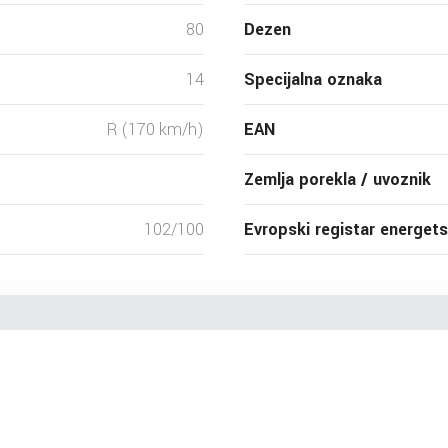
80
Dezen
14
Specijalna oznaka
R (170 km/h)
EAN
Zemlja porekla / uvoznik
102/100
Evropski registar energet