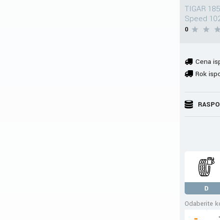
TIGAR 185
Speed 10
0
Cena is
Rok isp
RASPO
D
Odaberite ko
-