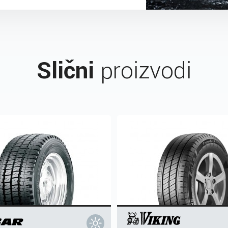
Slični
proizvodi