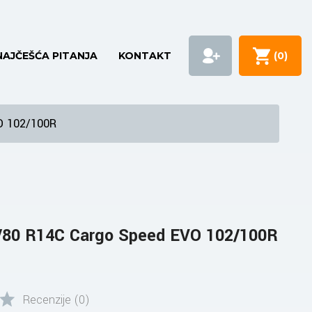
NAJČEŠĆA PITANJA
KONTAKT
(
0
)
O 102/100R
80 R14C Cargo Speed EVO 102/100R
Recenzije (0)