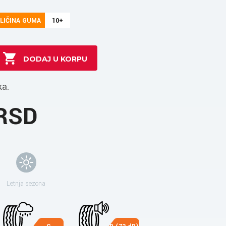
LIČINA GUMA
10+
ka.
 RSD
Letnja sezona