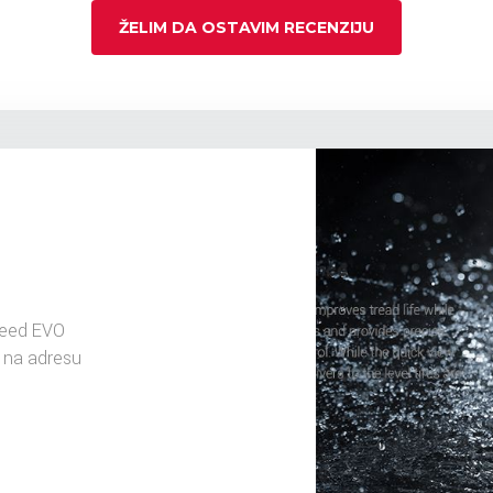
ŽELIM DA OSTAVIM RECENZIJU
peed EVO
 na adresu