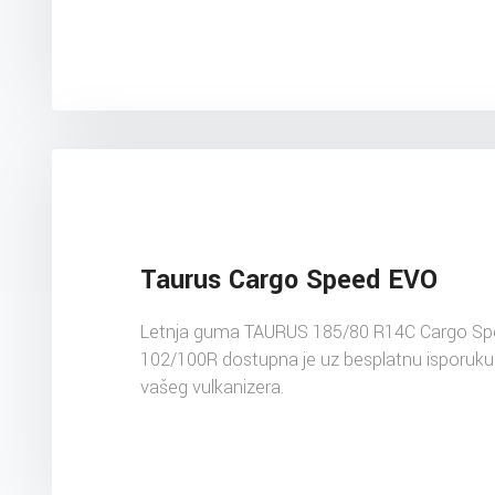
Taurus Cargo Speed EVO
Letnja guma TAURUS 185/80 R14C Cargo S
102/100R dostupna je uz besplatnu isporuku
vašeg vulkanizera.