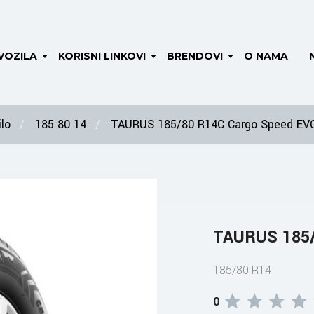
VOZILA
KORISNI LINKOVI
BRENDOVI
O NAMA
lo
185 80 14
TAURUS 185/80 R14C Cargo Speed EV
TAURUS 185/
185/80 R14
0