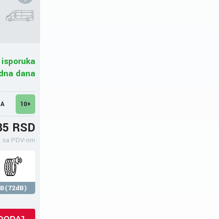
 isporuka
adna dana
MA
10+
35 RSD
sa PDV-om
B(72dB)