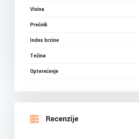
Visina
Prečnik
Index brzine
Težina
Opterećenje
Recenzije