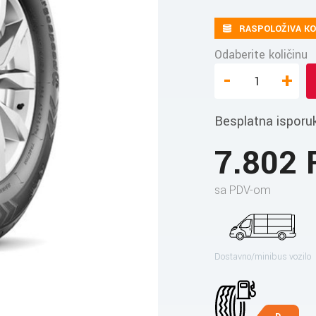
RASPOLOŽIVA KO
Odaberite količinu
-
+
Besplatna isporu
7.802
sa PDV-om
Dostavno/minibus vozilo