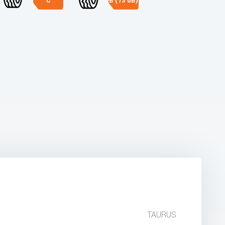
C
B (73 dB)
TAURUS