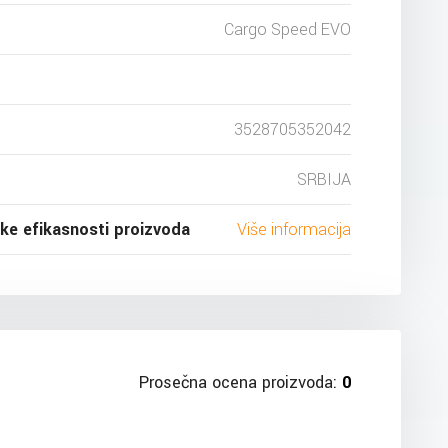
Cargo Speed EVO
3528705352042
SRBIJA
ske efikasnosti proizvoda
Više informacija
Prosečna ocena proizvoda:
0