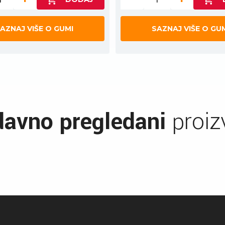
AZNAJ VIŠE O GUMI
SAZNAJ VIŠE O GU
avno pregledani
proiz