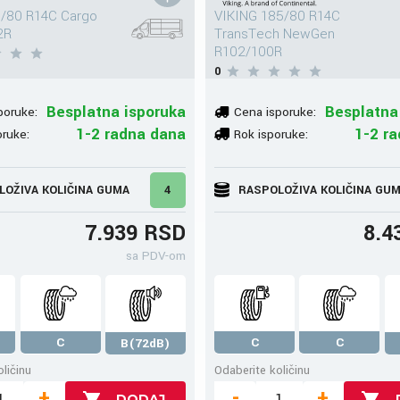
/80 R14C Cargo
VIKING 185/80 R14C
2R
TransTech NewGen
R102/100R
0
Besplatna isporuka
Besplatna
poruke:
Cena isporuke:
1-2 radna dana
1-2 r
oruke:
Rok isporuke:
LOŽIVA KOLIČINA GUMA
4
RASPOLOŽIVA KOLIČINA GU
7.939 RSD
8.4
sa PDV-om
C
C
C
B(72dB)
ličinu
Odaberite količinu
+
-
+