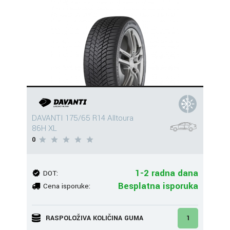
DAVANTI 175/65 R14 Alltoura
86H XL
0
1-2 radna dana
DOT:
Besplatna isporuka
Cena isporuke:
RASPOLOŽIVA KOLIČINA GUMA
1