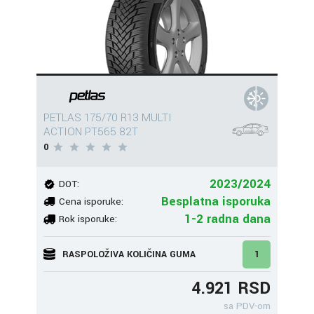
PETLAS 175/70 R13 MULTI
ACTION PT565 82T
0
2023/2024
DOT:
Besplatna isporuka
Cena isporuke:
1-2 radna dana
Rok isporuke:
RASPOLOŽIVA KOLIČINA GUMA
1
4.921 RSD
sa PDV-om