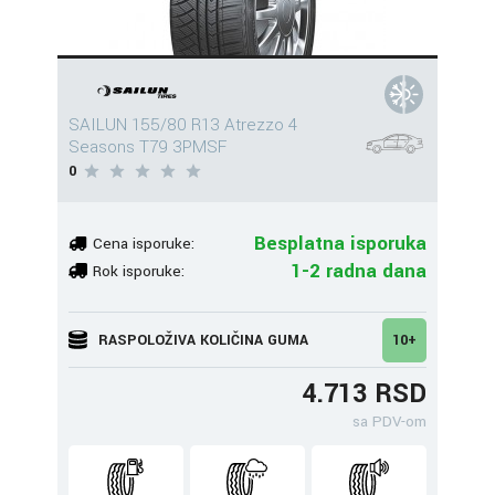
SAILUN 155/80 R13 Atrezzo 4
Seasons T79 3PMSF
0
Besplatna isporuka
Cena isporuke:
1-2 radna dana
Rok isporuke:
RASPOLOŽIVA KOLIČINA GUMA
10+
4.713 RSD
sa PDV-om