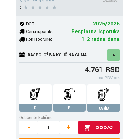
MASTER 4S 88H
0
2025/2026
DOT:
Besplatna isporuka
Cena isporuke:
1-2 radna dana
Rok isporuke:
RASPOLOŽIVA KOLIČINA GUMA
4
4.761 RSD
sa PDV-om
D
B
68dB
Odaberite količinu
-
+