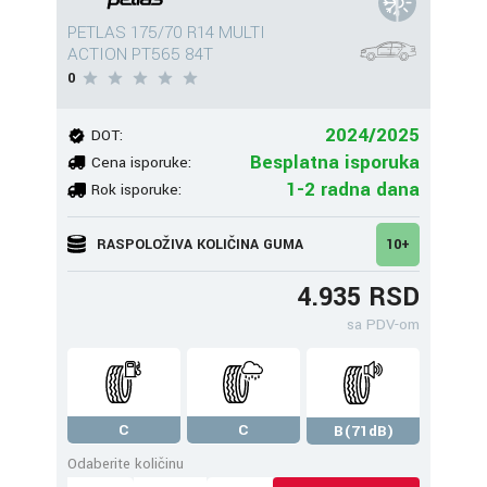
PETLAS 175/70 R14 MULTI
ACTION PT565 84T
0
2024/2025
DOT:
Besplatna isporuka
Cena isporuke:
1-2 radna dana
Rok isporuke:
RASPOLOŽIVA KOLIČINA GUMA
10+
4.935 RSD
sa PDV-om
C
C
B(71dB)
Odaberite količinu