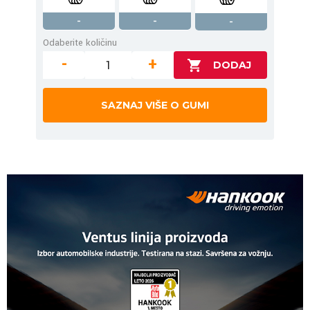
-
-
-
Odaberite količinu
-
+
SAZNAJ VIŠE O GUMI