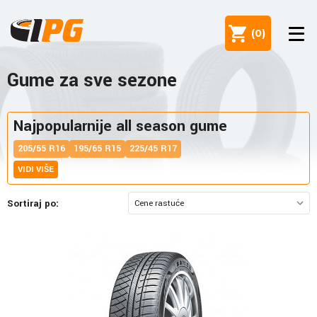
(
0
)
Gume za sve sezone
Najpopularnije all season gume
205/55 R16
195/65 R15
225/45 R17
VIDI VIŠE
Sortiraj po: