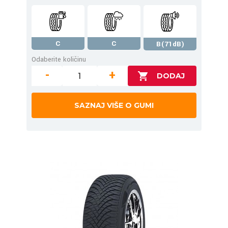
C
C
B(71dB)
Odaberite količinu
-
+
SAZNAJ VIŠE O GUMI