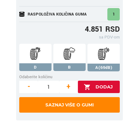
RASPOLOŽIVA KOLIČINA GUMA
1
4.851 RSD
sa PDV-om
D
B
A(69dB)
Odaberite količinu
-
+
SAZNAJ VIŠE O GUMI