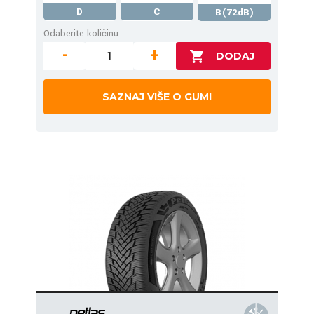
D
C
B(72dB)
Odaberite količinu
-
+
SAZNAJ VIŠE O GUMI