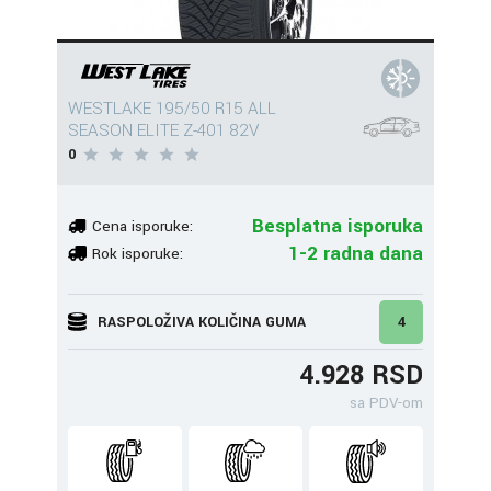
WESTLAKE 195/50 R15 ALL
SEASON ELITE Z-401 82V
0
Besplatna isporuka
Cena isporuke:
1-2 radna dana
Rok isporuke:
RASPOLOŽIVA KOLIČINA GUMA
4
4.928 RSD
sa PDV-om