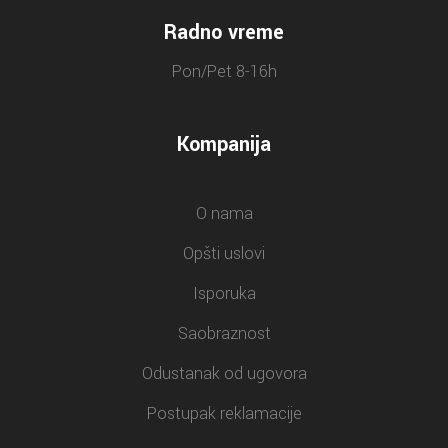
Radno vreme
Pon/Pet 8-16h
Kompanija
O nama
Opšti uslovi
Isporuka
Saobraznost
Odustanak od ugovora
Postupak reklamacije