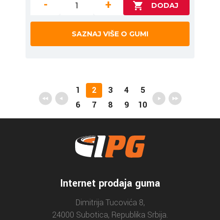
-
+
SAZNAJ VIŠE O GUMI
1
2
3
4
5
6
7
8
9
10
Internet prodaja guma
Dimitrija Tucovića 8,
24000 Subotica, Republika Srbija.