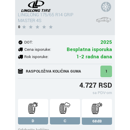
LINGLONG 175/65 R14 GRIP
MASTER 4S
0
2025
DOT:
Besplatna isporuka
Cena isporuke:
1-2 radna dana
Rok isporuke:
RASPOLOŽIVA KOLIČINA GUMA
1
4.727 RSD
sa PDV-om
D
C
68dB
Odaberite količinu