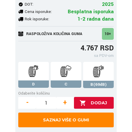
2025
DOT:
Besplatna isporuka
Cena isporuke:
1-2 radna dana
Rok isporuke:
RASPOLOŽIVA KOLIČINA GUMA
10+
4.767 RSD
sa PDV-om
D
C
B(69dB)
Odaberite količinu
-
+
SAZNAJ VIŠE O GUMI