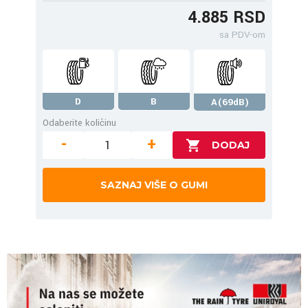
4.885 RSD
sa PDV-om
D
B
A(69dB)
Odaberite količinu
-
+
SAZNAJ VIŠE O GUMI