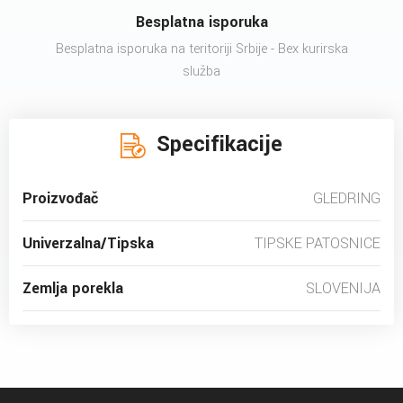
Besplatna isporuka
Besplatna isporuka na teritoriji Srbije - Bex kurirska
služba
Specifikacije
Proizvođač
GLEDRING
Univerzalna/Tipska
TIPSKE PATOSNICE
Zemlja porekla
SLOVENIJA