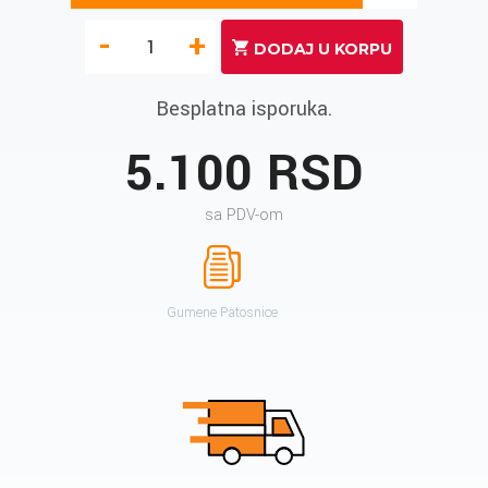
-
+
Besplatna isporuka.
5.100 RSD
sa PDV-om
Gumene Patosnice