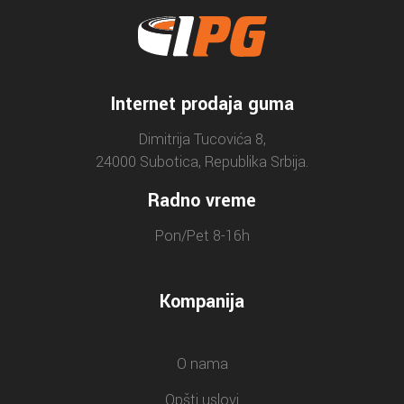
Internet prodaja guma
Dimitrija Tucovića 8,
24000 Subotica, Republika Srbija.
Radno vreme
Pon/Pet 8-16h
Kompanija
O nama
Opšti uslovi