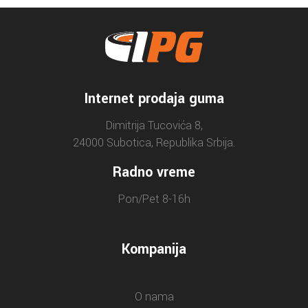
Internet prodaja guma
Dimitrija Tucovića 8,
24000 Subotica, Republika Srbija.
Radno vreme
Pon/Pet 8-16h
Kompanija
O nama