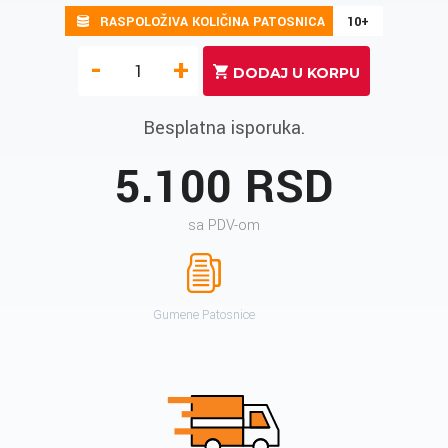
RASPOLOŽIVA KOLIČINA PATOSNICA
10+
-
+
Besplatna isporuka.
5.100 RSD
sa PDV-om
Gumene Patosnice