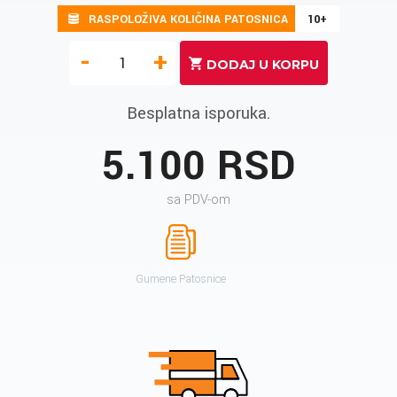
RASPOLOŽIVA KOLIČINA PATOSNICA
10+
-
+
Besplatna isporuka.
5.100 RSD
sa PDV-om
Gumene Patosnice