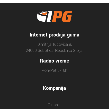
Internet prodaja guma
Dimitrija Tucovića 8,
24000 Subotica, Republika Srbija.
Radno vreme
Pon/Pet 8-16h
Kompanija
O nama