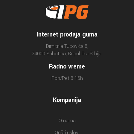
Internet prodaja guma
Dimitrija Tucovića 8,
24000 Subotica, Republika Srbija.
Radno vreme
Pon/Pet 8-16h
Kompanija
O nama
Opšti uslovi