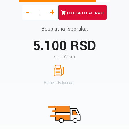
-
+
Besplatna isporuka.
5.100 RSD
sa PDV-om
Gumene Patosnice