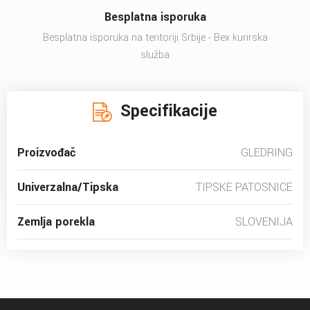
Besplatna isporuka
Besplatna isporuka na teritoriji Srbije - Bex kurirska
služba
Specifikacije
Proizvođač
GLEDRING
Univerzalna/Tipska
TIPSKE PATOSNICE
Zemlja porekla
SLOVENIJA