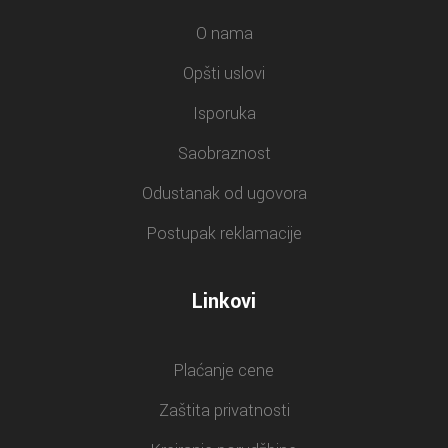
O nama
Opšti uslovi
Isporuka
Saobraznost
Odustanak od ugovora
Postupak reklamacije
Linkovi
Plaćanje cene
Zaštita privatnosti