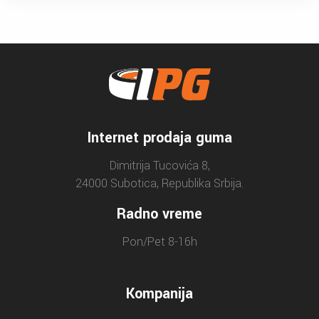
Internet prodaja guma
Dimitrija Tucovića 8,
24000 Subotica, Republika Srbija.
Radno vreme
Pon/Pet 8-16h
Kompanija