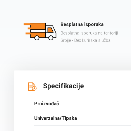
Besplatna isporuka
Besplatna isporuka na teritoriji
Srbije - Bex kurirska služba
Specifikacije
Proizvođač
Univerzalna/Tipska