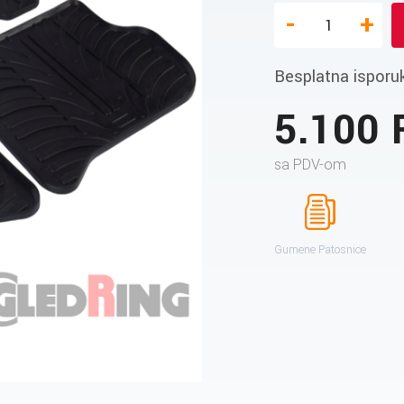
-
+
Besplatna isporu
5.100
sa PDV-om
Gumene Patosnice