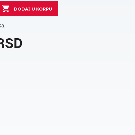
ka.
 RSD