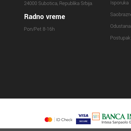
Isporuka
24000 Subotica, Republika Srbija.
Saobrazn
Radno vreme
Odustana
Pon/Pet 8-16h
Postupak 