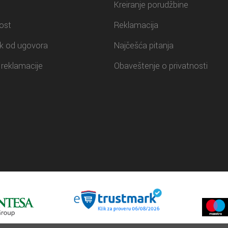
Kreiranje porudžbine
ost
Reklamacija
k od ugovora
Najčešća pitanja
reklamacije
Obaveštenje o privatnosti