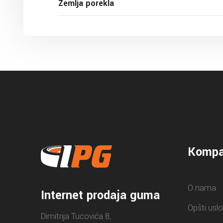
Zemlja porekla
Kompa
O nama
Internet prodaja guma
Opšti uslo
Dimitrija Tucovića 8,