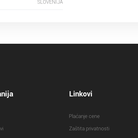
SLOVENIJA
nija
Linkovi
Plaćanje cene
vi
Zaštita privatnosti