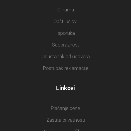
O nama
Opšti uslovi
Isporuka
Saobraznost
Odustanak od ugovora
Postupak reklamacije
Linkovi
Plaćanje cene
Zaštita privatnosti