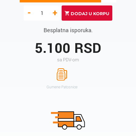
-
+
Besplatna isporuka.
5.100 RSD
sa PDV-om
Gumene Patosnice