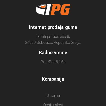
Internet prodaja guma
Dimitrija Tucovića 8,
24000 Subotica, Republika Srbija.
Radno vreme
Pon/Pet 8-16h
Kompanija
O nama
Opšti uslovi