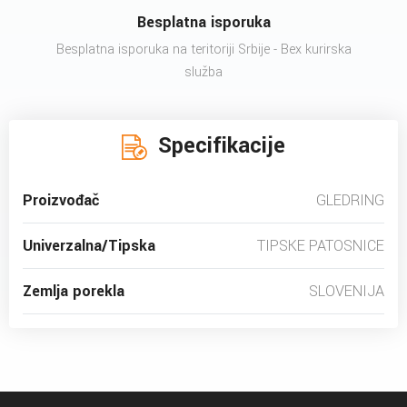
Besplatna isporuka
Besplatna isporuka na teritoriji Srbije - Bex kurirska
služba
Specifikacije
Proizvođač
GLEDRING
Univerzalna/Tipska
TIPSKE PATOSNICE
Zemlja porekla
SLOVENIJA