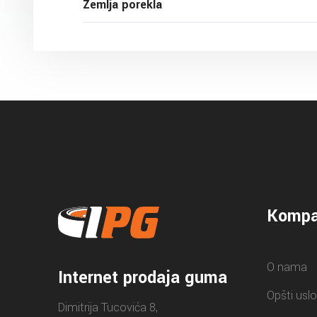
Zemlja porekla
Kompa
O nama
Internet prodaja guma
Opšti uslo
Dimitrija Tucovića 8,