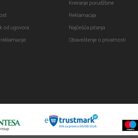
Kreiranje porudžbine
ost
Reklamacija
k od ugovora
Najčešća pitanja
reklamacije
Obaveštenje o privatnosti