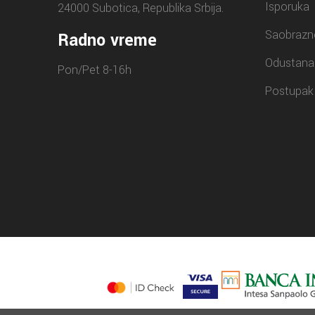
Isporuka
24000 Subotica, Republika Srbija.
Saobrazn
Radno vreme
Odustana
Pon/Pet 8-16h
Postupak 