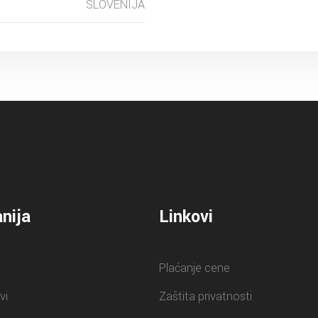
SLOVENIJA
nija
Linkovi
Plaćanje cene
vi
Zaštita privatnosti