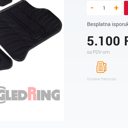
-
+
Besplatna isporu
5.100
sa PDV-om
Gumene Patosnice