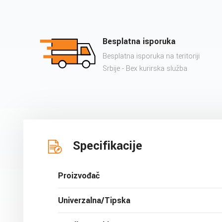
Besplatna isporuka
Besplatna isporuka na teritoriji
Srbije - Bex kurirska služba
Specifikacije
Proizvođač
Univerzalna/Tipska