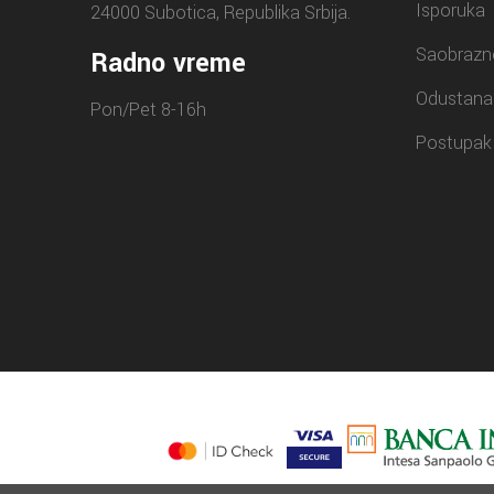
Isporuka
24000 Subotica, Republika Srbija.
Saobrazn
Radno vreme
Odustana
Pon/Pet 8-16h
Postupak 