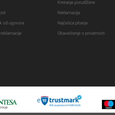
Kreiranje porudžbine
ost
Reklamacija
k od ugovora
Najčešća pitanja
reklamacije
Obaveštenje o privatnosti