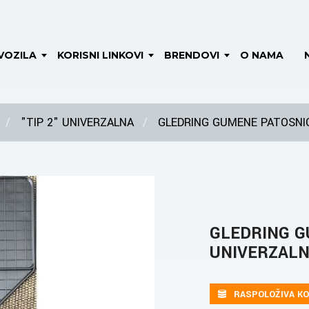
VOZILA
KORISNI LINKOVI
BRENDOVI
O NAMA
"TIP 2" UNIVERZALNA
GLEDRING GUMENE PATOSNIC
GLEDRING G
UNIVERZAL
RASPOLOŽIVA KO