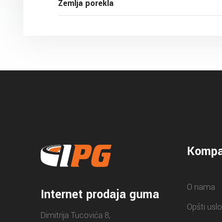
Zemlja porekla
Kompa
O nama
Internet prodaja guma
Opšti uslo
Dimitrija Tucovića 8,