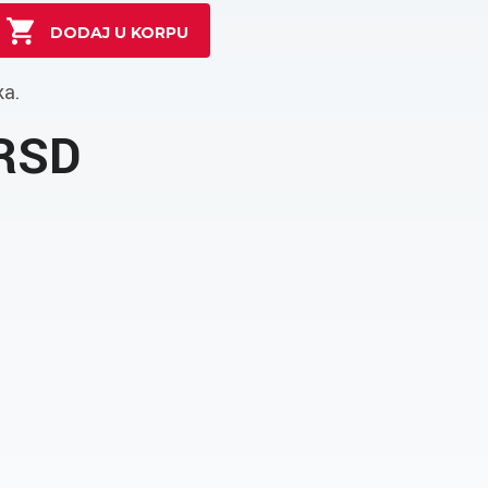
ka.
 RSD