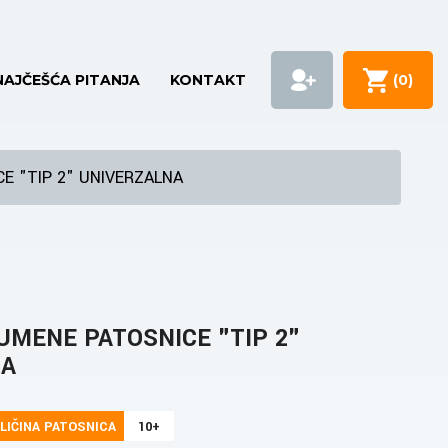
NAJČEŠĆA PITANJA
KONTAKT
(
0
)
E "TIP 2" UNIVERZALNA
UMENE PATOSNICE "TIP 2"
NA
LIČINA PATOSNICA
10+