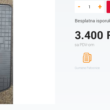
-
+
Besplatna isporu
3.400
sa PDV-om
Gumene Patosnice