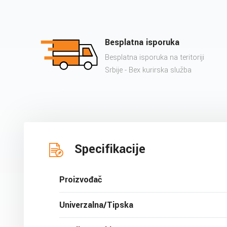
Besplatna isporuka
Besplatna isporuka na teritoriji
Srbije - Bex kurirska služba
Specifikacije
Proizvođač
Univerzalna/Tipska