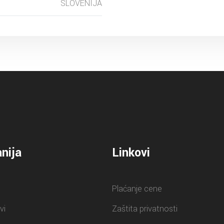
SLOVENIJA
nija
Linkovi
Plaćanje cene
vi
Zaštita privatnosti