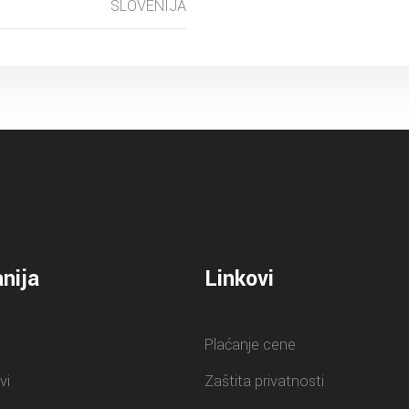
SLOVENIJA
nija
Linkovi
Plaćanje cene
vi
Zaštita privatnosti