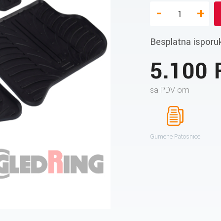
-
+
Besplatna isporu
5.100
sa PDV-om
Gumene Patosnice