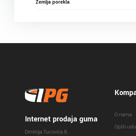
Zemlja porekla
Kompa
O nama
Internet prodaja guma
Opšti uslo
Dimitrija Tucovića 8,