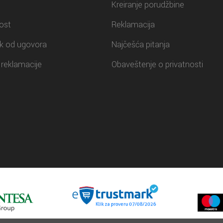
Kreiranje porudžbine
ost
Reklamacija
k od ugovora
Najčešća pitanja
reklamacije
Obaveštenje o privatnosti