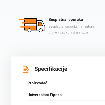
Besplatna isporuka
Besplatna isporuka na teritoriji
Srbije - Bex kurirska služba
Specifikacije
Proizvođač
Univerzalna/Tipska