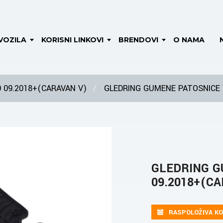
VOZILA
KORISNI LINKOVI
BRENDOVI
O NAMA
0 09.2018+(CARAVAN V)
GLEDRING GUMENE PATOSNICE 
GLEDRING G
09.2018+(C
RASPOLOŽIVA KO