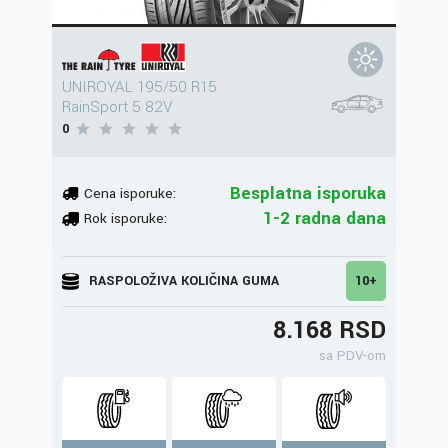
UNIROYAL 195/50 R15
RainSport 5 82V
0
Besplatna isporuka
Cena isporuke:
1-2 radna dana
Rok isporuke:
RASPOLOŽIVA KOLIČINA GUMA
10+
8.168 RSD
sa PDV-om