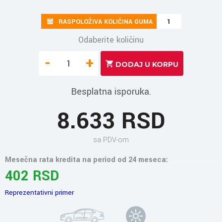
RASPOLOŽIVA KOLIČINA GUMA
1
Odaberite količinu
-
+
Besplatna isporuka.
8.633 RSD
sa PDV-om
Mesečna rata kredita na period od 24 meseca:
402 RSD
Reprezentativni primer