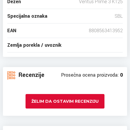
Dezen
Ventus Prime 3 K125
Specijalna oznaka
SBL
EAN
8808563413952
Zemlja porekla / uvoznik
Recenzije
Prosečna ocena proizvoda:
0
ŽELIM DA OSTAVIM RECENZIJU