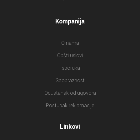
Kompanija
O nama
Opšti uslovi
Isporuka
Saobraznost
Odustanak od ugovora
Postupak reklamacije
Linkovi