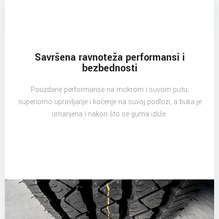
Savršena ravnoteža performansi i
bezbednosti
Pouzdane performanse na mokrom i suvom putu,
superiorno upravljanje i kočenje na suvoj podlozi, a buka je
umanjena i nakon što se guma izliže.