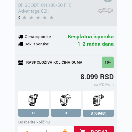
BF GOODRICH 195/50 R15
Advantage 82H
0
Besplatna isporuka
Cena isporuke:
1-2 radna dana
Rok isporuke:
RASPOLOŽIVA KOLIČINA GUMA
10+
8.099 RSD
sa PDV-om
D
B
B(69dB)
Odaberite količinu
-
+