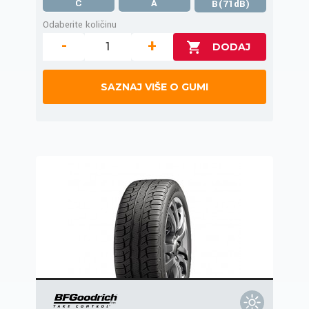
C
A
B(71dB)
Odaberite količinu
-
+
SAZNAJ VIŠE O GUMI