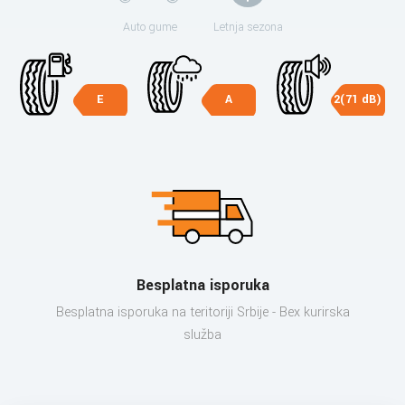
Auto gume
Letnja sezona
E
A
2(71 dB)
Besplatna isporuka
Besplatna isporuka na teritoriji Srbije - Bex kurirska
služba