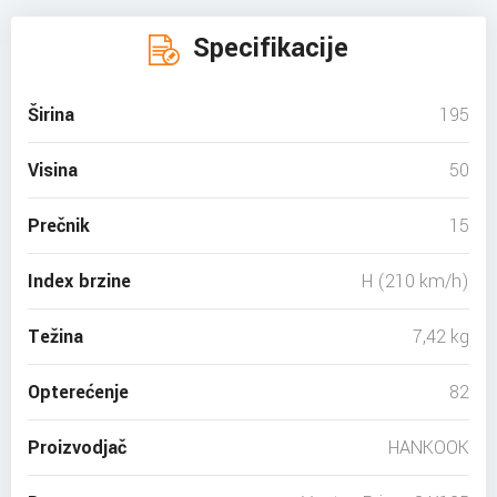
Specifikacije
Širina
195
Visina
50
Prečnik
15
Index brzine
H (210 km/h)
Težina
7,42 kg
Opterećenje
82
Proizvodjač
HANKOOK