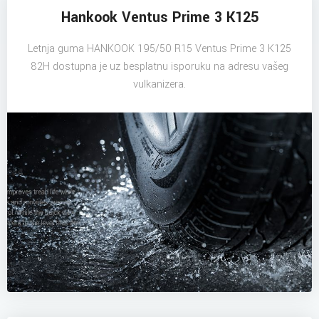
Hankook Ventus Prime 3 K125
Letnja guma HANKOOK 195/50 R15 Ventus Prime 3 K125
82H dostupna je uz besplatnu isporuku na adresu vašeg
vulkanizera.