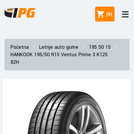
(
0
)
Početna
Letnje auto gume
195 50 15
HANKOOK 195/50 R15 Ventus Prime 3 K125
82H