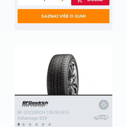
SAZNAJ VIŠE O GUMI
BF GOODRICH 195/50 R15
Advantage 82V
0