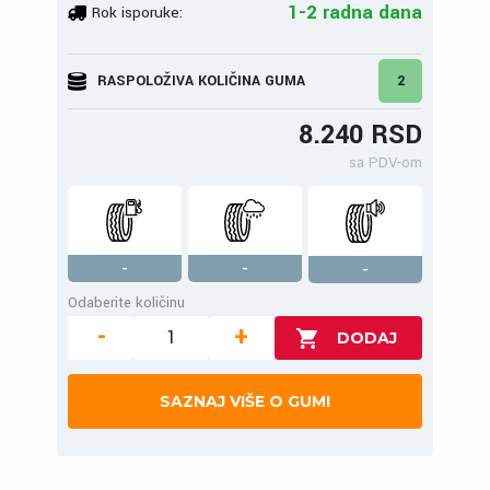
1-2 radna dana
Rok isporuke:
RASPOLOŽIVA KOLIČINA GUMA
2
8.240 RSD
sa PDV-om
-
-
-
Odaberite količinu
-
+
SAZNAJ VIŠE O GUMI