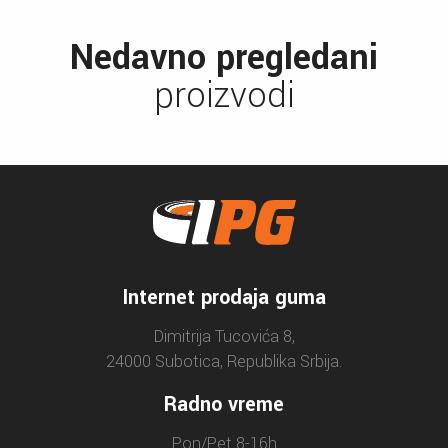
Nedavno pregledani
proizvodi
Internet prodaja guma
Dimitrija Tucovića 8,
24000 Subotica, Republika Srbija.
Radno vreme
Pon/Pet 8-16h