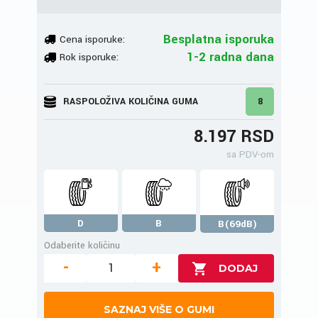
Besplatna isporuka
Cena isporuke:
1-2 radna dana
Rok isporuke:
RASPOLOŽIVA KOLIČINA GUMA
8
8.197 RSD
sa PDV-om
D
B
B(69dB)
Odaberite količinu
-
+
SAZNAJ VIŠE O GUMI