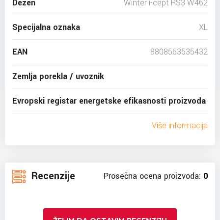
Dezen
Winter i-cept RS3 W462
Specijalna oznaka
XL
EAN
8808563535432
Zemlja porekla / uvoznik
Evropski registar energetske efikasnosti proizvoda
Više informacija
Recenzije
Prosečna ocena proizvoda:
0