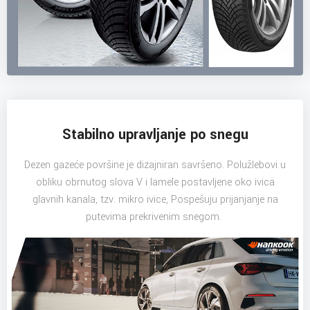
Stabilno upravljanje po snegu
Dezen gazeće površine je dizajniran savršeno. Polužlebovi u
obliku obrnutog slova V i lamele postavljene oko ivica
glavnih kanala, tzv. mikro ivice, Pospešuju prijanjanje na
putevima prekrivenim snegom.