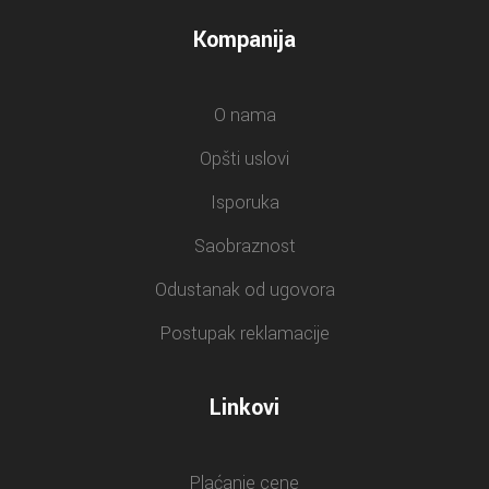
Kompanija
O nama
Opšti uslovi
Isporuka
Saobraznost
Odustanak od ugovora
Postupak reklamacije
Linkovi
Plaćanje cene