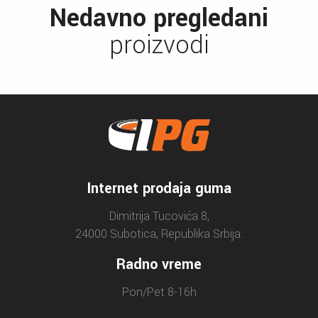
Nedavno pregledani
proizvodi
Internet prodaja guma
Dimitrija Tucovića 8,
24000 Subotica, Republika Srbija.
Radno vreme
Pon/Pet 8-16h