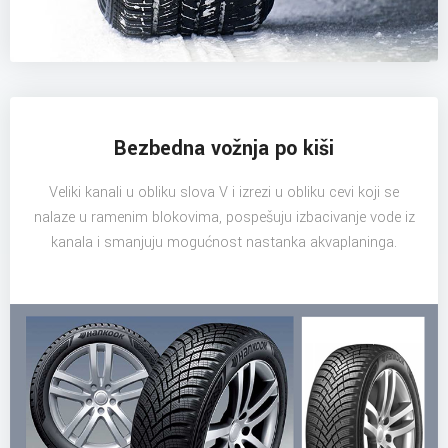
Bezbedna vožnja po kiši
Veliki kanali u obliku slova V i izrezi u obliku cevi koji se
nalaze u ramenim blokovima, pospešuju izbacivanje vode iz
kanala i smanjuju mogućnost nastanka akvaplaninga.