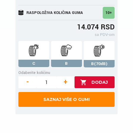
RASPOLOŽIVA KOLIČINA GUMA
10+
14.074 RSD
sa PDV-om
C
B
B(70dB)
Odaberite količinu
-
+
SAZNAJ VIŠE O GUMI