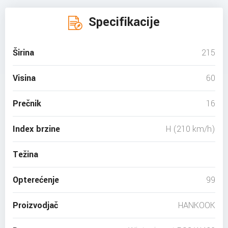
Specifikacije
Širina
215
Visina
60
Prečnik
16
Index brzine
H (210 km/h)
Težina
Opterećenje
99
Proizvodjač
HANKOOK