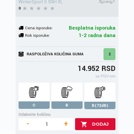
WinterSport 5 99H XL
0
Besplatna isporuka
Cena isporuke:
1-2 radna dana
Rok isporuke:
RASPOLOŽIVA KOLIČINA GUMA
2
14.952 RSD
sa PDV-om
C
B
B(72dB)
Odaberite količinu
-
+