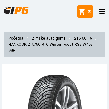
(
0
)
Početna
Zimske auto gume
215 60 16
HANKOOK 215/60 R16 Winter i-cept RS3 W462
99H