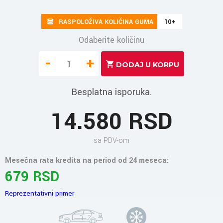
RASPOLOŽIVA KOLIČINA GUMA
10+
Odaberite količinu
-
+
Besplatna isporuka.
14.580 RSD
sa PDV-om
Mesečna rata kredita na period od 24 meseca:
679 RSD
Reprezentativni primer