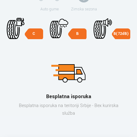
Auto gume
Zimska sezona
C
B
B(72dB)
Besplatna isporuka
Besplatna isporuka na teritoriji Srbije - Bex kurirska
služba