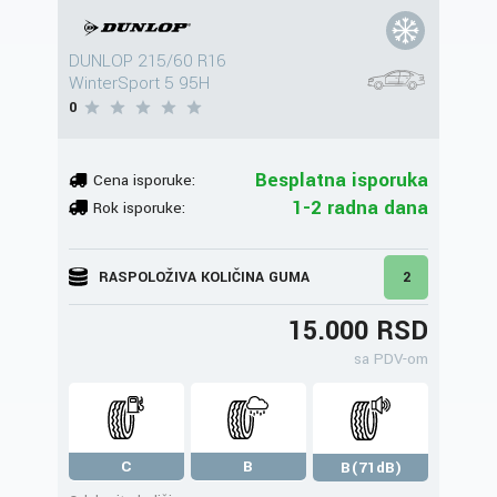
DUNLOP 215/60 R16
WinterSport 5 95H
0
Besplatna isporuka
Cena isporuke:
1-2 radna dana
Rok isporuke:
RASPOLOŽIVA KOLIČINA GUMA
2
15.000 RSD
sa PDV-om
C
B
B(71dB)