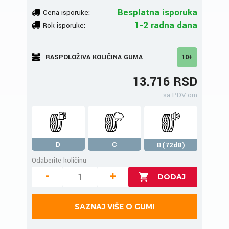
Besplatna isporuka
Cena isporuke:
1-2 radna dana
Rok isporuke:
RASPOLOŽIVA KOLIČINA GUMA
10+
13.716 RSD
sa PDV-om
D
C
B(72dB)
Odaberite količinu
-
+
SAZNAJ VIŠE O GUMI