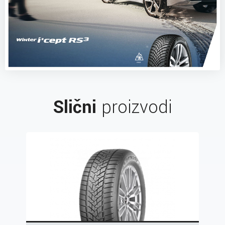
Slični
proizvodi