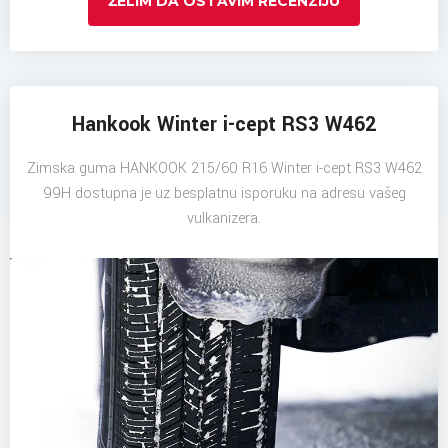
ŽELIM DA OSTAVIM RECENZIJU
Hankook Winter i-cept RS3 W462
Zimska guma HANKOOK 215/60 R16 Winter i-cept RS3 W462
99H dostupna je uz besplatnu isporuku na adresu vašeg
vulkanizera.