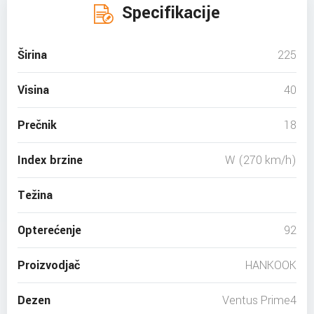
Specifikacije
Širina
225
Visina
40
Prečnik
18
Index brzine
W (270 km/h)
Težina
Opterećenje
92
Proizvodjač
HANKOOK
Dezen
Ventus Prime4