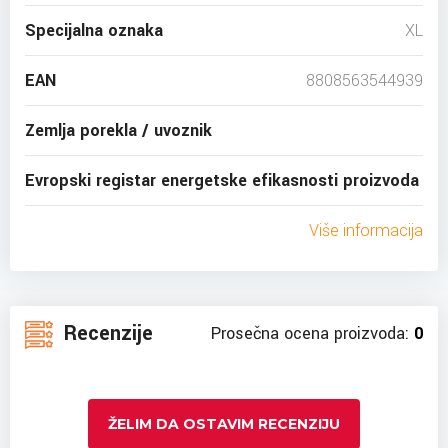
Specijalna oznaka
XL
EAN
8808563544939
Zemlja porekla / uvoznik
Evropski registar energetske efikasnosti proizvoda
Više informacija
Recenzije
Prosečna ocena proizvoda:
0
ŽELIM DA OSTAVIM RECENZIJU