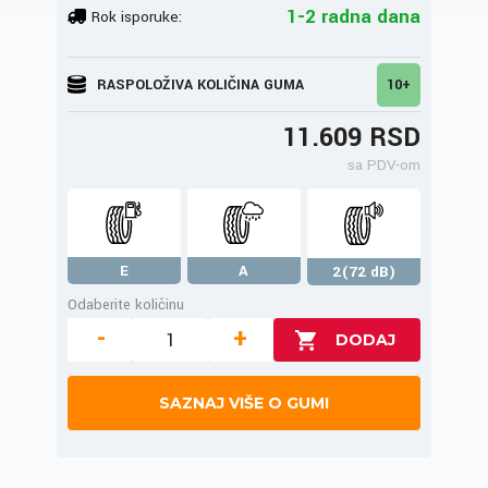
1-2 radna dana
Rok isporuke:
RASPOLOŽIVA KOLIČINA GUMA
10+
11.609 RSD
sa PDV-om
E
A
2(72 dB)
Odaberite količinu
-
+
SAZNAJ VIŠE O GUMI