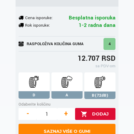
Besplatna isporuka
Cena isporuke:
1-2 radna dana
Rok isporuke:
RASPOLOŽIVA KOLIČINA GUMA
4
12.707 RSD
sa PDV-om
D
A
B(72dB)
Odaberite količinu
-
+
SAZNAJ VIŠE O GUMI