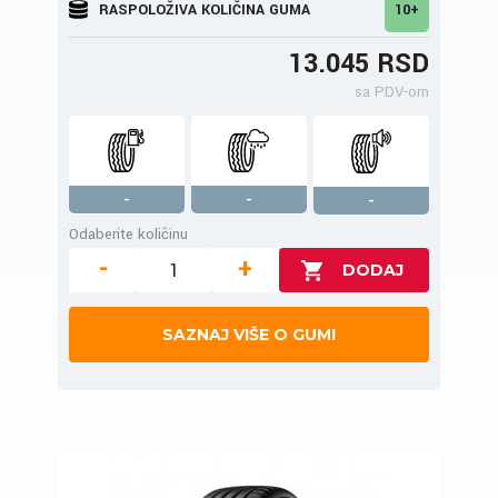
RASPOLOŽIVA KOLIČINA GUMA
10+
13.045 RSD
sa PDV-om
-
-
-
Odaberite količinu
-
+
SAZNAJ VIŠE O GUMI