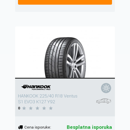
HANKOOK 225/40 R18 Ventus
S1 EVO3 K127 Y92
0
Besplatna isporuka
Cena isporuke: