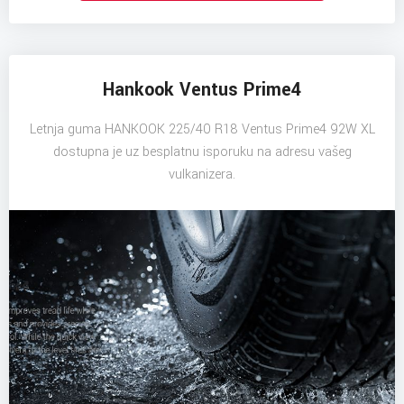
Hankook Ventus Prime4
Letnja guma HANKOOK 225/40 R18 Ventus Prime4 92W XL
dostupna je uz besplatnu isporuku na adresu vašeg
vulkanizera.