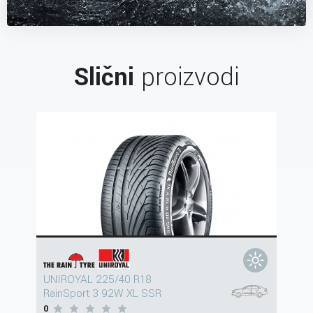
Slični
proizvodi
UNIROYAL 225/40 R18
RainSport 3 92W XL SSR
0