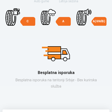
Auto gume
Letnja sezona
C
A
A(69dB)
Besplatna isporuka
Besplatna isporuka na teritoriji Srbije - Bex kurirska
služba