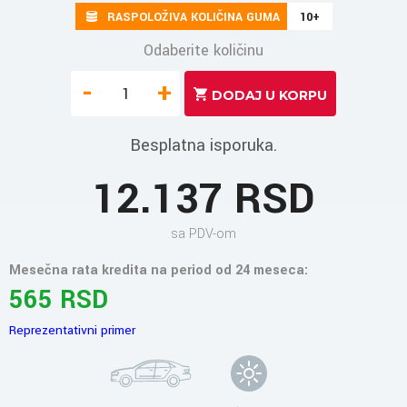
RASPOLOŽIVA KOLIČINA GUMA
10+
Odaberite količinu
-
+
Besplatna isporuka.
12.137 RSD
sa PDV-om
Mesečna rata kredita na period od 24 meseca:
565 RSD
Reprezentativni primer