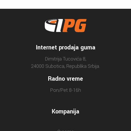
Internet prodaja guma
Dimitrija Tucovića 8,
24000 Subotica, Republika Srbija.
Radno vreme
Pon/Pet 8-16h
Kompanija