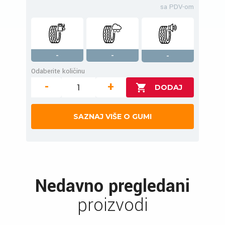
sa PDV-om
-
-
-
Odaberite količinu
-
+
SAZNAJ VIŠE O GUMI
Nedavno pregledani
proizvodi