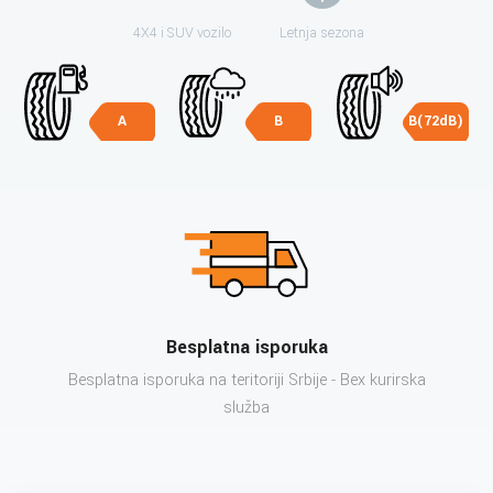
4X4 i SUV vozilo
Letnja sezona
A
B
B(72dB)
Besplatna isporuka
Besplatna isporuka na teritoriji Srbije - Bex kurirska
služba