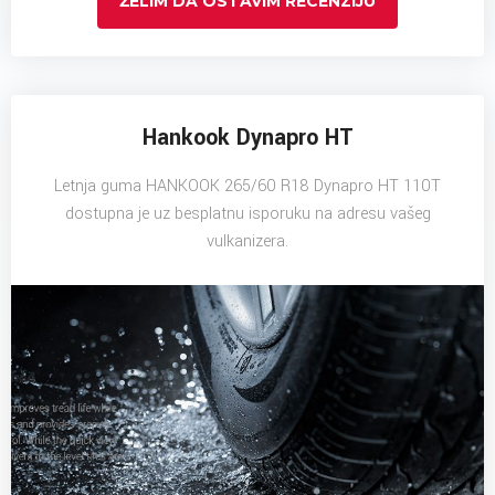
ŽELIM DA OSTAVIM RECENZIJU
Hankook Dynapro HT
Letnja guma HANKOOK 265/60 R18 Dynapro HT 110T
dostupna je uz besplatnu isporuku na adresu vašeg
vulkanizera.