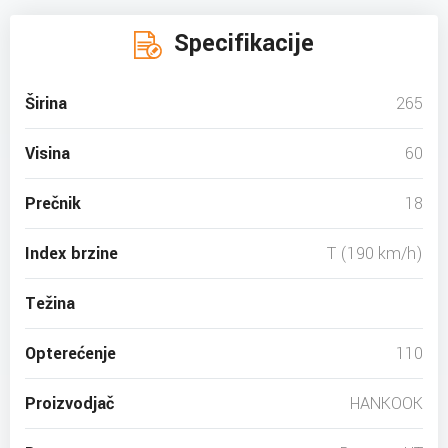
Specifikacije
Širina
265
Visina
60
Prečnik
18
Index brzine
T (190 km/h)
Težina
Opterećenje
110
Proizvodjač
HANKOOK