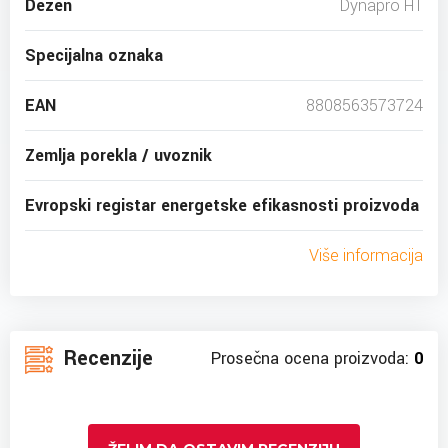
Dezen
Dynapro HT
Specijalna oznaka
EAN
8808563573724
Zemlja porekla / uvoznik
Evropski registar energetske efikasnosti proizvoda
Više informacija
Recenzije
Prosečna ocena proizvoda:
0