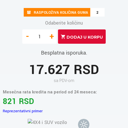
RASPOLOŽIVA KOLIČINA GUMA
2
Odaberite količinu
-
+
Besplatna isporuka.
17.627 RSD
sa PDV-om
Mesečna rata kredita na period od 24 meseca:
821 RSD
Reprezentativni primer