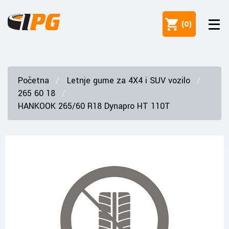
(
0
)
Početna
Letnje gume za 4X4 i SUV vozilo
265 60 18
HANKOOK 265/60 R18 Dynapro HT 110T