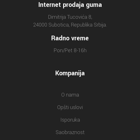
Internet prodaja guma
Dimitrija Tucovića 8,
24000 Subotica, Republika Srbija.
Radno vreme
Pon/Pet 8-16h
Kompanija
O nama
Opšti uslovi
Isporuka
Saobraznost