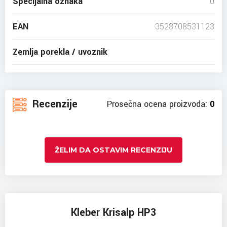
Specijalna oznaka
0
EAN
3528708531123
Zemlja porekla / uvoznik
Recenzije
Prosečna ocena proizvoda:
0
ŽELIM DA OSTAVIM RECENZIJU
Kleber Krisalp HP3