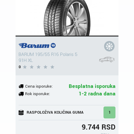
BARUM 195/55 R16 Polaris 5
91H XL
0
Besplatna isporuka
Cena isporuke:
1-2 radna dana
Rok isporuke:
RASPOLOŽIVA KOLIČINA GUMA
1
9.744 RSD