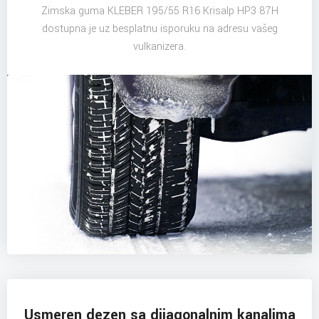
Zimska guma KLEBER 195/55 R16 Krisalp HP3 87H
dostupna je uz besplatnu isporuku na adresu vašeg
vulkanizera.
Usmeren dezen sa dijagonalnim kanalima