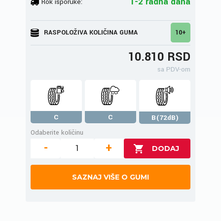
1-2 radna dana
Rok isporuke:
RASPOLOŽIVA KOLIČINA GUMA
10+
10.810 RSD
sa PDV-om
C
C
B(72dB)
Odaberite količinu
-
+
SAZNAJ VIŠE O GUMI