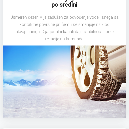
po sredini
Usmeren dezen V je zadužen za odvođenje vode i snega sa
kontaktne površine pri čemu se smanjuje rizik od
akvaplaninga. Dijagonalni kanali daju stabilnost i brze
rekacije na komande.