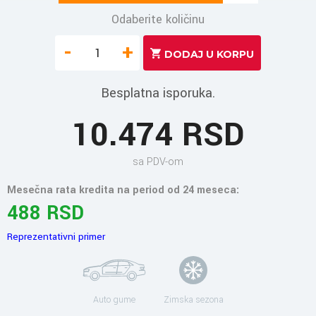
Odaberite količinu
-
+
Besplatna isporuka.
10.474 RSD
sa PDV-om
Mesečna rata kredita na period od 24 meseca:
488 RSD
Reprezentativni primer
Auto gume
Zimska sezona