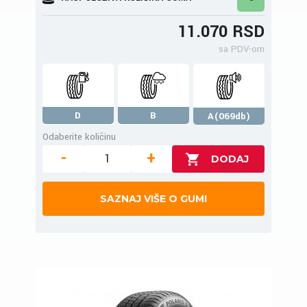
11.070 RSD
sa PDV-om
D
B
A(069db)
Odaberite količinu
-
+
SAZNAJ VIŠE O GUMI