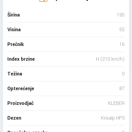
Širina
195
Visina
55
Prečnik
16
Index brzine
H (210 km/h)
Težina
0
Opterećenje
87
Proizvodjač
KLEBER
Dezen
Krisalp HP3