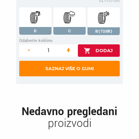
sa PDV-om
D
C
B(72dB)
Odaberite količinu
-
+
SAZNAJ VIŠE O GUMI
Nedavno pregledani
proizvodi