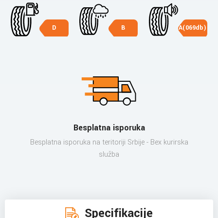
D
B
A(069db)
Besplatna isporuka
Besplatna isporuka na teritoriji Srbije - Bex kurirska
služba
Specifikacije