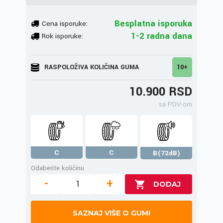
Besplatna isporuka
Cena isporuke:
1-2 radna dana
Rok isporuke:
RASPOLOŽIVA KOLIČINA GUMA
10+
10.900 RSD
sa PDV-om
C
C
B(72dB)
Odaberite količinu
-
+
SAZNAJ VIŠE O GUMI