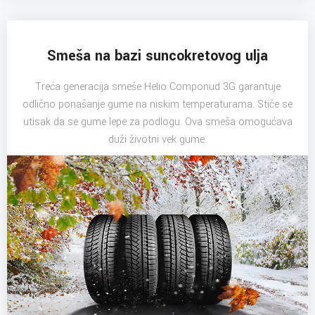
Smeša na bazi suncokretovog ulja
Treća generacija smeše Helio Componud 3G garantuje
odlično ponašanje gume na niskim temperaturama. Stiče se
utisak da se gume lepe za podlogu. Ova smeša omogućava
duži životni vek gume.