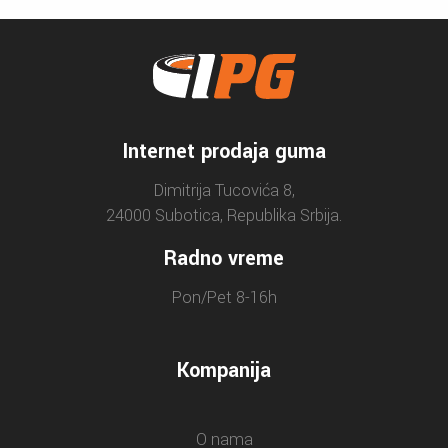
Internet prodaja guma
Dimitrija Tucovića 8,
24000 Subotica, Republika Srbija.
Radno vreme
Pon/Pet 8-16h
Kompanija
O nama