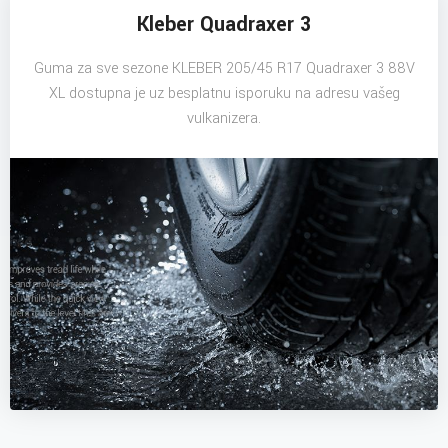
Kleber Quadraxer 3
Guma za sve sezone KLEBER 205/45 R17 Quadraxer 3 88V
XL dostupna je uz besplatnu isporuku na adresu vašeg
vulkanizera.