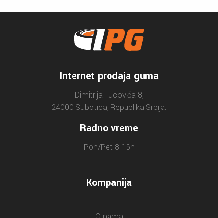
Internet prodaja guma
Dimitrija Tucovića 8,
24000 Subotica, Republika Srbija.
Radno vreme
Pon/Pet 8-16h
Kompanija
O nama