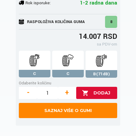
1-2 radna dana
Rok isporuke:
RASPOLOŽIVA KOLIČINA GUMA
8
14.007 RSD
sa PDV-om
C
C
B(71dB)
Odaberite količinu
-
+
SAZNAJ VIŠE O GUMI