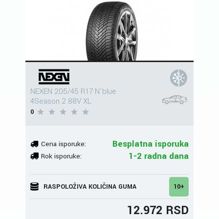
NEXEN 205/45 R17 N'blue
4Season 2 88V XL
0
Besplatna isporuka
Cena isporuke:
1-2 radna dana
Rok isporuke:
RASPOLOŽIVA KOLIČINA GUMA
10+
12.972 RSD