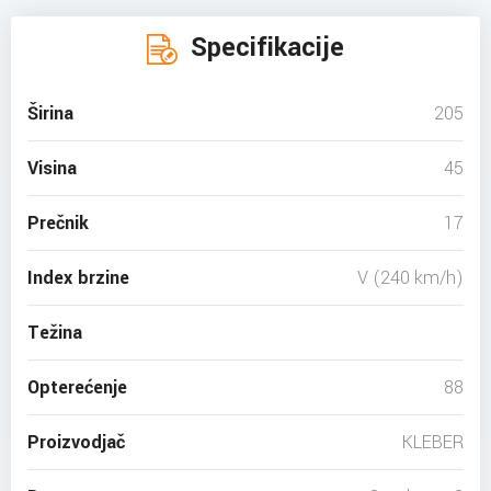
Specifikacije
Širina
205
Visina
45
Prečnik
17
Index brzine
V (240 km/h)
Težina
Opterećenje
88
Proizvodjač
KLEBER