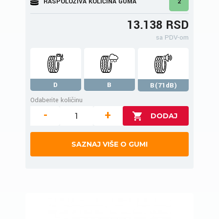
RASPOLOŽIVA KOLIČINA GUMA
2
13.138 RSD
sa PDV-om
D
B
B(71dB)
Odaberite količinu
-
+
SAZNAJ VIŠE O GUMI