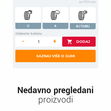
sa PDV-om
C
A
B(72dB)
Odaberite količinu
-
+
SAZNAJ VIŠE O GUMI
Nedavno pregledani
proizvodi