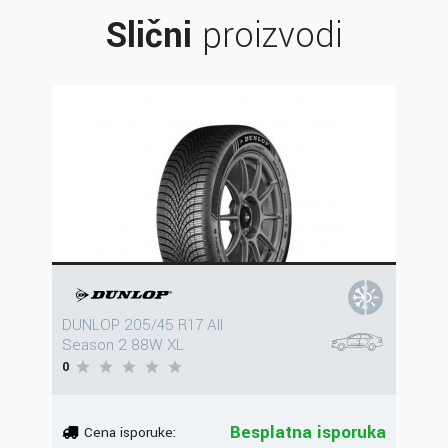
Slični
proizvodi
DUNLOP 205/45 R17 All
Season 2 88W XL
0
Besplatna isporuka
Cena isporuke: