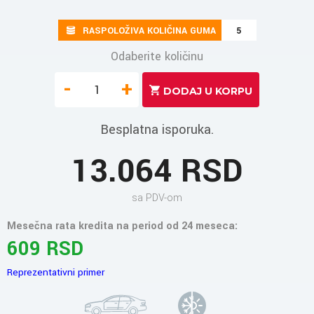
RASPOLOŽIVA KOLIČINA GUMA
5
Odaberite količinu
-
+
Besplatna isporuka.
13.064 RSD
sa PDV-om
Mesečna rata kredita na period od 24 meseca:
609 RSD
Reprezentativni primer