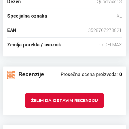
Dezen
Quadraxer 3
Specijalna oznaka
XL
EAN
3528707278821
Zemlja porekla / uvoznik
- / DELMAX
Recenzije
Prosečna ocena proizvoda:
0
ŽELIM DA OSTAVIM RECENZIJU