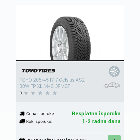
TOYO 205/45 R17 Celsius AS2
88W FP XL M+S 3PMSF
0
Besplatna isporuka
Cena isporuke:
1-2 radna dana
Rok isporuke: