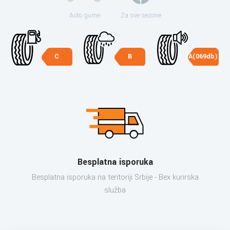
Auto gume
Za sve sezone
C
B
A(069db)
Besplatna isporuka
Besplatna isporuka na teritoriji Srbije - Bex kurirska
služba