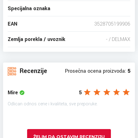
Specijalna oznaka
EAN
3528705199906
Zemlja porekla / uvoznik
- / DELMAX
Recenzije
Prosečna ocena proizvoda:
5
Mire
5
Odlican odnos cene i kvaliteta, sve preporuke.
ŽELIM DA OSTAVIM RECENZIJU