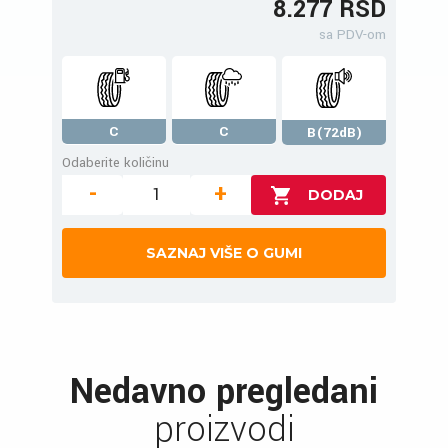
8.277 RSD
sa PDV-om
C
C
B(72dB)
Odaberite količinu
-
+
SAZNAJ VIŠE O GUMI
Nedavno pregledani
proizvodi