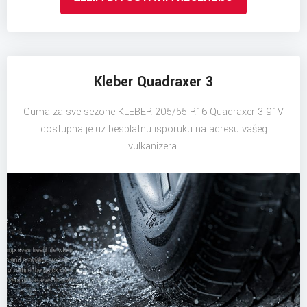
Kleber Quadraxer 3
Guma za sve sezone KLEBER 205/55 R16 Quadraxer 3 91V
dostupna je uz besplatnu isporuku na adresu vašeg
vulkanizera.