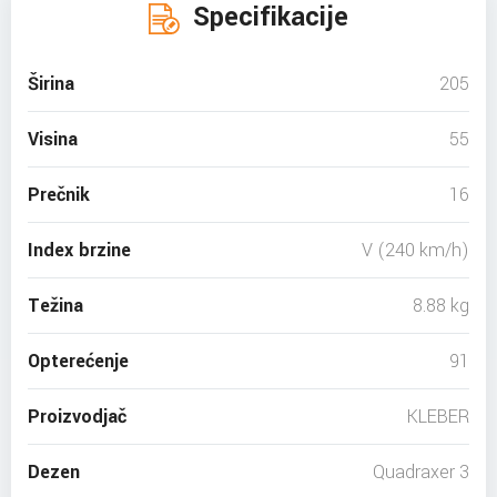
Specifikacije
Širina
205
Visina
55
Prečnik
16
Index brzine
V (240 km/h)
Težina
8.88 kg
Opterećenje
91
Proizvodjač
KLEBER
Dezen
Quadraxer 3