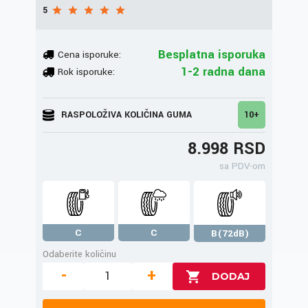
5
Besplatna isporuka
Cena isporuke:
1-2 radna dana
Rok isporuke:
RASPOLOŽIVA KOLIČINA GUMA
10+
8.998 RSD
sa PDV-om
C
C
B(72dB)
Odaberite količinu
-
+