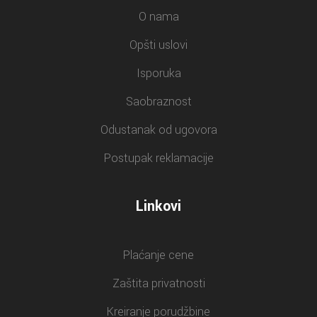
O nama
Opšti uslovi
Isporuka
Saobraznost
Odustanak od ugovora
Postupak reklamacije
Linkovi
Plaćanje cene
Zaštita privatnosti
Kreiranje porudžbine