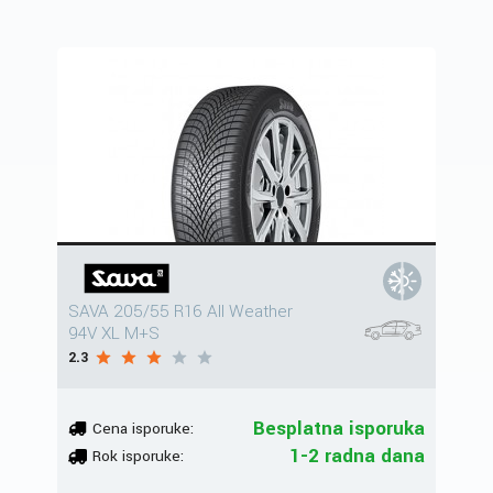
SAVA 205/55 R16 All Weather
94V XL M+S
2.3
Besplatna isporuka
Cena isporuke:
1-2 radna dana
Rok isporuke: