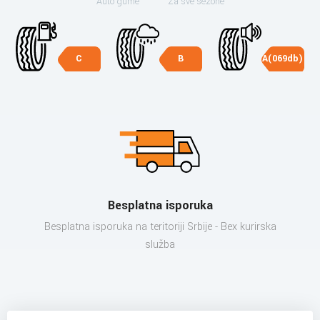
Auto gume
Za sve sezone
C
B
A(069db)
Besplatna isporuka
Besplatna isporuka na teritoriji Srbije - Bex kurirska
služba