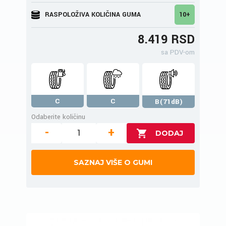
RASPOLOŽIVA KOLIČINA GUMA
10+
8.419 RSD
sa PDV-om
C
C
B(71dB)
Odaberite količinu
-
+
SAZNAJ VIŠE O GUMI