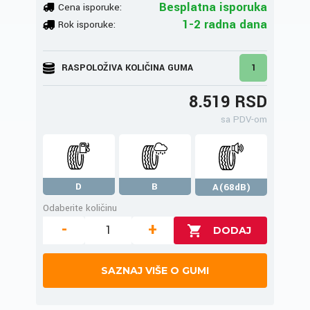
Besplatna isporuka
Cena isporuke:
1-2 radna dana
Rok isporuke:
RASPOLOŽIVA KOLIČINA GUMA
1
8.519 RSD
sa PDV-om
D
B
A(68dB)
Odaberite količinu
-
+
SAZNAJ VIŠE O GUMI