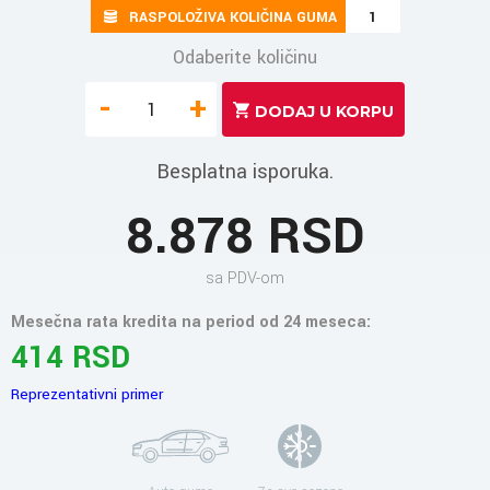
RASPOLOŽIVA KOLIČINA GUMA
1
Odaberite količinu
-
+
Besplatna isporuka.
8.878 RSD
sa PDV-om
Mesečna rata kredita na period od 24 meseca:
414 RSD
Reprezentativni primer