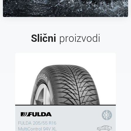
Slični
proizvodi
FULDA 205/55 R16
MultiControl 94V XL