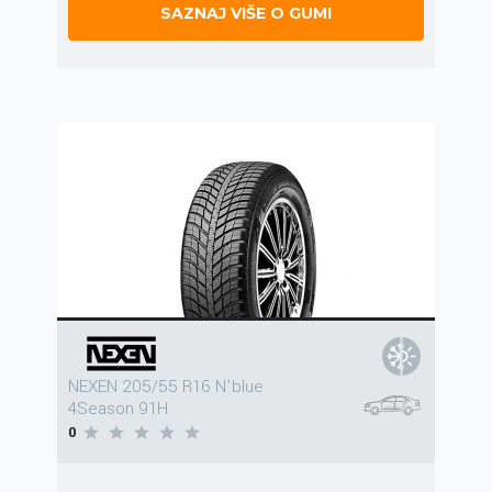
SAZNAJ VIŠE O GUMI
NEXEN 205/55 R16 N'blue
4Season 91H
0