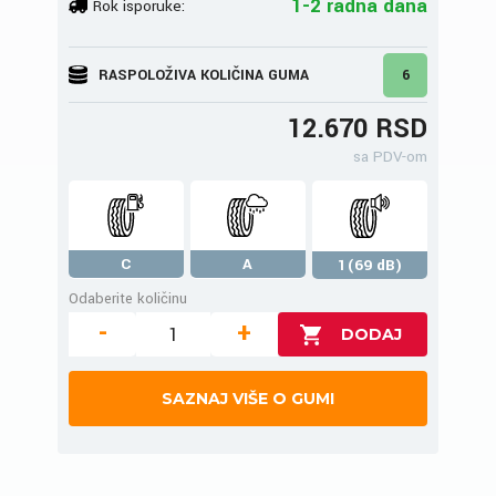
1-2 radna dana
Rok isporuke:
RASPOLOŽIVA KOLIČINA GUMA
6
12.670 RSD
sa PDV-om
C
A
1(69 dB)
Odaberite količinu
-
+
SAZNAJ VIŠE O GUMI