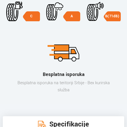
C
A
B(71dB)
Besplatna isporuka
Besplatna isporuka na teritoriji Srbije - Bex kurirska
služba
Specifikacije