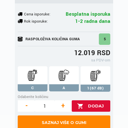
Besplatna isporuka
Cena isporuke:
1-2 radna dana
Rok isporuke:
RASPOLOŽIVA KOLIČINA GUMA
5
12.019 RSD
sa PDV-om
C
A
1(67 dB)
Odaberite količinu
-
+
SAZNAJ VIŠE O GUMI