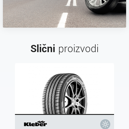
Slični
proizvodi