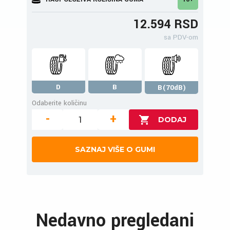
12.594 RSD
sa PDV-om
D
B
B(70dB)
Odaberite količinu
-
+
SAZNAJ VIŠE O GUMI
Nedavno pregledani