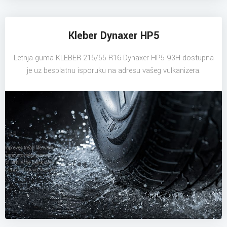
Kleber Dynaxer HP5
Letnja guma KLEBER 215/55 R16 Dynaxer HP5 93H dostupna
je uz besplatnu isporuku na adresu vašeg vulkanizera.