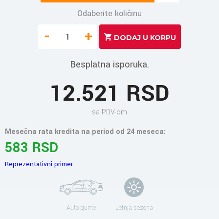
Odaberite količinu
-
+
Besplatna isporuka.
12.521 RSD
sa PDV-om
Mesečna rata kredita na period od 24 meseca:
583 RSD
Reprezentativni primer
Auto gume
Letnja sezona