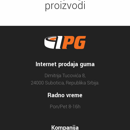
proizvodi
Internet prodaja guma
Dimitrija Tucovića 8,
24000 Subotica, Republika Srbija.
Radno vreme
Pon/Pet 8-16h
Kompanija