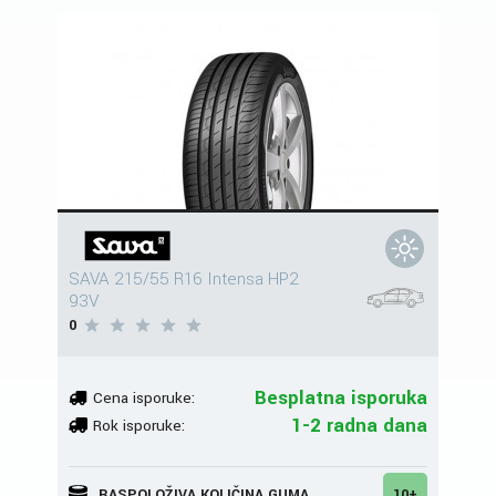
SAVA 215/55 R16 Intensa HP2
93V
0
Besplatna isporuka
Cena isporuke:
1-2 radna dana
Rok isporuke:
RASPOLOŽIVA KOLIČINA GUMA
10+