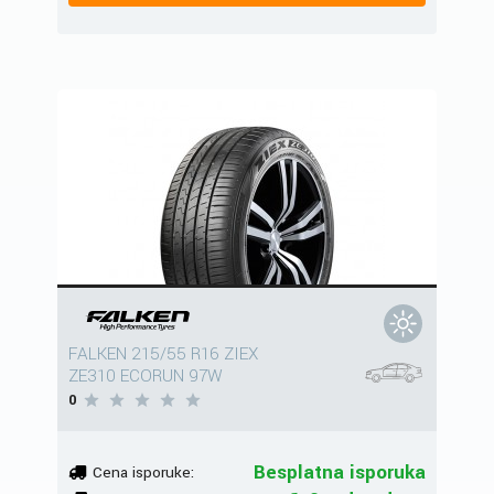
FALKEN 215/55 R16 ZIEX
ZE310 ECORUN 97W
0
Besplatna isporuka
Cena isporuke: