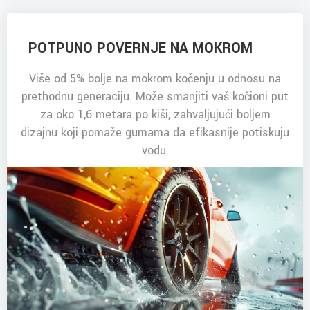
POTPUNO POVERNJE NA MOKROM
Više od 5% bolje na mokrom kočenju u odnosu na
prethodnu generaciju. Može smanjiti vaš kočioni put
za oko 1,6 metara po kiši, zahvaljujući boljem
dizajnu koji pomaže gumama da efikasnije potiskuju
vodu.