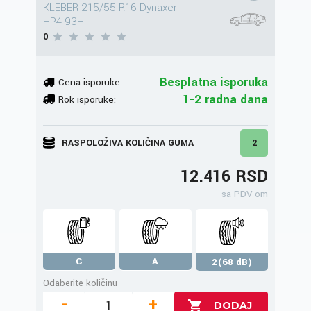
KLEBER 215/55 R16 Dynaxer
HP4 93H
0
Besplatna isporuka
Cena isporuke:
1-2 radna dana
Rok isporuke:
RASPOLOŽIVA KOLIČINA GUMA
2
12.416 RSD
sa PDV-om
C
A
2(68 dB)
Odaberite količinu
-
+