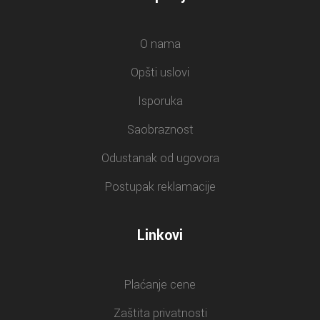
O nama
Opšti uslovi
Isporuka
Saobraznost
Odustanak od ugovora
Postupak reklamacije
Linkovi
Plaćanje cene
Zaštita privatnosti