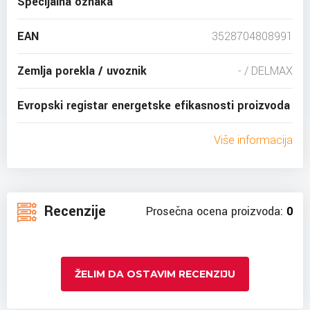
Specijalna oznaka
EAN
3528704808991
Zemlja porekla / uvoznik
- / DELMAX
Evropski registar energetske efikasnosti proizvoda
Više informacija
Recenzije
Prosečna ocena proizvoda:
0
ŽELIM DA OSTAVIM RECENZIJU