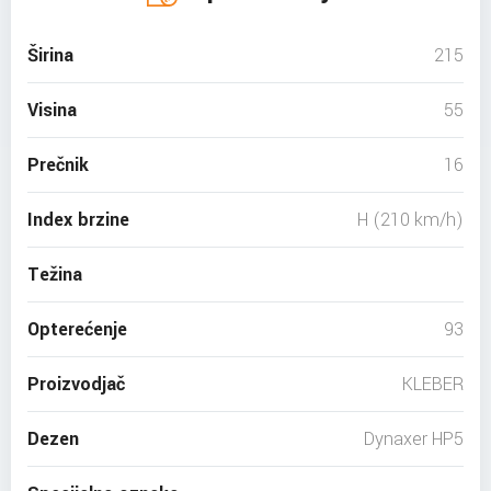
Širina
215
Visina
55
Prečnik
16
Index brzine
H (210 km/h)
Težina
Opterećenje
93
Proizvodjač
KLEBER
Dezen
Dynaxer HP5