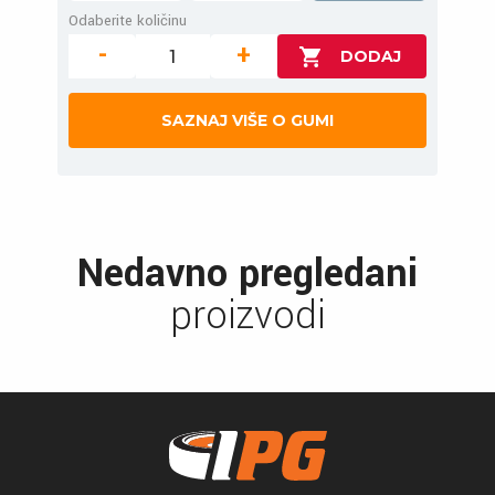
Odaberite količinu
-
+
SAZNAJ VIŠE O GUMI
Nedavno pregledani
proizvodi