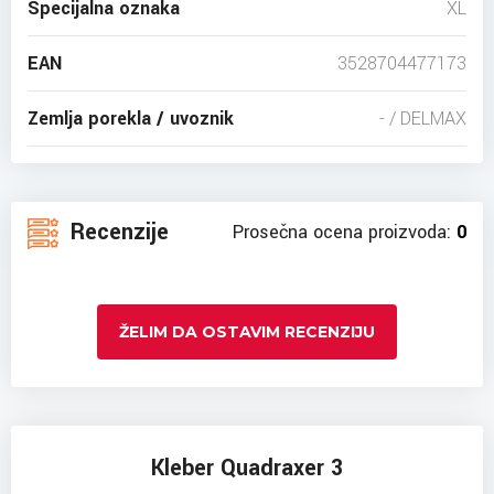
Specijalna oznaka
XL
EAN
3528704477173
Zemlja porekla / uvoznik
- / DELMAX
Recenzije
Prosečna ocena proizvoda:
0
ŽELIM DA OSTAVIM RECENZIJU
Kleber Quadraxer 3