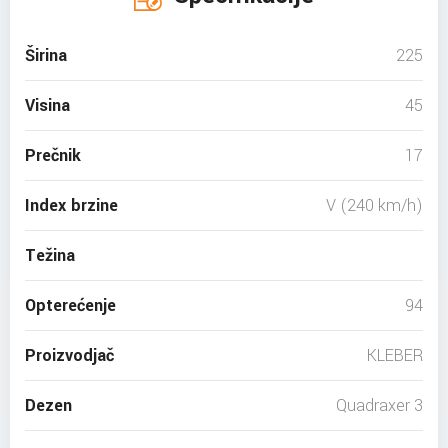
Širina
225
Visina
45
Prečnik
17
Index brzine
V (240 km/h)
Težina
Opterećenje
94
Proizvodjač
KLEBER
Dezen
Quadraxer 3