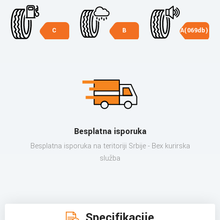
C
B
A(069db)
Besplatna isporuka
Besplatna isporuka na teritoriji Srbije - Bex kurirska
služba
Specifikacije