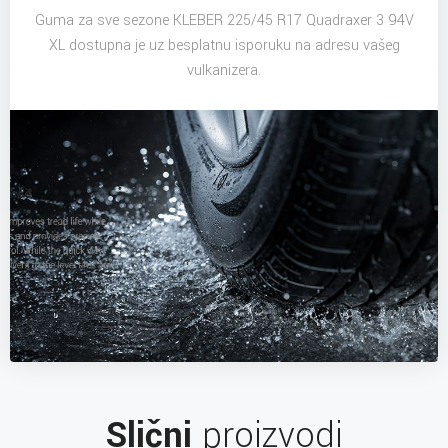
Guma za sve sezone KLEBER 225/45 R17 Quadraxer 3 94V
XL dostupna je uz besplatnu isporuku na adresu vašeg
vulkanizera.
Slični
proizvodi