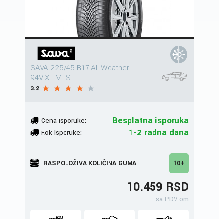
SAVA 225/45 R17 All Weather
94V XL M+S
3.2
Besplatna isporuka
Cena isporuke:
1-2 radna dana
Rok isporuke:
RASPOLOŽIVA KOLIČINA GUMA
10+
10.459 RSD
sa PDV-om