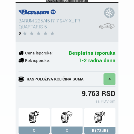
BARUM 225/45 R17 94Y XL FR
QUARTARIS 5
0
Besplatna isporuka
Cena isporuke:
1-2 radna dana
Rok isporuke:
RASPOLOŽIVA KOLIČINA GUMA
4
9.763 RSD
sa PDV-om
C
C
B(72dB)