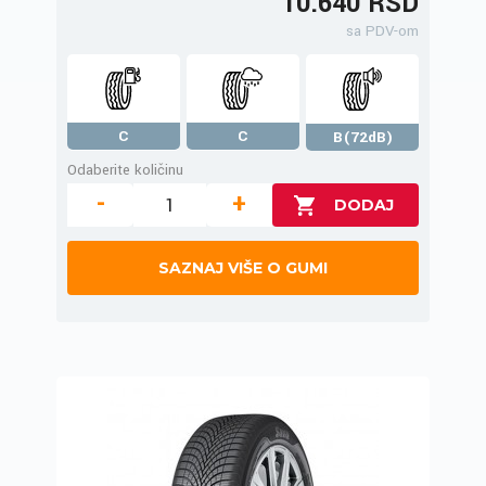
10.640 RSD
sa PDV-om
C
C
B(72dB)
Odaberite količinu
-
+
SAZNAJ VIŠE O GUMI