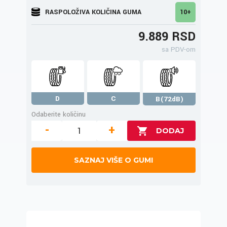
RASPOLOŽIVA KOLIČINA GUMA
10+
9.889 RSD
sa PDV-om
D
C
B(72dB)
Odaberite količinu
-
+
SAZNAJ VIŠE O GUMI