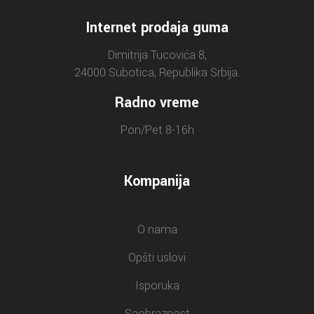
Internet prodaja guma
Dimitrija Tucovića 8,
24000 Subotica, Republika Srbija.
Radno vreme
Pon/Pet 8-16h
Kompanija
O nama
Opšti uslovi
Isporuka
Saobraznost