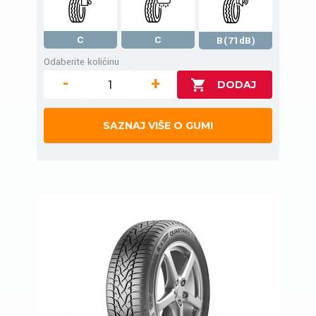
C
C
B(71dB)
Odaberite količinu
-
+
SAZNAJ VIŠE O GUMI