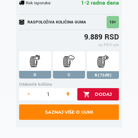
1-2 radna dana
Rok isporuke:
RASPOLOŽIVA KOLIČINA GUMA
10+
9.889 RSD
sa PDV-om
D
C
B(72dB)
Odaberite količinu
-
+
SAZNAJ VIŠE O GUMI