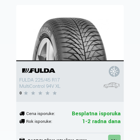
FULDA 225/45 R17
MultiControl 94V XL
0
Besplatna isporuka
Cena isporuke:
1-2 radna dana
Rok isporuke: