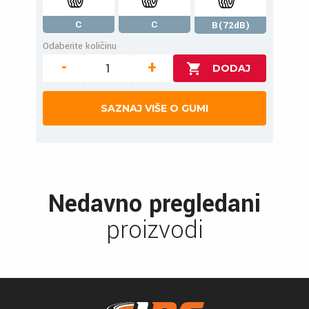
C
C
B(72dB)
Odaberite količinu
-
+
SAZNAJ VIŠE O GUMI
Nedavno pregledani
proizvodi