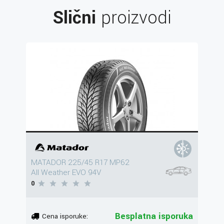
Slični
proizvodi
MATADOR 225/45 R17 MP62
All Weather EVO 94V
0
Besplatna isporuka
Cena isporuke: