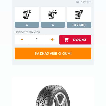
sa PDV-om
C
C
B(71dB)
Odaberite količinu
-
+
SAZNAJ VIŠE O GUMI