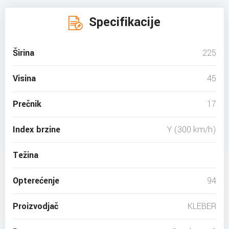
Specifikacije
Širina
225
Visina
45
Prečnik
17
Index brzine
Y (300 km/h)
Težina
Opterećenje
94
Proizvodjač
KLEBER