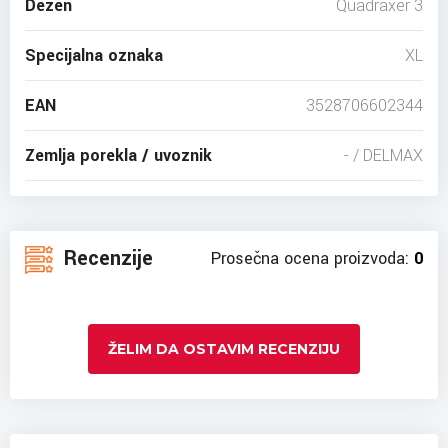
Dezen
Quadraxer 3
Specijalna oznaka
XL
EAN
3528706602344
Zemlja porekla / uvoznik
- / DELMAX
Recenzije
Prosečna ocena proizvoda:
0
ŽELIM DA OSTAVIM RECENZIJU