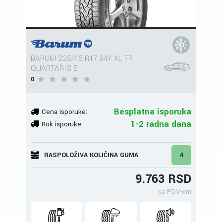
BARUM 225/45 R17 94Y XL FR
QUARTARIS 5
0
Besplatna isporuka
Cena isporuke:
1-2 radna dana
Rok isporuke:
RASPOLOŽIVA KOLIČINA GUMA
4
9.763 RSD
sa PDV-om