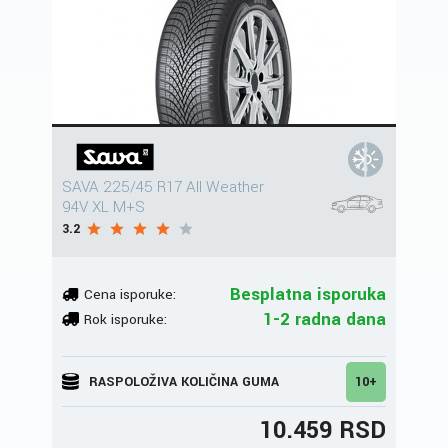
SAVA 225/45 R17 All Weather
94V XL M+S
3.2
Besplatna isporuka
Cena isporuke:
1-2 radna dana
Rok isporuke:
RASPOLOŽIVA KOLIČINA GUMA
10+
10.459 RSD