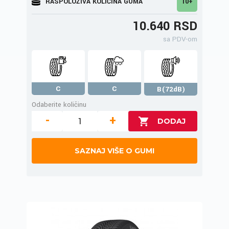
RASPOLOŽIVA KOLIČINA GUMA
10+
10.640 RSD
sa PDV-om
C
C
B(72dB)
Odaberite količinu
-
+
SAZNAJ VIŠE O GUMI