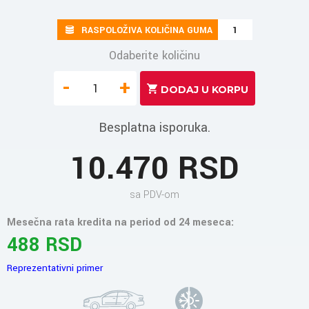
RASPOLOŽIVA KOLIČINA GUMA
1
Odaberite količinu
-
+
Besplatna isporuka.
10.470 RSD
sa PDV-om
Mesečna rata kredita na period od 24 meseca:
488 RSD
Reprezentativni primer