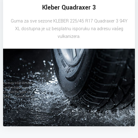
Kleber Quadraxer 3
Guma za sve sezone KLEBER 225/45 R17 Quadraxer 3 94Y
XL dostupna je uz besplatnu isporuku na adresu vašeg
vulkanizera.