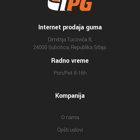
Internet prodaja guma
Dimitrija Tucovića 8,
24000 Subotica, Republika Srbija.
Radno vreme
Pon/Pet 8-16h
Kompanija
O nama
Opšti uslovi