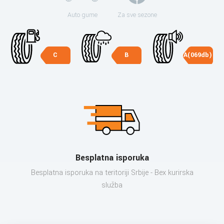
Auto gume
Za sve sezone
C
B
A(069db)
Besplatna isporuka
Besplatna isporuka na teritoriji Srbije - Bex kurirska
služba