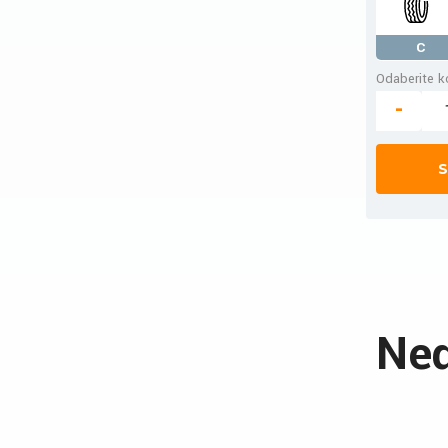
C
Odaberite ko
-
S
Ned