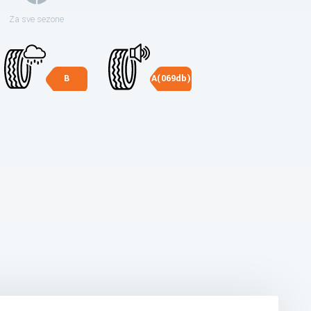
Za sve sezone
B
A(069db)