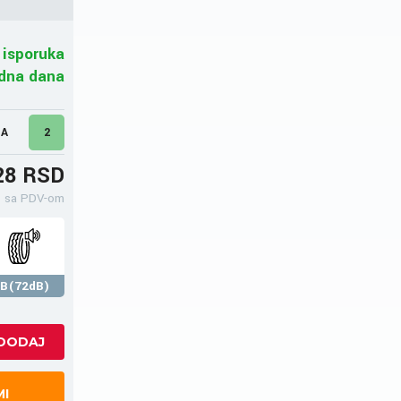
 isporuka
adna dana
MA
2
28 RSD
sa PDV-om
B(72dB)
MI