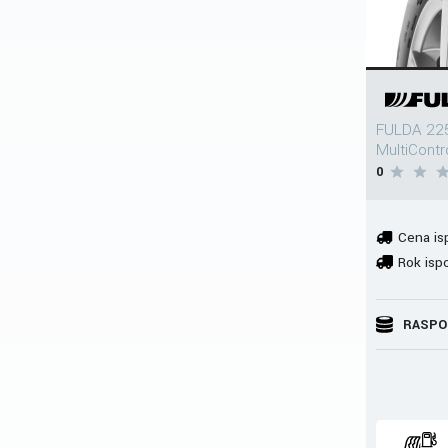
FULDA 22
MultiCont
0
Cena is
Rok isp
RASPO