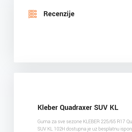
Recenzije
Kleber Quadraxer SUV KL
Guma za sve sezone KLEBER 225/65 R17 Qu
SUV KL 102H dostupna je uz besplatnu ispor