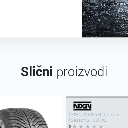
Slični
proizvodi
NEXEN 225/65 R17 N'blue
4Season 2 106V XL
0