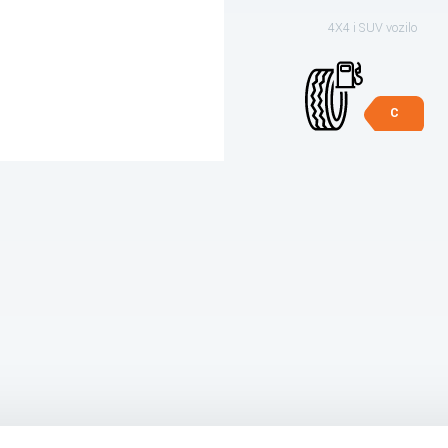
4X4 i SUV vozilo
C