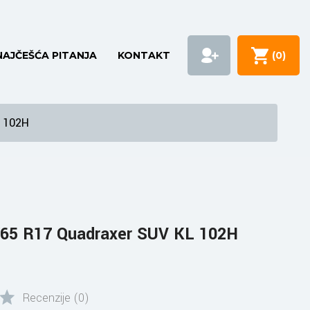
NAJČEŠĆA PITANJA
KONTAKT
(
0
)
L 102H
65 R17 Quadraxer SUV KL 102H
Recenzije (0)