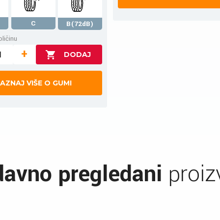
C
B(72dB)
ličinu
+
AZNAJ VIŠE O GUMI
avno pregledani
proiz