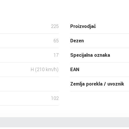
225
Proizvodjač
65
Dezen
17
Specijalna oznaka
H (210 km/h)
EAN
Zemlja porekla / uvoznik
102