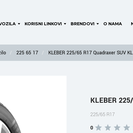
VOZILA
KORISNI LINKOVI
BRENDOVI
O NAMA
ilo
225 65 17
KLEBER 225/65 R17 Quadraxer SUV K
KLEBER 225/
225/65 R17
0