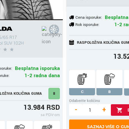
Besplatna
Cena isporuke:
1-2 r
Rok isporuke:
5/65 R17
RASPOLOŽIVA KOLIČINA GU
rol SUV 102H
13.5
Besplatna isporuka
poruke:
1-2 radna dana
oruke:
C
B
LOŽIVA KOLIČINA GUMA
8
Odaberite količinu
13.984 RSD
-
+
sa PDV-om
SAZNAJ VIŠE O GU