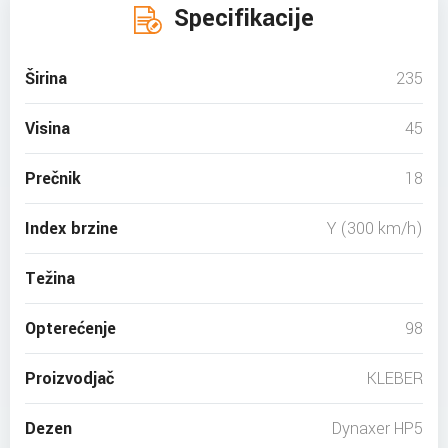
Specifikacije
Širina
235
Visina
45
Prečnik
18
Index brzine
Y (300 km/h)
Težina
Opterećenje
98
Proizvodjač
KLEBER
Dezen
Dynaxer HP5