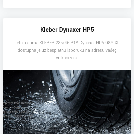
Kleber Dynaxer HP5
Letnja guma KLEBER 235/45 R18 Dynaxer HP5 98Y XL
dostupna je uz besplatnu isporuku na adresu vašeg
vulkanizera.