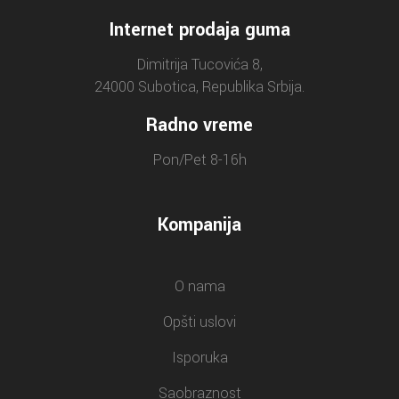
Internet prodaja guma
Dimitrija Tucovića 8,
24000 Subotica, Republika Srbija.
Radno vreme
Pon/Pet 8-16h
Kompanija
O nama
Opšti uslovi
Isporuka
Saobraznost