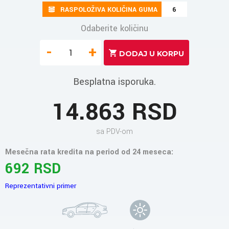
RASPOLOŽIVA KOLIČINA GUMA
6
Odaberite količinu
-
+
Besplatna isporuka.
14.863 RSD
sa PDV-om
Mesečna rata kredita na period od 24 meseca:
692 RSD
Reprezentativni primer