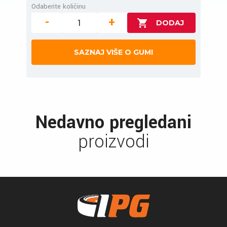
Odaberite količinu
-
+
SAZNAJ VIŠE O GUMI
Nedavno pregledani
proizvodi