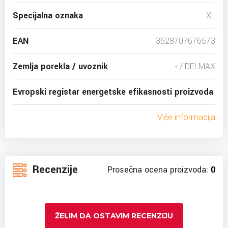
Specijalna oznaka
XL
EAN
3528707676573
Zemlja porekla / uvoznik
- / DELMAX
Evropski registar energetske efikasnosti proizvoda
Više informacija
Recenzije
Prosečna ocena proizvoda:
0
ŽELIM DA OSTAVIM RECENZIJU