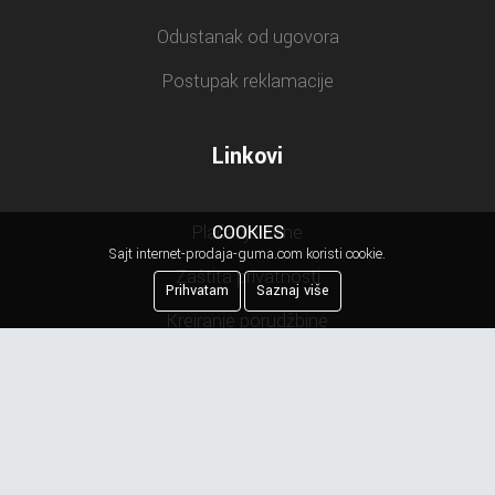
Odustanak od ugovora
Postupak reklamacije
Linkovi
COOKIES
Plaćanje cene
Sajt internet-prodaja-guma.com koristi cookie.
Zaštita privatnosti
Prihvatam
Saznaj više
Kreiranje porudžbine
Reklamacija
Najčešća pitanja
Obaveštenje o privatnosti