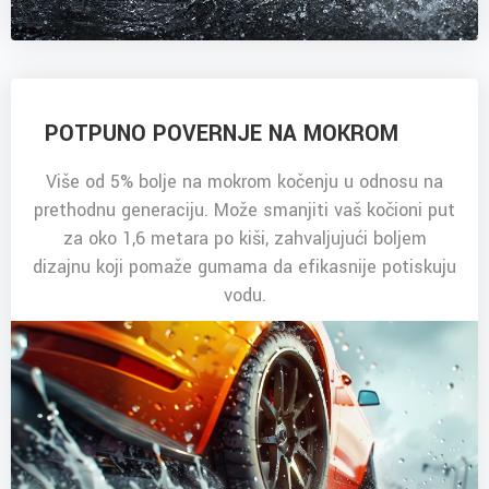
POTPUNO POVERNJE NA MOKROM
Više od 5% bolje na mokrom kočenju u odnosu na
prethodnu generaciju. Može smanjiti vaš kočioni put
za oko 1,6 metara po kiši, zahvaljujući boljem
dizajnu koji pomaže gumama da efikasnije potiskuju
vodu.