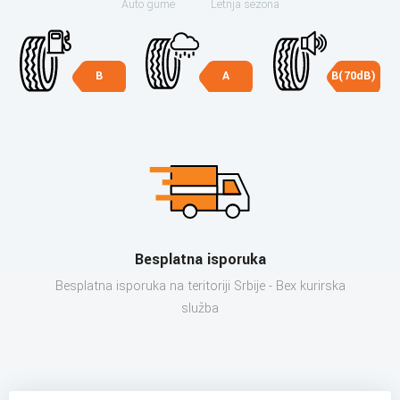
Auto gume
Letnja sezona
B
A
B(70dB)
Besplatna isporuka
Besplatna isporuka na teritoriji Srbije - Bex kurirska
služba