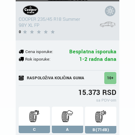
COOPER 235/45 R18 Summer
98Y XL FP
0
Besplatna isporuka
Cena isporuke:
1-2 radna dana
Rok isporuke:
RASPOLOŽIVA KOLIČINA GUMA
10+
15.373 RSD
sa PDV-om
C
A
B(71dB)