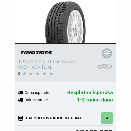
TOYO 245/45 R18 Snowprox
S954 100V TL XL
0
Besplatna isporuka
Cena isporuke:
1-2 radna dana
Rok isporuke:
RASPOLOŽIVA KOLIČINA GUMA
4