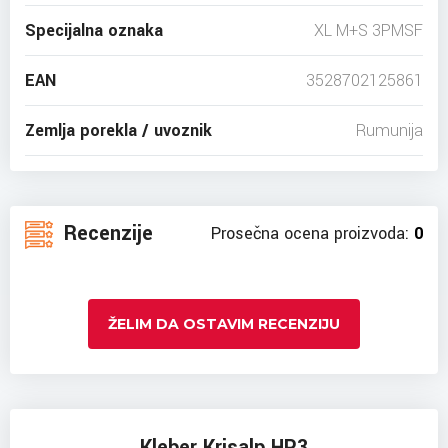
Specijalna oznaka
XL M+S 3PMSF
EAN
3528702125861
Zemlja porekla / uvoznik
Rumunija
Recenzije
Prosečna ocena proizvoda:
0
ŽELIM DA OSTAVIM RECENZIJU
Kleber Krisalp HP3