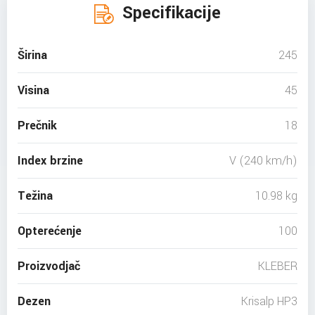
Specifikacije
Širina
245
Visina
45
Prečnik
18
Index brzine
V (240 km/h)
Težina
10.98 kg
Opterećenje
100
Proizvodjač
KLEBER
Dezen
Krisalp HP3