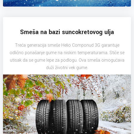
Smeša na bazi suncokretovog ulja
Treća generacija smeše Helio Componud 3G garantuje
odlično ponašanje gume na niskim temperaturama. Stiče se
utisak da se gume lepe za podlogu. Ova smeša omogućava
duži životni vek gume.