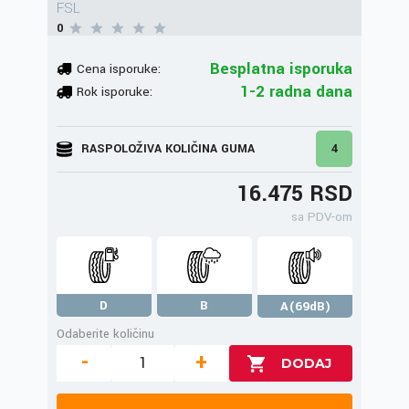
FSL
0
Besplatna isporuka
Cena isporuke:
1-2 radna dana
Rok isporuke:
RASPOLOŽIVA KOLIČINA GUMA
4
16.475 RSD
sa PDV-om
D
B
A(69dB)
Odaberite količinu
-
+