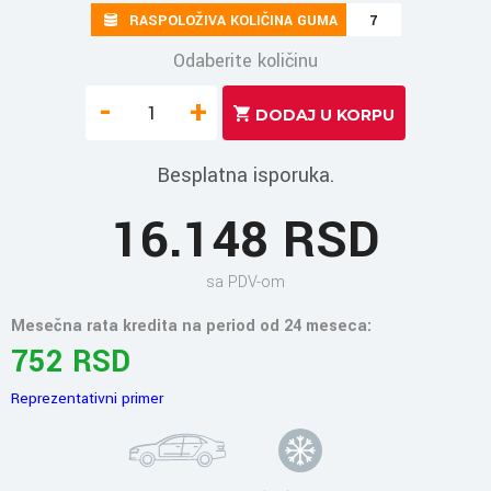
RASPOLOŽIVA KOLIČINA GUMA
7
Odaberite količinu
-
+
Besplatna isporuka.
16.148 RSD
sa PDV-om
Mesečna rata kredita na period od 24 meseca:
752 RSD
Reprezentativni primer