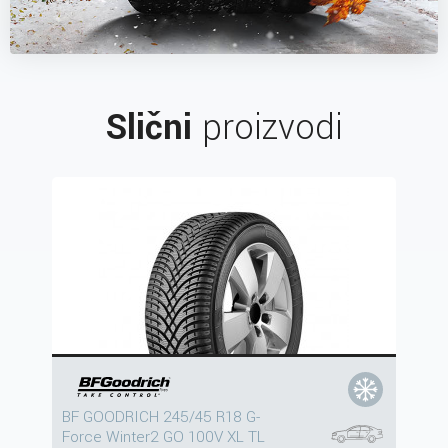
Slični
proizvodi
BF GOODRICH 245/45 R18 G-
Force Winter2 GO 100V XL TL