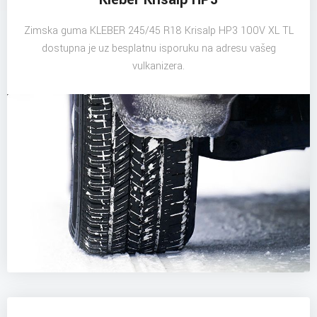
Zimska guma KLEBER 245/45 R18 Krisalp HP3 100V XL TL
dostupna je uz besplatnu isporuku na adresu vašeg
vulkanizera.