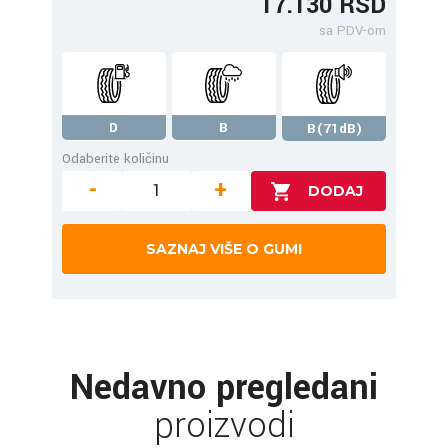
17.130 RSD
sa PDV-om
D
B
B(71dB)
Odaberite količinu
-
+
SAZNAJ VIŠE O GUMI
Nedavno pregledani
proizvodi