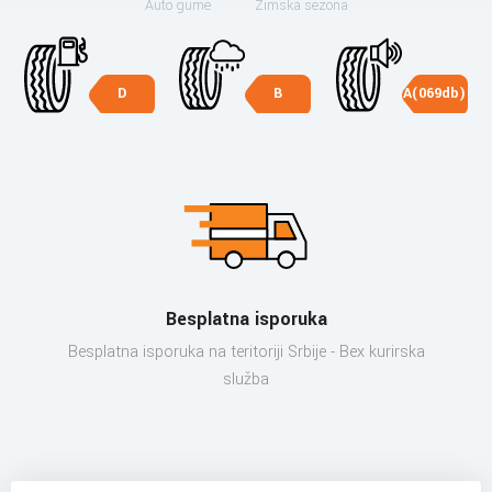
Auto gume
Zimska sezona
D
B
A(069db)
Besplatna isporuka
Besplatna isporuka na teritoriji Srbije - Bex kurirska
služba