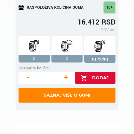
RASPOLOŽIVA KOLIČINA GUMA
10+
16.412 RSD
sa PDV-om
C
C
B(72dB)
Odaberite količinu
-
+
SAZNAJ VIŠE O GUMI