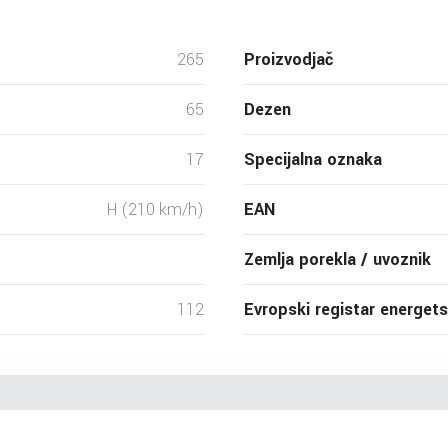
265
Proizvodjač
65
Dezen
17
Specijalna oznaka
H (210 km/h)
EAN
Zemlja porekla / uvoznik
112
Evropski registar energet