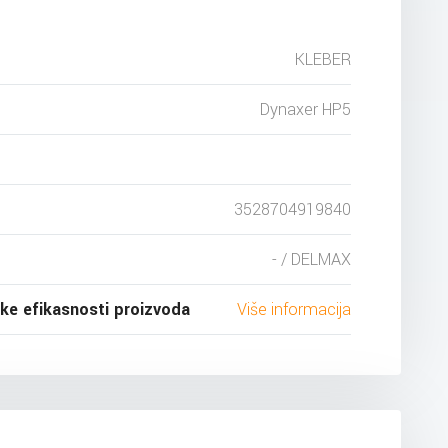
KLEBER
Dynaxer HP5
3528704919840
- / DELMAX
ske efikasnosti proizvoda
Više informacija