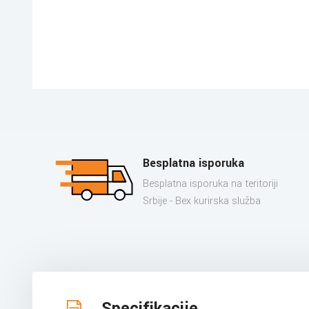
Besplatna isporuka
Besplatna isporuka na teritoriji
Srbije - Bex kurirska služba
Specifikacije