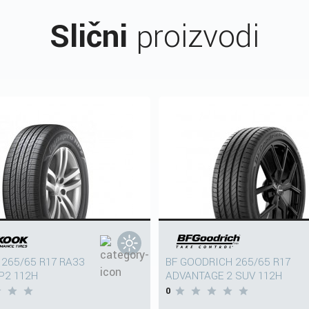
Slični
proizvodi
265/65 R17 RA33
BF GOODRICH 265/65 R17
P2 112H
ADVANTAGE 2 SUV 112H
0