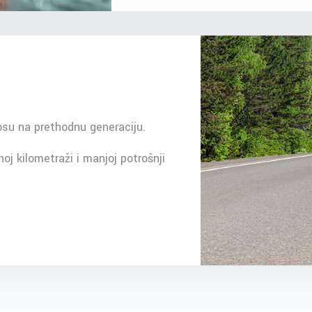
osu na prethodnu generaciju.
oj kilometraži i manjoj potrošnji