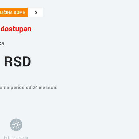
LIČINA GUMA
0
e dostupan
ka.
2 RSD
a na period od 24 meseca:
Letnja sezona