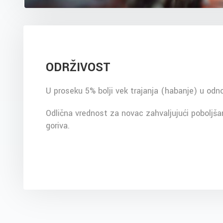
ODRŽIVOST
U proseku 5% bolji vek trajanja (habanje) u odn
Odlična vrednost za novac zahvaljujući poboljšan
goriva.