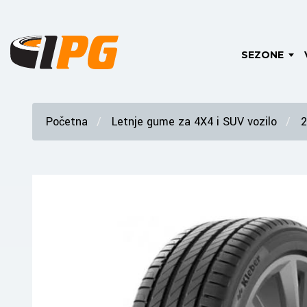
SEZONE
Početna
Letnje gume za 4X4 i SUV vozilo
2