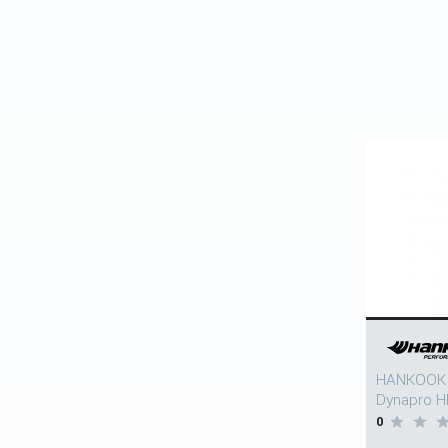
HANKOOK 
Dynapro H
0