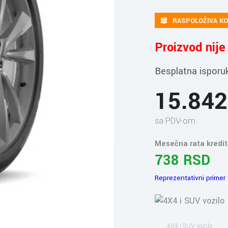
RASPOLOŽIVA KO
Proizvod nij
Besplatna isporu
15.84
sa PDV-om
Mesečna rata kredit
738 RSD
Reprezentativni primer
4X4 i SUV vozilo