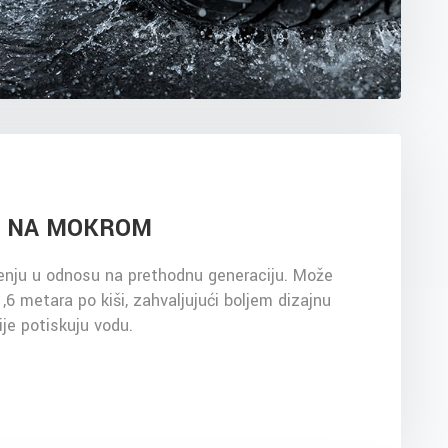
JE NA MOKROM
enju u odnosu na prethodnu generaciju. Može
,6 metara po kiši, zahvaljujući boljem dizajnu
je potiskuju vodu.