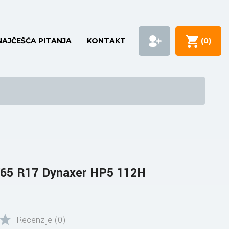
NAJČEŠĆA PITANJA
KONTAKT
(
0
)
65 R17 Dynaxer HP5 112H
Recenzije (0)