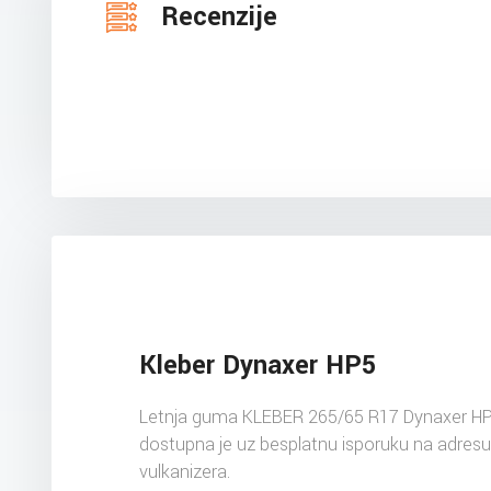
Recenzije
Kleber Dynaxer HP5
Letnja guma KLEBER 265/65 R17 Dynaxer H
dostupna je uz besplatnu isporuku na adres
vulkanizera.