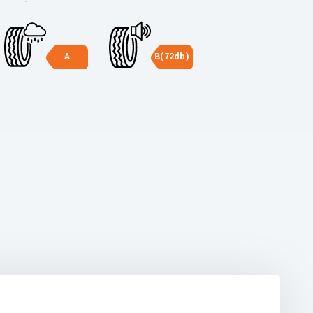
A
B(72db)