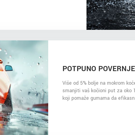
POTPUNO POVERN
Više od 5% bolje na mokrom koč
smanjiti vaš kočioni put za oko 1
koji pomaže gumama da efikasni