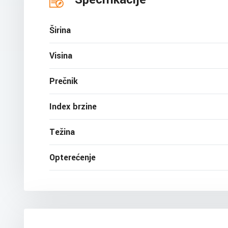
Širina
Visina
Prečnik
Index brzine
Težina
Opterećenje