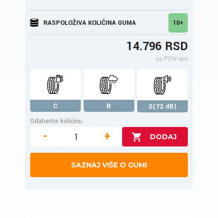
RASPOLOŽIVA KOLIČINA GUMA
10+
14.796 RSD
sa PDV-om
C
B
2(72 dB)
Odaberite količinu
-
+
SAZNAJ VIŠE O GUMI