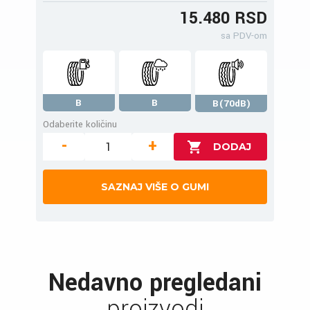
15.480 RSD
sa PDV-om
B
B
B(70dB)
Odaberite količinu
-
+
SAZNAJ VIŠE O GUMI
Nedavno pregledani
proizvodi