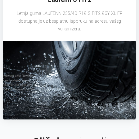
Letnja guma LAUFENN 235/40 R19 S FIT2 96Y XL FP
dostupna je uz besplatnu isporuku na adresu vašeg
vulkanizera.