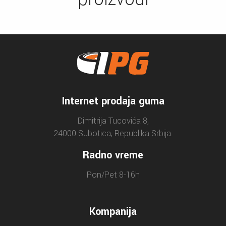
Internet prodaja guma
Dimitrija Tucovića 8,
24000 Subotica, Republika Srbija.
Radno vreme
Pon/Pet 8-16h
Kompanija