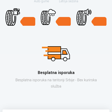
Auto gume
Letnja sezona
Besplatna isporuka
Besplatna isporuka na teritoriji Srbije - Bex kurirska
služba