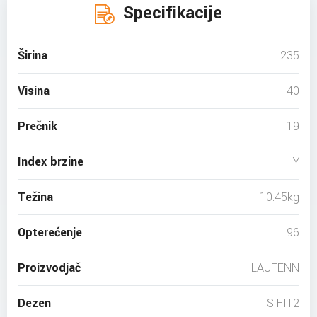
Specifikacije
Širina
235
Visina
40
Prečnik
19
Index brzine
Y
Težina
10.45kg
Opterećenje
96
Proizvodjač
LAUFENN
Dezen
S FIT2