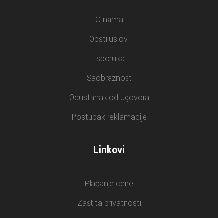
O nama
Opšti uslovi
Isporuka
Saobraznost
Odustanak od ugovora
Postupak reklamacije
Linkovi
Plaćanje cene
Zaštita privatnosti