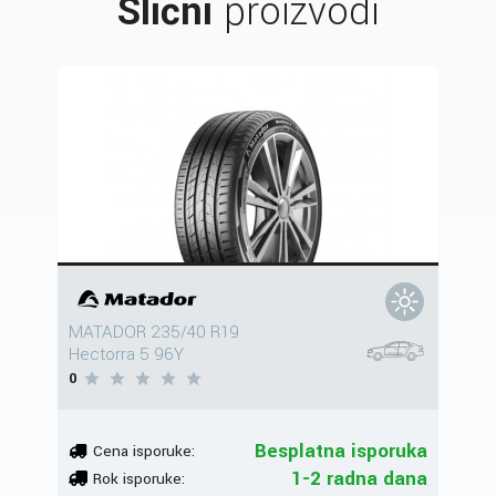
Slični
proizvodi
MATADOR 235/40 R19
Hectorra 5 96Y
0
Besplatna isporuka
Cena isporuke:
1-2 radna dana
Rok isporuke: