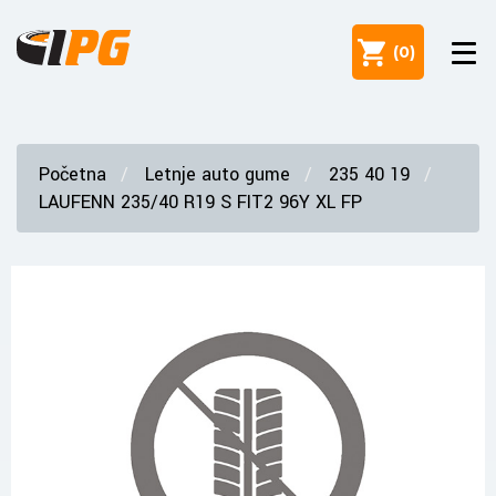
(
0
)
Početna
Letnje auto gume
235 40 19
LAUFENN 235/40 R19 S FIT2 96Y XL FP