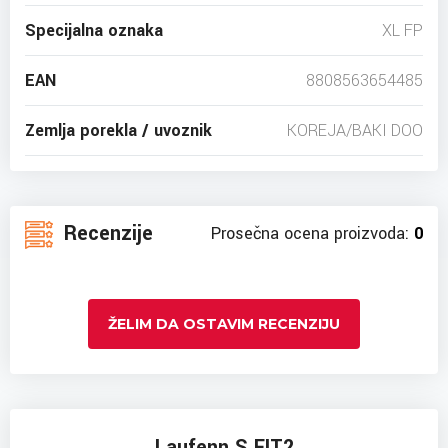
Specijalna oznaka
XL FP
EAN
8808563654485
Zemlja porekla / uvoznik
KOREJA/BAKI DOO
Recenzije
Prosečna ocena proizvoda:
0
ŽELIM DA OSTAVIM RECENZIJU
Laufenn S FIT2