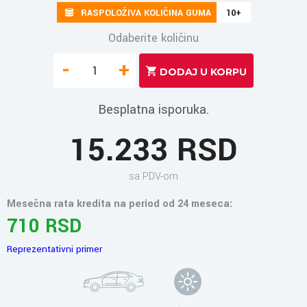
RASPOLOŽIVA KOLIČINA GUMA
10+
Odaberite količinu
-
+
Besplatna isporuka.
15.233 RSD
sa PDV-om
Mesečna rata kredita na period od 24 meseca:
710 RSD
Reprezentativni primer