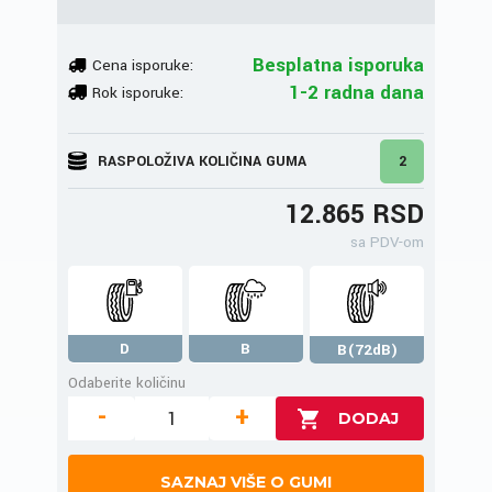
Besplatna isporuka
Cena isporuke:
1-2 radna dana
Rok isporuke:
RASPOLOŽIVA KOLIČINA GUMA
2
12.865 RSD
sa PDV-om
D
B
B(72dB)
Odaberite količinu
-
+
SAZNAJ VIŠE O GUMI