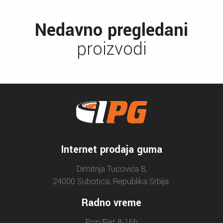
Nedavno pregledani
proizvodi
Internet prodaja guma
Dimitrija Tucovića 8,
24000 Subotica, Republika Srbija.
Radno vreme
Pon/Pet 8-16h