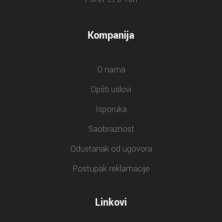
Kompanija
O nama
Opšti uslovi
Isporuka
Saobraznost
Odustanak od ugovora
Postupak reklamacije
Linkovi