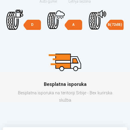
Auto gume
Letnja sezona
D
A
B(72dB)
Besplatna isporuka
Besplatna isporuka na teritoriji Srbije - Bex kurirska
služba