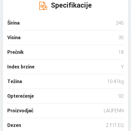
Specifikacije
Širina
245
Visina
35
Prečnik
18
Index brzine
Y
Težina
10.41kg
Opterećenje
92
Proizvodjač
LAUFENN
Dezen
Z FIT EQ