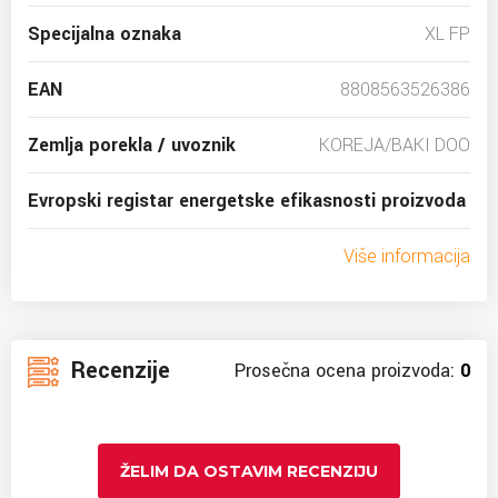
Specijalna oznaka
XL FP
EAN
8808563526386
Zemlja porekla / uvoznik
KOREJA/BAKI DOO
Evropski registar energetske efikasnosti proizvoda
Više informacija
Recenzije
Prosečna ocena proizvoda:
0
ŽELIM DA OSTAVIM RECENZIJU