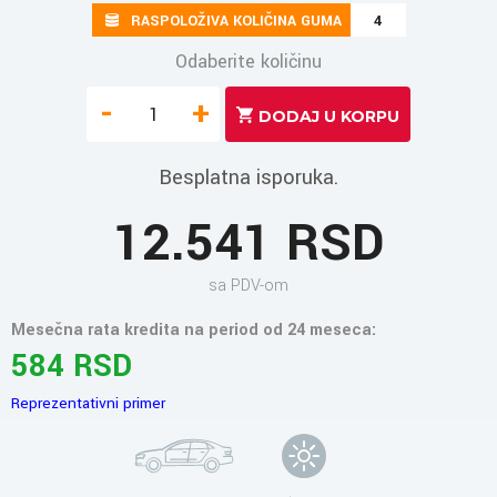
RASPOLOŽIVA KOLIČINA GUMA
4
Odaberite količinu
-
+
Besplatna isporuka.
12.541 RSD
sa PDV-om
Mesečna rata kredita na period od 24 meseca:
584 RSD
Reprezentativni primer