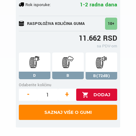
1-2 radna dana
Rok isporuke:
RASPOLOŽIVA KOLIČINA GUMA
10+
11.662 RSD
sa PDV-om
D
B
B(72dB)
Odaberite količinu
-
+
SAZNAJ VIŠE O GUMI