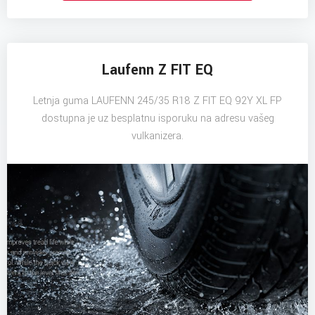
Laufenn Z FIT EQ
Letnja guma LAUFENN 245/35 R18 Z FIT EQ 92Y XL FP
dostupna je uz besplatnu isporuku na adresu vašeg
vulkanizera.