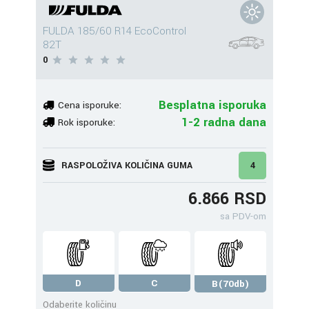
FULDA 185/60 R14 EcoControl
82T
0
Besplatna isporuka
Cena isporuke:
1-2 radna dana
Rok isporuke:
RASPOLOŽIVA KOLIČINA GUMA
4
6.866 RSD
sa PDV-om
D
C
B(70db)
Odaberite količinu