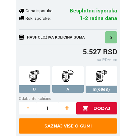
Besplatna isporuka
Cena isporuke:
1-2 radna dana
Rok isporuke:
RASPOLOŽIVA KOLIČINA GUMA
2
5.527 RSD
sa PDV-om
D
A
B(69dB)
Odaberite količinu
-
+
SAZNAJ VIŠE O GUMI