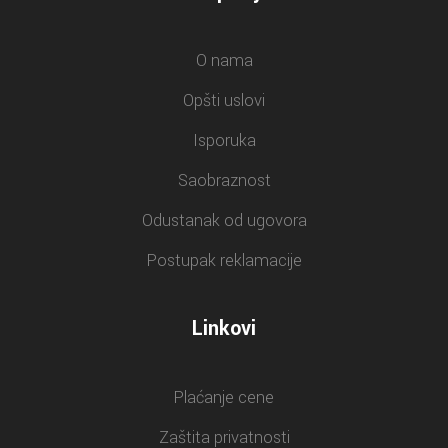
O nama
Opšti uslovi
Isporuka
Saobraznost
Odustanak od ugovora
Postupak reklamacije
Linkovi
Plaćanje cene
Zaštita privatnosti