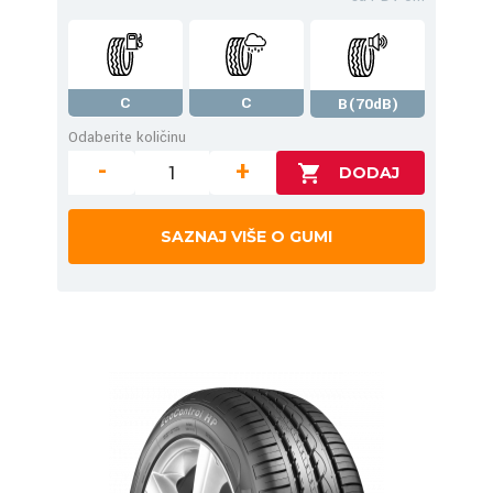
C
C
B(70dB)
Odaberite količinu
-
+
SAZNAJ VIŠE O GUMI