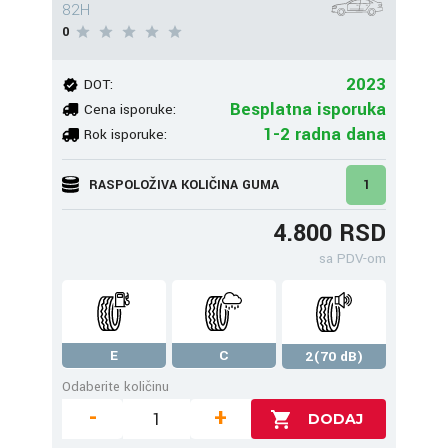
82H
0
2023
DOT:
Besplatna isporuka
Cena isporuke:
1-2 radna dana
Rok isporuke:
RASPOLOŽIVA KOLIČINA GUMA
1
4.800 RSD
sa PDV-om
E
C
2(70 dB)
Odaberite količinu
-
+