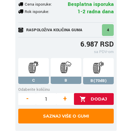
Besplatna isporuka
Cena isporuke:
1-2 radna dana
Rok isporuke:
RASPOLOŽIVA KOLIČINA GUMA
4
6.987 RSD
sa PDV-om
C
B
B(70dB)
Odaberite količinu
-
+
SAZNAJ VIŠE O GUMI