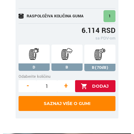
RASPOLOŽIVA KOLIČINA GUMA
1
6.114 RSD
sa PDV-om
D
B
B(70dB)
Odaberite količinu
-
+
SAZNAJ VIŠE O GUMI