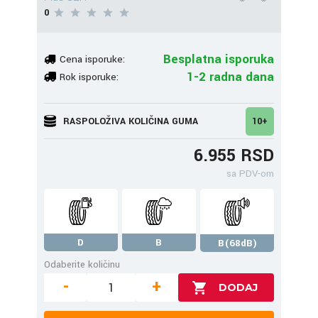
0
Besplatna isporuka
Cena isporuke:
1-2 radna dana
Rok isporuke:
RASPOLOŽIVA KOLIČINA GUMA
10+
6.955 RSD
sa PDV-om
D
B
B(68dB)
Odaberite količinu
-
+