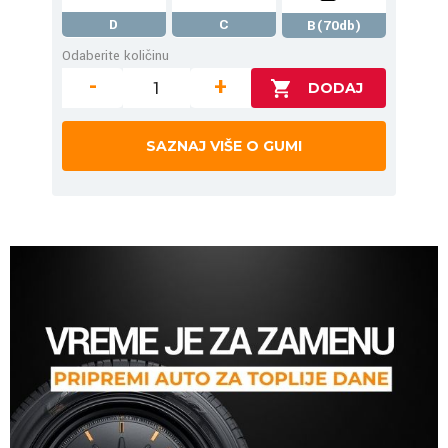
D
C
B(70db)
Odaberite količinu
-
+
SAZNAJ VIŠE O GUMI