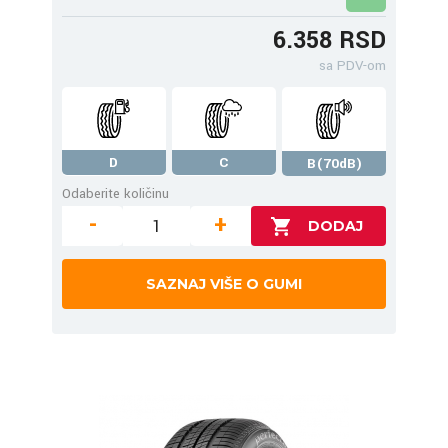
6.358 RSD
sa PDV-om
D
C
B(70dB)
Odaberite količinu
-
+
SAZNAJ VIŠE O GUMI