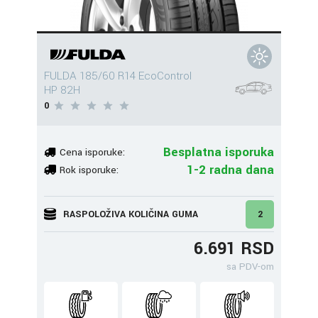
FULDA 185/60 R14 EcoControl
HP 82H
0
Besplatna isporuka
Cena isporuke:
1-2 radna dana
Rok isporuke:
RASPOLOŽIVA KOLIČINA GUMA
2
6.691 RSD
sa PDV-om