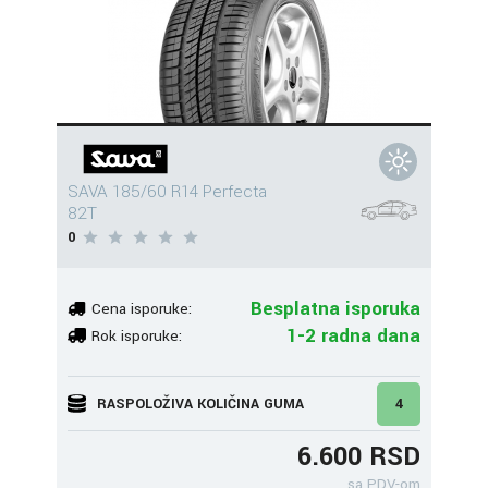
SAVA 185/60 R14 Perfecta
82T
0
Besplatna isporuka
Cena isporuke:
1-2 radna dana
Rok isporuke:
RASPOLOŽIVA KOLIČINA GUMA
4
6.600 RSD
sa PDV-om