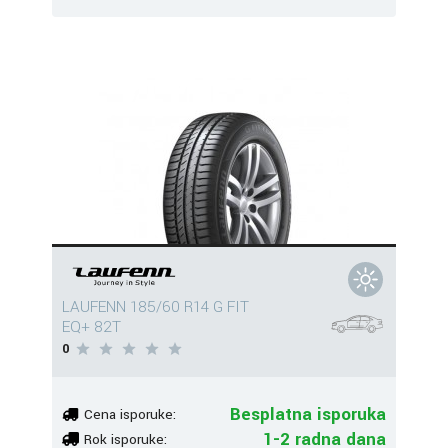
LAUFENN 185/60 R14 G FIT
EQ+ 82T
0
Besplatna isporuka
Cena isporuke:
1-2 radna dana
Rok isporuke: