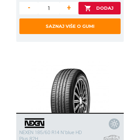
-
+
SAZNAJ VIŠE O GUMI
NEXEN 185/60 R14 N'blue HD
Plus 82H