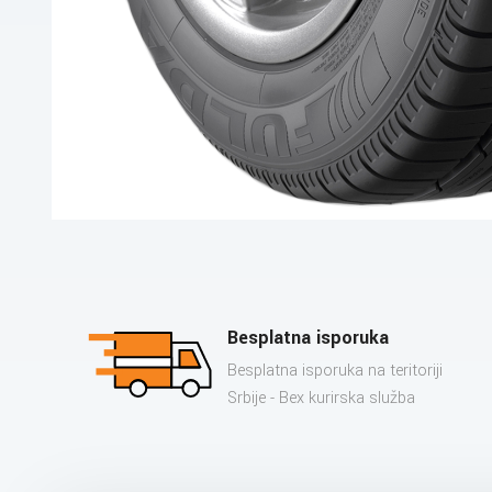
Besplatna isporuka
Besplatna isporuka na teritoriji
Srbije - Bex kurirska služba