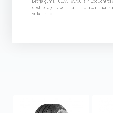
Letnja guma FULDA 185/60 R14 EcoControl 
dostupna je uz besplatnu isporuku na adres
vulkanizera.