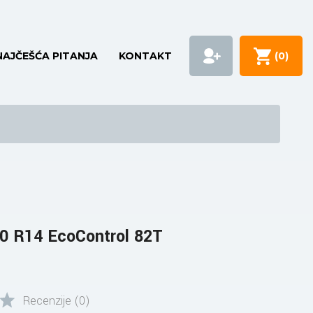
NAJČEŠĆA PITANJA
KONTAKT
(
0
)
0 R14 EcoControl 82T
Recenzije (0)