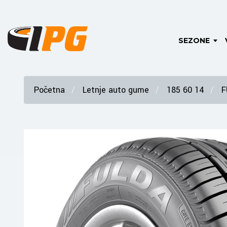
SEZONE
Početna
Letnje auto gume
185 60 14
F