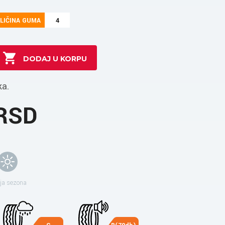
LIČINA GUMA
4
ka.
 RSD
ja sezona