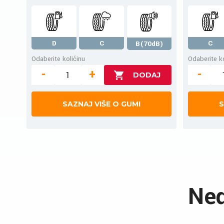
D
C
C
B(70dB)
Odaberite količinu
Odaberite ko
-
+
-
SAZNAJ VIŠE O GUMI
S
Ned