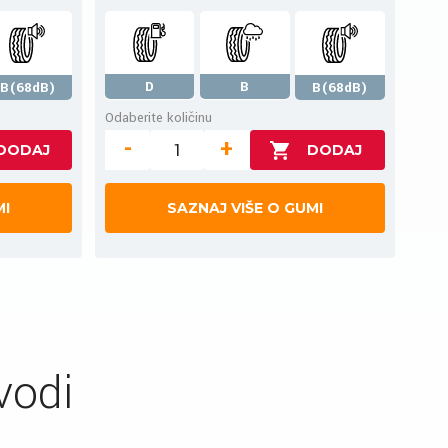
D
B
B(68dB)
B(68dB)
Odaberite količinu
-
+
MI
SAZNAJ VIŠE O GUMI
vodi