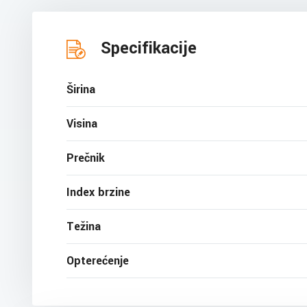
Specifikacije
Širina
Visina
Prečnik
Index brzine
Težina
Opterećenje