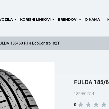
VOZILA
KORISNI LINKOVI
BRENDOVI
O NAMA
ULDA 185/60 R14 EcoControl 82T
FULDA 185/6
185/60 R14
0