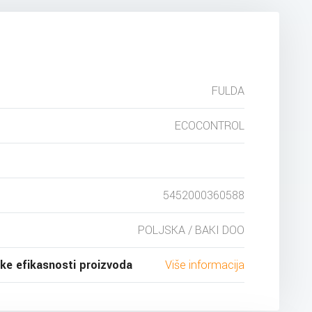
FULDA
ECOCONTROL
5452000360588
POLJSKA / BAKI DOO
ske efikasnosti proizvoda
Više informacija