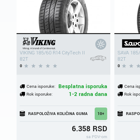
VIKING 185/60 R14 CityTech II
SAVA 185/
82T
82T
0
0
Besplatna isporuka
Cena isporuke:
Cena is
1-2 radna dana
Rok isporuke:
Rok isp
RASPOLOŽIVA KOLIČINA GUMA
10+
RASPO
6.358 RSD
sa PDV-om