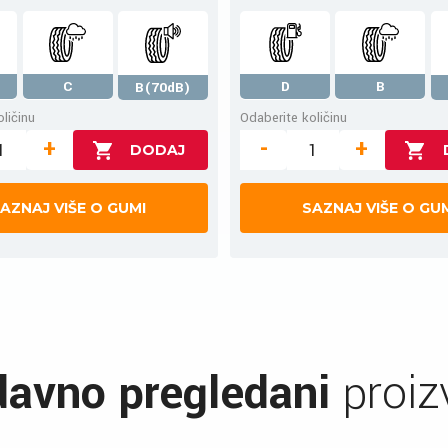
C
D
B
B(70dB)
ličinu
Odaberite količinu
+
-
+
AZNAJ VIŠE O GUMI
SAZNAJ VIŠE O GU
avno pregledani
proiz