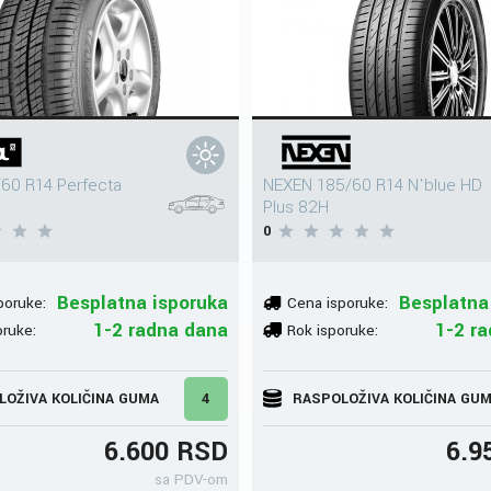
60 R14 Perfecta
NEXEN 185/60 R14 N'blue HD
Plus 82H
0
Besplatna isporuka
Besplatna
poruke:
Cena isporuke:
1-2 radna dana
1-2 r
oruke:
Rok isporuke:
LOŽIVA KOLIČINA GUMA
4
RASPOLOŽIVA KOLIČINA GU
6.600 RSD
6.9
sa PDV-om