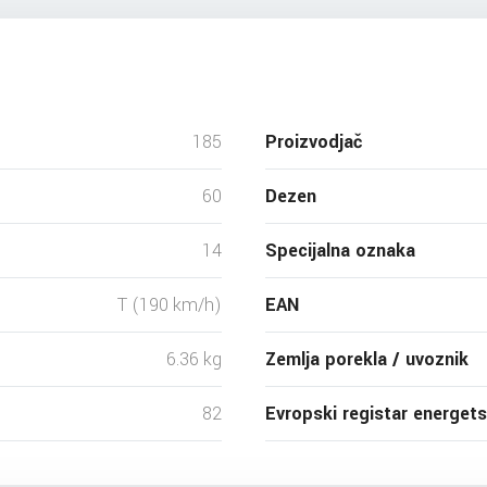
185
Proizvodjač
60
Dezen
14
Specijalna oznaka
T (190 km/h)
EAN
6.36 kg
Zemlja porekla / uvoznik
82
Evropski registar energet