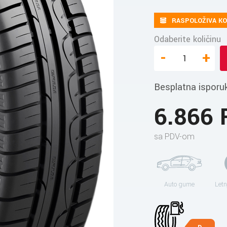
RASPOLOŽIVA KO
Odaberite količinu
-
+
Besplatna isporu
6.866
sa PDV-om
Auto gume
Letn