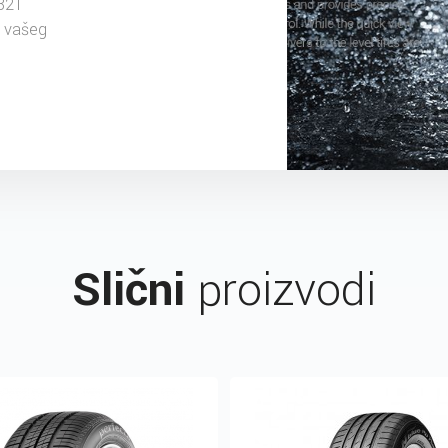
82T
u vašeg
Slični
proizvodi