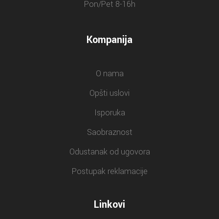
Pon/Pet 8-16h
Kompanija
O nama
Opšti uslovi
Isporuka
Saobraznost
Odustanak od ugovora
Postupak reklamacije
Linkovi