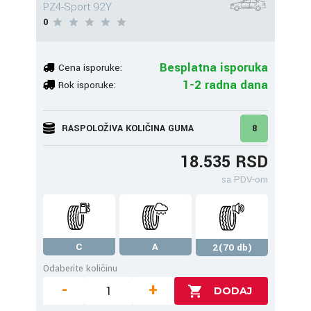
PZ4-Sport 92Y
0
Besplatna isporuka
Cena isporuke:
1-2 radna dana
Rok isporuke:
RASPOLOŽIVA KOLIČINA GUMA
8
18.535 RSD
sa PDV-om
C
A
2(70 db)
Odaberite količinu
-
+