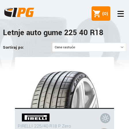
(
0
)
Letnje auto gume 225 40 R18
Sortiraj po:
PIRELLI 225/40 R18 P Zero