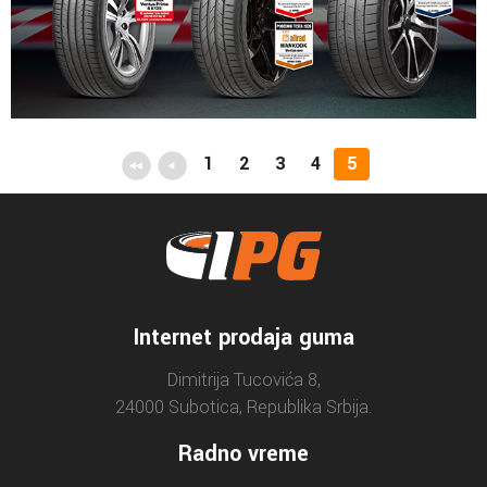
1
2
3
4
5
Internet prodaja guma
Dimitrija Tucovića 8,
24000 Subotica, Republika Srbija.
Radno vreme